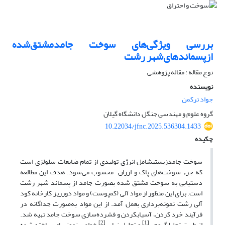
بررسی ویژگی‌های سوخت جامد‌مشتق‌شده
ازپسماندهای‌شهر رشت
نوع مقاله : مقاله پژوهشی
نویسنده
جواد ترکمن
گروه علوم و مهندسی جنگل دانشگاه گیلان
10.22034/jfnc.2025.536304.1433
چکیده
سوخت جامد­زیستی­شامل ­­انرژی ­­تولیدی از تمام ضایعات سلولزی است
که جزء سوخت‌های پاک و ارزان محسوب می‌‌شود. هدف این مطالعه
دستیابی به سوخت مشتق شده بصورت جامد از پسماند شهر رشت
است. برای این منظور از مواد آلی (کمپوست) و مواد­ دورریز ­کارخانه کود
آلی رشت نمونه‌برداری بعمل آمد. از این مواد به‌صورت جداگانه در
فرآیند خرد کردن، آسیاب­کردن و فشرده‌سازی سوخت جامد تهیه شد.
[2]
[1]
از طریق تحلیل­گروهی
و تحلیل نهایی
خواص نمونه­های ساخته شده