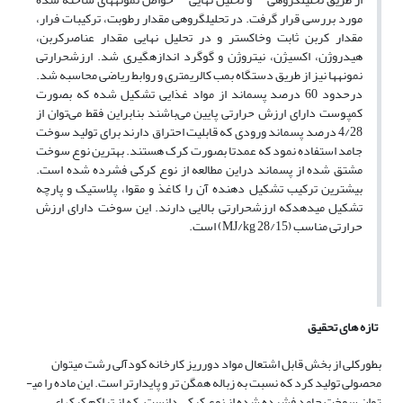
مورد بررسی قرار گرفت. در تحلیل­­گروهی مقدار رطوبت، ترکیبات فرار،
مقدار کربن ثابت وخاکستر و در تحلیل ­نهایی مقدار عناصر­کربن،
هیدروژن، اکسیژن، نیتروژن و گوگرد اندازه­گیری شد. ارزش­حرارتی
نمونه­ها نیز از طریق دستگاه بمب کالریمتری و روابط ریاضی محاسبه شد.
درحدود 60 درصد پسماند از مواد غذایی تشکیل شده که بصورت
کمپوست دارای ارزش حرارتی پایین می‌باشند بنابراین فقط می‌توان از
4/28 درصد پسماند ورودی که قابلیت احتراق دارند برای تولید سوخت
جامد استفاده نمود که عمدتا بصورت کرک هستند. بهترین نوع سوخت
مشتق شده از پسماند دراین مطالعه از نوع کرکی­ فشرده­ شده است.
بیشترین ترکیب تشکیل دهنده آن را کاغذ و مقوا، پلاستیک و پارچه
تشکیل می­دهدکه ارزش­حرارتی بالایی دارند. این سوخت دارای ارزش
حرارتی مناسب (MJ/kg 28/15) است.
تازه های تحقیق
بطورکلی از بخش قابل اشتعال مواد دورریز کارخانه کودآلی رشت می­توان
محصولی تولید کرد که نسبت به زباله همگن تر و پایدارتر است. این ماده را می­
توان سوخت ­جامد فشرده شده از نوع­ کرکی دانست. که از تراکم کرک­های