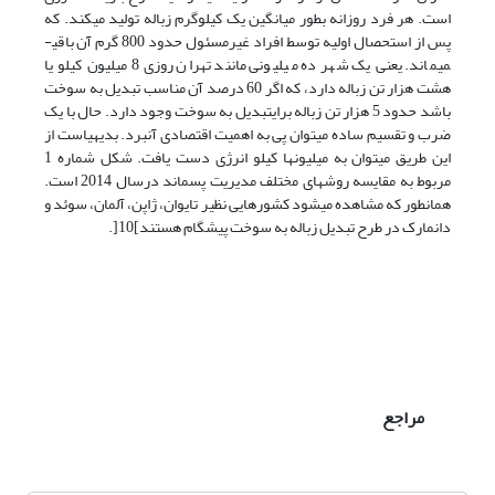
است. هر فرد روزانه بطور میانگین یک کیلوگرم زباله تولید می­کند. که
پس از استحصال اولیه توسط افراد غیرمسئول حدود 800 گرم آن باقی­
می­ماند. یعنی یک شهر ده میلیونی مانند تهران روزی 8 میلیون کیلو یا
هشت هزار تن زباله دارد، که اگر 60 درصد آن مناسب تبدیل به سوخت
­باشد حدود 5 هزار تن زباله برای­تبدیل به سوخت وجود دارد. حال با یک
ضرب و تقسیم ساده­ می­توان پی به اهمیت اقتصادی آن­برد. بدیهی­است از
این طریق می­توان به میلیون­ها کیلو انرژی دست یافت. شکل شماره 1
مربوط به مقایسه روش­های مختلف مدیریت پسماند درسال 2014 است.
همان­طور که مشاهده ­می­شود کشورهایی نظیر تایوان، ژاپن، آلمان، سوئد و
دانمارک در طرح تبدیل زباله به سوخت پیشگام هستند]10[.
مراجع