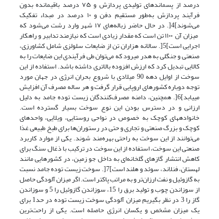
درصد از پسماندهای تولیدی پردازش و ۷۵ درصد باقیمانده بدون
فرآیند پردازش به‌طور مستقیم دفن و ۱۰ درصد در مبداء تفکیک
می‌شوند]4[. در حال حاضر زباله‌های ۱۷ شهر وارد رشت می‌شود که
میزان آن ۱۱۰۰ تن است که مقدار زیادی است که نیازمند تدابیر و راهکار
اجرایی است]5[. سالانه هزاران تن از ضایعات سلولزی شامل کشاورزی،
صنعتی و جنگلی به هدر می­رود که می‌توان طی فرآیندی این ضایعات را به
کالایی تبدیل کرد که ارزش افزوده بالاتری داشته باشد. استفاده از این
سوخت از اوایل دهه 90 میلادی با شروع بحران انرژی در جهان مورد
توجه دوباره کشورهای اروپایی قرار گرفت و هر ساله مصرف آن افزایش
می­یابد]6[. همچنین، دامنه مصرف‌کنندگان زیست توده جامد به دلیل
ارزانی و در دسترس بودن این نوع سوخت بسیار گسترده است.
خانواده­های کوچک به خصوص در نواحی روستایی، ویلایی، واحدهای
کوچک و بزرگ صنعتی و تجاری و حتی در رستوران‌ها برای طبخ طبیعی غذا
می‌توانند از این سوخت به راحتی بهره‌مند شوند. یکی از موارد کاربرد
صنعتی این سوخت، استفاده از این سوخت در ترکیب با ذغال سنگ برای
کاهش انتشار گازهای گلخانه‌ای به داخل جو زمین، در کشورهایی مانند
لهستان، فنلاند، سوئد و هلند است]7[. سوخت زیست توده جامد نسبت
به گازوئیل و نفت ارزان‌تر و به مراتب پاک­تر است. اگر میزان آلودگی حاصل
از سوزاندن چوب و تولید برق را 15، سوزاندن گازوئیل را 5 و سوزاندن
گاز را 3 در نظر بگیریم میزان آلودگی سوخت زیست توده در حد1 برای
یک میزان مشخص و یکسان انرژی حاصله است. یکی از راحت‌ترین