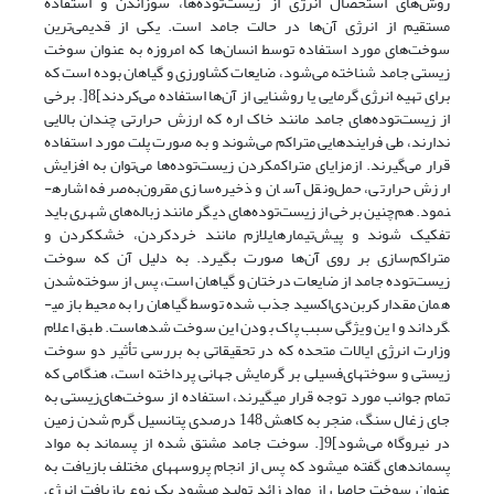
روش‌های استحصال انرژی از زیست‌توده‌ها، سوزاندن و استفاده
مستقیم از انرژی آن‌ها در حالت جامد است. یکی از قدیمی‌ترین
سوخت‌های مورد استفاده توسط انسان‌ها که امروزه به عنوان سوخت
زیستی جامد شناخته می‌شود، ضایعات کشاورزی و گیاهان بوده است که
برای تهیه انرژی گرمایی یا روشنایی از آن‌ها استفاده می‌کردند]8[. برخی
از زیست‌توده‌های جامد مانند خاک اره که ارزش حرارتی چندان بالایی
ندارند، طی فرایندهایی متراکم می‌شوند و به صورت پلت مورد استفاده
قرار می‌گیرند. ازمزایای متراکم­کردن زیست‌توده‌ها می‌توان به افزایش
ارزش حرارتی، حمل‌ونقل آسان و ذخیره‌سازی مقرون‌به‌صرفه اشاره­
نمود. هم‌چنین برخی از زیست‌توده‌های دیگر مانند زباله‌های شهری باید
تفکیک شوند و پیش‌تیمارهای­لازم مانند خردکردن، خشک­کردن و
متراکم‌سازی بر روی آن‌ها صورت بگیرد. به دلیل آن که سوخت
زیست‌توده جامد از ضایعات درختان و گیاهان است، پس از سوخته‌شدن
همان مقدار کربن‌دی‌اکسید جذب شده توسط گیاهان را به محیط باز می­
گرداند و این ویژگی سبب پاک بودن این سوخت شده­است. طبق اعلام
وزارت انرژی ایالات متحده که در تحقیقاتی به بررسی تأثیر دو سوخت
زیستی و سوخت‎های‌فسیلی بر گرمایش جهانی پرداخته است، هنگامی که
تمام جوانب مورد توجه قرار می­گیرند، استفاده از سوخت‌های‌زیستی به
جای زغال سنگ، منجر به کاهش 148 درصدی پتانسیل گرم شدن زمین
در نیروگاه می‌شود]9[. سوخت جامد مشتق شده از پسماند به مواد
پسمانده­ای گفته می­شود که پس از انجام پروسه­های مختلف بازیافت به
عنوان سوخت حاصل از مواد زائد تولید می­شود یک نوع بازیافت انرژی