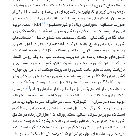
پسماندهای شهری را مدیریت می­کنند که نسبت استفاده از این روش­ها با
توجه به فن‌آوری و تکنولوژی در کشورهای جهان متفاوت است]1[. یکی از
مهمترین راهکارهای مدیریت پسماند بازیافت انرژی است. که به دو
[1]
صورت مستقیم (سوزاندن زباله) و غیرمستقیم (
RDF) است. تولید
انرژی از پسماند بجای دفن بهداشتی، میزان انتشار دی اکسید­کربن و
سایر گازهای ­گلخانه­ای را کاهش می­دهد. سوخت­های حاصل از پسماندهای
شهری، براساس منبع اولیه، فرآیند آماده­سازی، اجزای قابل احتراق
زباله و غیره به‌صورت­های مختلفی هستند. گزارش­ شده ­است که
کشورهای توسعه یافته در مدیریت پسماند تنها به یک روش اکتفاء
نمی‌کنند. این کشورها به چهار شیوه دفن، کمپوست، زباله‌سوزی و
بازیافت پسماندهای حامد شهری را مدیریت می­کنند]2[. در­ این میان­
کشور ایران 57/83 درصد از پسماندهای شهری خود را به روش دفن و در
حدود 53/10 درصد پسماندها را تبدیل به کمپوست و 9/5 درصد
[2]
باقیمانده را بازیافت می‌کند]3[. بر اساس آمار سازمان جهانی
در سال
۲۰۲۱ ایران رتبه ۱۷در تولید زباله بدست آورده­است متوسط سرانه زباله
تولید شده در تهران ۳۲۰ کیلوگرم است. در حالی که سرانه تولید زباله در
جهان حدود ۱۱۰ کیلوگرم در سال است. سرانه روزانه در ایران ۶۰۰ گرم
است که دو برابر سرانه جهانی است. روزانه ۴۵ هزار تن زباله در مناطق
شهری و ۱۰ هزار تن در مناطق روستایی تولید می‌شود که متوسط سرانه
تولید زباله هر نفر در شهر۷۶۰ گرم و در روستاها ۴۸۵ گرم است. ۶۵
درصد از پسماندهای تولیدی"تر" و ۳۵ درصد آن "خشک" است و ۲۵