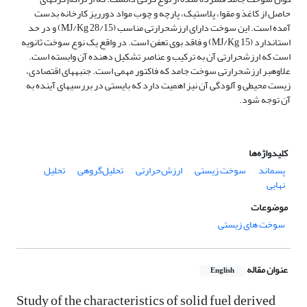
حاصل از کاغذ و­ مقوا، پلاستیک، پارچه و چوب مواد دورریز کارخانه بدست
آمده­ است. این سوخت دارای ارزش­حرارتی مناسب (MJ/Kg 28/15) و در حد
استاندارد (MJ/Kg 15) و فاقد بوی تعفن است. در واقع یک نوع سوخت ثانویه
­است که ارزش­حرارتی آن به ترکیب و عناصر تشکیل دهنده آن وابسته ­است.
علاوه­بر ارزش­حرارتی سوخت ­جامد که فاکتور مهمی است. جنبه­های اقتصادی،
زیست محیطی و آلودگی آن نیز اهمیت دارد که بایستی در بررسی­های آینده به
آن توجه شود.
کلیدواژه‌ها
پسماند
سوخت زیستی
ارزش‌حرارتی
تحلیل‌گروهی
تحلیل
نهایی
موضوعات
سوخت های زیستی
عنوان مقاله
English
Study of the characteristics of solid fuel derived