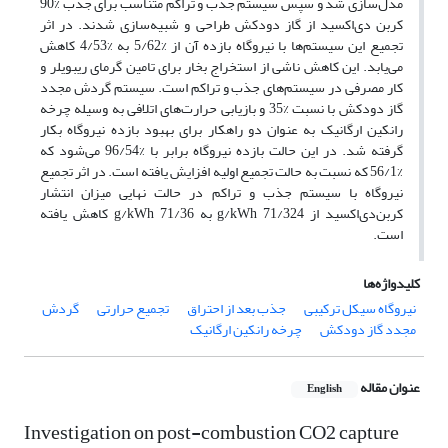
مدل‌سازی شد و سپس سیستم جذب و تراکم متناسب برای جذب %90
کربن دی‌اکسید از گاز دودکش طراحی و شبیه‌سازی شدند. در اثر
تجمیع این سیستم‌ها با نیروگاه بازده آن از %5/62 به %4/53 کاهش
می‌یابد. این کاهش ناشی از استخراج بخار برای تامین گرمای ریبویلر و
کار مصرفی در سیستم‌های جذب و تراکم است. سیستم گردش مجدد
گاز دودکش با نسبت %35 و بازیابی حرارت‌های اتلافی به وسیله چرخه
رانکین ارگانیک به عنوان دو راهکار برای بهبود بازده نیروگاه بکار
گرفته شد. در این حالت بازده نیروگاه برابر با %96/54 می‌شود که
%56/1 که نسبت به حالت تجمیع اولیه افزایش یافته است. در اثر تجمیع
نیروگاه با سیستم جذب و تراکم در حالت نهایی میزان انتشار
کربن‌دی‌اکسید از g/kWh 71/324 به g/kWh 71/36 کاهش یافته
است.
کلیدواژه‌ها
نیروگاه سیکل ترکیبی
جذب بعد از احتراق
تجمیع حرارتی
گردش
مجدد گاز دودکش
چرخه رانکین ارگانیک
عنوان مقاله
English
Investigation on post-combustion CO2 capture