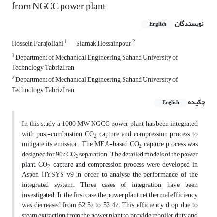
from NGCC power plant
نویسندگان
English
1
2
Hossein Farajollahi
Siamak Hossainpour
1
Department of Mechanical Engineering, Sahand University of
Technology, Tabriz,Iran
2
Department of Mechanical Engineering, Sahand University of
Technology, Tabriz,Iran
چکیده
English
In this study a 1000 MW NGCC power plant has been integrated
with post-combustion CO
capture and compression process to
2
mitigate its emission. The MEA-based CO
capture process was
2
designed for 90% CO
separation. The detailed models of the power
2
plant, CO
capture and compression process were developed in
2
Aspen HYSYS v9 in order to analyse the performance of the
integrated system. Three cases of integration have been
investigated. In the first case, the power plant net thermal efficiency
was decreased from 62.5% to 53.4%. This efficiency drop due to
steam extraction from the power plant to provide reboiler duty and