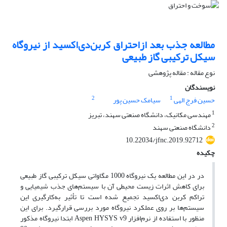
مطالعه جذب بعد ازاحتراق کربن‌دی‌اکسید از نیروگاه
سیکل ترکیبی گاز طبیعی
نوع مقاله : مقاله پژوهشی
نویسندگان
2
1
حسین فرج الهی
سیامک حسین پور
1
مهندسی مکانیک، دانشگاه صنعتی سهند، تبریز
2
دانشگاه صنعتی سهند
10.22034/jfnc.2019.92712
چکیده
در در این مطالعه یک نیروگاه 1000 مگاواتی سیکل ترکیبی گاز طبیعی
برای کاهش اثرات زیست محیطی آن با سیستم‌های جذب شیمیایی و
تراکم کربن دی‌اکسید تجمیع شده است تا تأثیر به‌کارگیری این
سیستم‌ها بر روی عملکرد نیروگاه مورد بررسی قرار‌گیرد. برای این
منظور با استفاده از نرم‌افزار Aspen HYSYS v9 ابتدا نیروگاه مذکور