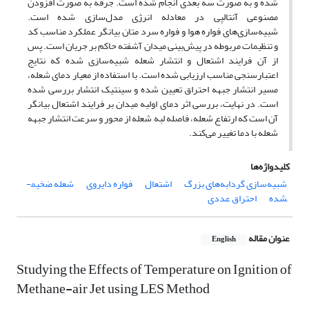
شده و به­ صورت سه­ بعدی انجام شده است. جرقه به­ صورت افزودن
مصنوعی آنتالپی در معادله انرژی مدل‌سازی شده است.
شبیه‌سازی‌های فواره هوا و فواره سرد متان بیانگر عملکرد مناسب کد
و تنظیمات مربوطه در پیش‌بینی میدان آشفته حاکم بر جریان است. پس
از آن فرایند اشتعال و انتشار شعله شبیه‌سازی شده که نتایج
اعتبارسنجی مناسب ارزیابی شده است. با استفاده از معیار دمای شعله،
مسیر انتشار جبهه احتراق تعیین شده و سینتیک انتشار بررسی شده
است. در نهایت، بررسی اثر دمای اولیه میدان بر فرایند اشتعال بیانگر
آن است که ارتفاع شعله، فاصله لبه شعله از محور و سرعت انتشار جبهه
شعله با دما تغییر می‌کند.
کلیدواژه‌ها
شبیه‌سازی گردابه‌های بزرگ
اشتعال
فواره دایروی
شعله ضخیم­
شده
احتراق عددی
عنوان مقاله
English
Studying the Effects of Temperature on Ignition of
Methane-air Jet using LES Method