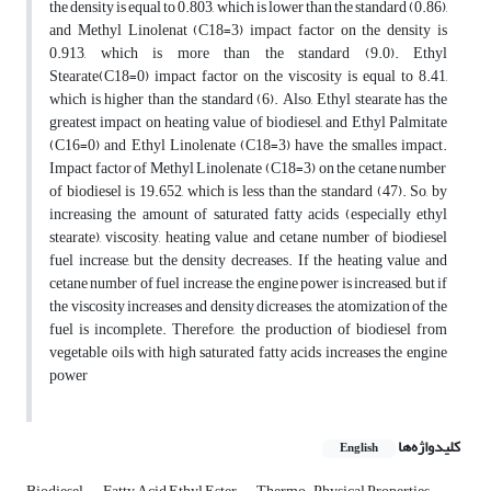
the density is equal to 0.803, which is lower than the standard (0.86),
and Methyl Linolenat (C18=3
)
impact factor on the density is
0.913, which is more than the standard (9.0). Ethyl
Stearate(C18=0) impact factor on the viscosity is equal to 8.41,
which is higher than the standard (6). Also, Ethyl stearate has the
greatest impact on heating value of biodiesel, and Ethyl Palmitate
(C16=0) and Ethyl Linolenate (C18=3) have the smalles impact.
Impact factor of Methyl Linolenate (C18=3) on the cetane number
of biodiesel is 19.652, which is less than the standard (47)
.
So, by
increasing the amount of saturated fatty acids (especially ethyl
stearate), viscosity, heating value and cetane number of biodiesel
fuel increase, but the density decreases.
If the heating value and
cetane number of fuel increase, the engine power is increased,
but if
the viscosity increases and density dicreases, the atomization of the
fuel is incomplete. Therefore, the production of biodiesel from
vegetable oils with high saturated fatty acids increases the engine
power
کلیدواژه‌ها
English