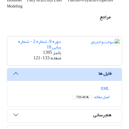
Biodiesel
Fatty Acid Ethyl Ester
Thermo-Physical Properties
Modeling
مراجع
دوره 9، شماره 2 - شماره
پیاپی 18
پاییز 1395
صفحه
121-133
فایل ها
XML
اصل مقاله
733.41 K
هم رسانی