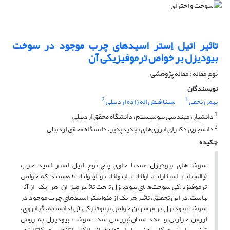
تاثیر اتیل اِستر اسیدهای چرب موجود در سوخت
بیودیزل بر خواص ترموفیزیکی آن
نوع مقاله : مقاله پژوهشی
نویسندگان
2
1
بهمن نجفی
سینا فیض اله زاده اردبیلی
1
دانشیار، مهندسی بیوسیستم، دانشگاه محقق اردبیلی
2
دانشجوی دکترای انرژی‌های تجدیدپذیر، دانشگاه محقق اردبیلی
چکیده
سوخت‌های بیودیزل عمدتا حاوی پنج نوع اتیل استر اسید چرب
(پالمیتات، استئارات، اولئات، لینولئات و لینولنات
) هستند که خواص
ترموفیزیکی سوخت‌های بیودیزل تحت تاثیر میزان هر یک از آن­
هاست.
در این تحقیق، تاثیر هر یک از منو
استر اسیدهای چرب موجود در
سوخت بیودیزل بر مهم­ترین خواص ترموفیزکی آن (دانسیته
، گرانروی،
ارزش حرارتی و عدد ستان)
بررسی شد.
سوخت
بیودیزل به روش
ترنس استریفیکاسیون،
با استفاده از الکل اتانول و کاتالیزور