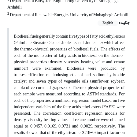
Department of Biosystem Engineering, Univercity of Mohaghegh
Ardabili
2
Department of Renewable Energies, Univercity of Mohaghegh Ardabili
چکیده
English
Biodiesel fuels generally contain five types of fatty acid ethyl esters
(Palmitate, Stearate, Oleate, Linoleate and Linolenate), which affect
the thermo-physical properties of biodiesel fuels. The effects of
each of the mono ester of fatty acids in biodiesel on the thermo-
physical properties (density, viscosity, heating value and cetane
number) were examined. Biodiesels were produced by
transesterification methodusing ethanol and sodium hydroxide
catalyst and seven types of vegetable oils (sunflower, soybean,
canola, olive, corn and grapeseed).
Thermo-physical properties of
each sample were measured according to ASTM standards.
For
each of the properties, a nonlinear regression model based on five
independent variables of the fatty acids ethyl esters (FAEE) were
presented.
The correlation coefficient regression models for
density, viscosity, heating value and cetane number were obtained
equal to 0.9457, 0.9169, 0.9731 and 0.9029, respectively.
The
results showed that of the ethyl stearate (C18=0
)
impact factor on