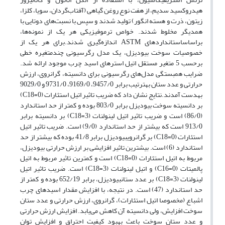
هیدروکسید سدیم،
از هفت نوع روغن گیاهی
(آفتاب‌گردان، سویا، کلزا،
زیتون، ذرت و هسته انگور)
تولید شدند و سپس با نسبت‌های دوتایی با
همدیگر
مخلوط شدند.
خواص ترموفیزیکی هر یک از نمونه‌ها
،
براساس
استانداردهای
ASTM
اندازه‌گیری شدند.
برای هر یک از
خصوصیات سوخت بیودیزل، یک مدل رگرسیونی چندمتغیره خطی
برحسب 5 متغیر مستقل اتیل استرهای اسید‌ چرب موجود ارائه شد.
ض
رایب همبستگی مدل‌های
رگرسیونی برای دانسیته،
گرانروی
، ارزش
حرارتی و عدد ستان
به­ترتیب برابر
9457/0، 9169/
0
، 9731/0 و 9029/0
به­دست آمدند
.
نتایج نشان داد که ضریب تاثیر اتیل استئارات
(
C18=0
)
بر دانسیته سوخت بیودیزل برابر 803/0 بوده و کمتر از حد استاندارد
(86/0) است و ضریب تاثیر اتیل لینولنات
(
C18=3
)
بر دانسیته برابر
913/0 است که بیشتر از حد استاندارد (9/0) است. ضریب تاثیر اتیل
استئارات
(
C18=0
)
بر
گرانروی
بیودیزل برابر 41/8 بوده که بیشتر از حد
استاندارد (6) است. بیشترین تاثیر افزایشی بر ارزش حرارتی بیودیزل،
مربوط به اتیل استئارات
(
C18=0
)
است و کمترین تاثیر مربوط به اتیل
پالمیتات
(
C16=0
)
و اتیل لینولنات
(
C18=3
)
است. ضریب تاثیر اتیل
لینولنات
(
C18=3
)
بر عدد ستان
بیودیزل،
برابر 652/19 بوده و کمتر از
حد استاندارد (47) است.
در
نتیجه، با افزایش مقدار اسیدهای چرب
اشباع (مخصوصا
اتیل استئارات
)،
گرانروی
،
ارزش حرارتی
و عدد ستان
سوخت افزایش، ولی دانسیته آن کاهش می‌یابد. افزایش
ارزش حرارتی
و عدد ستان سوخت باعث بهبود کیفیت احتراق و افزایش توان