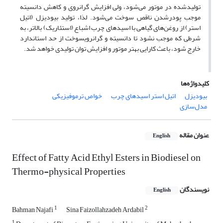
تولیدشده در موتور می‌شود، ولی افزایش
گرانروی
و کاهش دانسیته
موجب پودرشدن ناقص سوخت می‌شود. لذا،
تولید بیودیزل (اتیل
استر) از روغن‌های گیاهی با اسیدهای چرب اشباع (استئاریک) بالاتر، به
شرطی که موجب نشود تا دانسیته و
گرانروی
سوخت از حد استاندارد
خارج شود، باعث کارایی بهتر موتور و
افزایش توان تولیدی خواهد شد.
کلیدواژه‌ها
بیودیزل
اتیل استر اسیدهای چرب
خواص ترموفیزیکی
مدل‌سازی
عنوان مقاله
English
Effect of Fatty Acid Ethyl Esters in Biodiesel on
Thermo-physical Properties
نویسندگان
English
1
2
Bahman Najafi
Sina Faizollahzadeh Ardabil
1