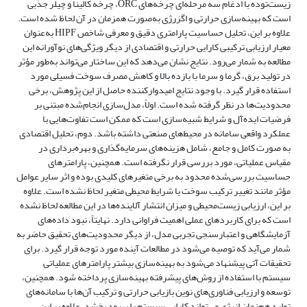
زیست‌توده با ادغام سه مرحله‌ای چرخه‌های ORC، چرخه کالینا و چیلر جذبی
است که بهینه‌سازی حرارتی و اگزرژی به‌صورت همزمان در آن لحاظ شده است.
علاوه بر این، تحلیل حساسیت پارامتری دقیق و معرفی شاخص HIPF به‌عنوان
معیار ارزیابی ترکیبی کارایی حرارتی و اقتصادی از دیگر ویژگی‌های نوآورانه این
مطالعه به شمار می‌رود. نتایج نشان می‌دهد که این ساختار می‌تواند به‌طور مؤثر
در تولید برق، گرما و سرما با بازده بالا و کاهش مصرف سوخت فسیلی مورد
استفاده قرار گیرد. با وجود نتایج امیدوارکننده حاصل از این پژوهش، برخی
محدودیت‌ها در نظر گرفته شده است. اولاً، مدل‌سازی انجام‌شده مبتنی بر
فرضیات ایده‌آل و شرایط شبیه‌سازی است که ممکن است تفاوت‌هایی با
عملکرد واقعی سامانه در محیط‌های صنعتی داشته باشد. دوم، تحلیل اقتصادی
به صورت کامل و جامع، شامل هزینه‌های سرمایه‌گذاری و بهره‌برداری در
مقیاس عملیاتی، مورد بررسی قرار نگرفته است. همچنین، پارامترهای
حساسیت بررسی‌شده محدود به برخی متغیرهای کلیدی بوده و اثر سایر عوامل
مؤثر مانند تغییر ترکیب سوخت یا شرایط محیطی متغیر لحاظ نشده است. علاوه
بر این، ارزیابی زیست‌محیطی و میزان انتشار آلاینده‌ها در این مطالعه لحاظ نشده
است که برای کاربردهای عملی اهمیت فراوانی دارد. نهایتاً، نبود داده‌های
آزمایشگاهی و اعتبارسنجی تجربی مدل، از دیگر محدودیت‌های تحقیق حاضر به
شمار می‌آید که توصیه می‌شود در مطالعات آینده مورد توجه قرار گیرد. برای
تحقیقات آتی پیشنهاد می‌شود به بهینه‌سازی بیشتر پارامترهای عملیاتی
سیستم با استفاده از روش‌های پیشرفته بهینه‌سازی پرداخته شود. همچنین،
توسعه و ارزیابی فناوری‌های نوین بازیابی حرارتی و ترکیب آن‌ها با سامانه‌های
تولید هم‌زمان انرژی می‌تواند کارایی سیستم را بهبود بخشد. علاوه بر این،