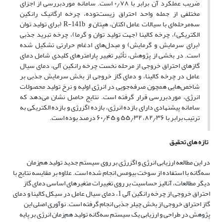
ضریب عملکرد آن برابر با ۰٫۷۸ است. سامانه موردبررسی از اجزای
مختلفی از جمله واحد احتراق زیست‌توده، چرخه ارگانیک رانکین
سه‌مرحله‌ای با سیالات عامل اکتان، هپتان
و
R-141b
(برای تولید توان
الکتریکی)، چرخه کالینا (جهت تولید توان و گرما)، چرخه تبرید جذبی
(برای سرمایش و گرمایش) و مبدل‌های ادغام حرارتی تشکیل شده
است. در بخشی از پژوهش، تأثیر تغییر پارامترهای کلیدی شامل دمای
گازهای احتراق خروجی از مرحله نخست چرخه رانکین آلی، دمای سیال
عامل در چرخه کالینا، و دمای گاز خروجی از بخش سرمایش جذبی بر
شاخص‌هایی همچون صرفه‌جویی در انرژی اولیه و نرخ تولید محصولات
انرژی، موردبررسی قرار گرفته است. نتایج حاصل نشان می‌دهد که
سامانه پیشنهادی دارای بازده انرژی، بازده اگزرژی و بازده الکتریکی به
ترتیب برابر با ۸۲٫۳۶، ۵۵٫۳۲ و ۶۰٫۴۵ درصد بوده است.
تازه های تحقیق
در این مطالعه ارزیابی انرژی و اگزرژی بر روی سیستم جدید تولید هم‌زمان
سه‌گانه با استفاده از سوخت بیومس انجام شده است. علاوه بر مقایسه نتایج با
دیگر مطالعات، آنالیز حساسیت بر روی تغییرات متغیرهای اساسی دمای گاز
احتراق خروجی از چرخه رانکین آلی 1، دمای سیال عامل در سیکل کالینا و دمای
گاز احتراق خروجی از بخش چیلر جذبی انجام گرفته است. نوآوری اصلی این
پژوهش در طراحی و ارزیابی یک سیستم سه‌گانه تولید هم‌زمان انرژی بر پایه