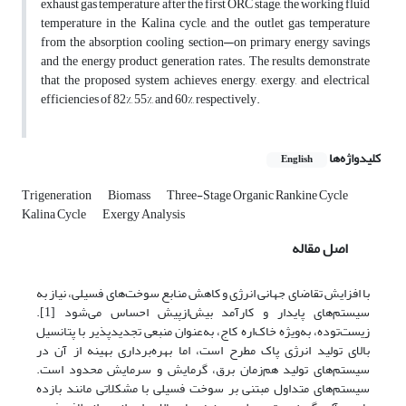
exhaust gas temperature after the first ORC stage, the working fluid
temperature in the Kalina cycle, and the outlet gas temperature
from the absorption cooling section—on primary energy savings
and the energy product generation rates. The results demonstrate
that the proposed system achieves energy, exergy, and electrical
efficiencies of 82%, 55%, and 60%, respectively.
کلیدواژه‌ها
English
Trigeneration
Biomass
Three-Stage Organic Rankine Cycle
Kalina Cycle
Exergy Analysis
اصل مقاله
با افزایش تقاضای جهانی انرژی و کاهش منابع سوخت‌های فسیلی، نیاز به
سیستم‌های پایدار و کارآمد بیش‌ازپیش احساس می‌شود [1].
زیست‌توده، به‌ویژه خاک‌اره کاج، به‌عنوان منبعی تجدیدپذیر با پتانسیل
بالای تولید انرژی پاک مطرح است، اما بهره‌برداری بهینه از آن در
سیستم‌های تولید هم‌زمان برق، گرمایش و سرمایش محدود است.
سیستم‌های متداول مبتنی بر سوخت فسیلی با مشکلاتی مانند بازده