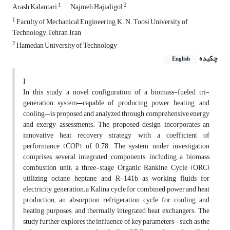
1
2
Arash Kalantari
Najmeh Hajialigol
1
Faculty of Mechanical Engineering, K. N. Toosi University of
Technology, Tehran, Iran
2
Hamedan University of Technology
چکیده
English
I
In this study, a novel configuration of a biomass-fueled tri-
generation system—capable of producing power, heating, and
cooling—is proposed and analyzed through comprehensive energy
and exergy assessments. The proposed design incorporates an
innovative heat recovery strategy with a coefficient of
performance (COP) of 0.78. The system under investigation
comprises several integrated components, including a biomass
combustion unit; a three-stage Organic Rankine Cycle (ORC)
utilizing octane, heptane, and R-141b as working fluids for
electricity generation; a Kalina cycle for combined power and heat
production; an absorption refrigeration cycle for cooling and
heating purposes; and thermally integrated heat exchangers. The
study further explores the influence of key parameters—such as the