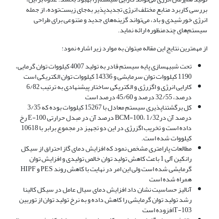
بررسی کاربرد منابع مختلف انرژی تجدیدپذیر به‌جای زیست‌توده، از جمله
انرژی خورشیدی و باد، می‌تواند گزینه‌های جدید و متنوعی برای طراحی
سیستم‌های چندمنظوره ارائه نماید.
از مهمترین نتایج این مقاله می­توان به موارد زیر اشاره نمود:
تحت شبیه­سازی پایه سیستم قادر به تولید 4007 کیلووات توان گرمایی،
1190 کیلووات توان سرمایشی و 14336 کیلووات توان الکتریکی است
کارایی انرژی و اگزرژی و الکتریکی ساختار پیشنهادی به ترتیب 6/82
درصد، 32/55 درصد و 45/60 درصد است
کل برگشت­ناپذیری سیستم معادل با 15267 کیلووات بوده که 3/35
درصد آن درBCM-100، 1/32 درصد آن در مبدل حرارتی E-100 رخ
داده است و تخریب اگزرژی در این دو تجهیز در مجموع برابر با 10618
کیلووات شده است.
مطالعات پارامتری مشخص نمود که افزایش دمای گاز احتراق از سیکل
رانکین آلی 1 باعث کاهش تولید توان خالص تولیدی و افزایش توان
گرمایشی شده است ولی این امر در نهایت با کاهش روند PES و HIPF
همراه شده است
آنالیز حساسیت نشان داد افزایش دمای سیال عامل در سیکل کالینا
رشد تولید توان گرمایشی را کاهش داده و به نرخ تولید توان از توربین
T-103‌افزوده است