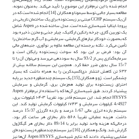
انجام شده با این نرم‌افزار این موضوع را تأیید می‌کند. به‌عنوان نمونه،
مطالعه بسیار جالبی توسط سیمونا و همکاران [14] انجام شده است که در
آن یک سیستم CCHP مبتنی بر زیست‌توده برای یک ساختمان تاریخی در
پروجا، ایتالیا شبیه‌سازی شده است. مدل ساخته شده در Aspen شامل
یک توربین گازی، چرخه رانکین ارگانیک، چیلر جذبی و مخزن ذخیره بود
که به‌صورت خودکار نیازهای گرمایشی، سرمایشی و آب گرم ساختمان را
تأمین می‌کرد. نکته برجسته این مطالعه علاوه بر نوآوری، جنبه‌های مالی
آن بود؛ فرض بر این بود که سوخت زیست‌توده رایگان است و
سرمایه‌گذاری پس از 93/2 سال به سوددهی می‌رسد و می‌توان آن را تا
15/7 سال بدون ضرر حفظ کرد. همچنین این سیستم سالانه بیش از
۶۳۲ تن کاهش انتشار دی‌اکسیدکربن را به همراه داشت که بسیار
چشمگیر است. ژو و همکاران [15] یک سیستم چندمنظوره جدید بر پایه
احتراق زیست‌توده برای تولید هم‌زمان برق، گرمایش و سرمایش
پیشنهاد کردند. طبق شبیه‌سازی آن‌ها که با استفاده از نرم‌افزار Aspen
HYSYS انجام شد، این سیستم قادر بود تقریباً ۱۰۴۰۳ کیلووات برق،
4/4927 کیلووات سرمایش و ۱۷۴۳ کیلووات گرمایش تولید کند. این
سیستم بازده انرژی عالی 1/67 درصد و بازده اگزرژی 15/37 درصد
داشت. هزینه عملیاتی تقریباً ۵۶۸ دلار به‌ازای هر ساعت کار بود،
درحالی‌که هزینه واحد تولید برابر با 89/14 دلار به‌ازای هر گیگاژول
گزارش شد. وانگ و همکاران [16] نیز سیستم چندمنظوره زیست‌توده‌ای
مشابهی پیشنهاد دادند که نتایج شبیه‌سازی Aspen HYSYS آن‌ها نیز