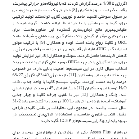
اگزرژی تا 4/38 درصد گزارش کردند که با نیروگاه‌های حرارتی پیشرفته
رقابت‌پذیر است. یو و همکاران [8] با طراحی یک سیستم هیبریدی مبتنی
بر سلول سوختی اکسید جامد و توربین گازی، توانستند تولید ترکیبی
برق، گرما و سرمایش را با بازده بالا ارائه دهند، گرچه هزینه و
مقیاس‌پذیری مانع تجاری‌سازی گسترده این فناوری‌هاست. برای
بهره‌برداری مؤثر از گرمای زائد، به‌کارگیری چرخه‌های پیشرفته مانند
ORC و کالینا رواج یافته است. اوده و همکاران [9] با ترکیب موتور
استرلینگ و ORC، افزایش قابل‌توجهی در بازده، صرفه‌جویی انرژی و
کاهش آلاینده‌ها حاصل کردند. سونگ و همکاران [10] نیز افزایش تولید
برق و بازده اگزرژی را در چرخه ORC دومرحله‌ای گزارش دادند، هرچند
انتخاب سیال کاری در این سیستم‌ها اهمیت بالایی دارد. در خصوص
چرخه کالینا، پریخانی و همکاران [11] بازده انرژی 83/49 و اگزرژی 68/27
درصد را به دست آوردند. ترکیب سیستم کالینا با واحد جذب LiBr–
H₂O توسط لیو و همکاران [12] باعث افزایش 45 درصد در توان تولیدی
شد. وانگ و همکاران [13] نیز با تلفیق چرخه کالینا و چیلر جذبی
آمونیاک- آب به بازده حرارتی تقریباً 100 درصد و بازگشت سرمایه 31/2
سال دست یافتند. در مجموع، این تحقیقات بر نقش کلیدی طراحی
دقیق، انتخاب فناوری مناسب، و استفاده از انرژی‌های تجدیدپذیر در
بهبود پایداری و کارایی سیستم‌های CCHP تأکید دارند.
نرم‌افزار Aspen Plus یکی از مؤثرترین نرم‌افزارهای موجود برای
فرایندهای ترمودینامیکی زیست‌توده است. تعداد زیاد پژوهش‌های