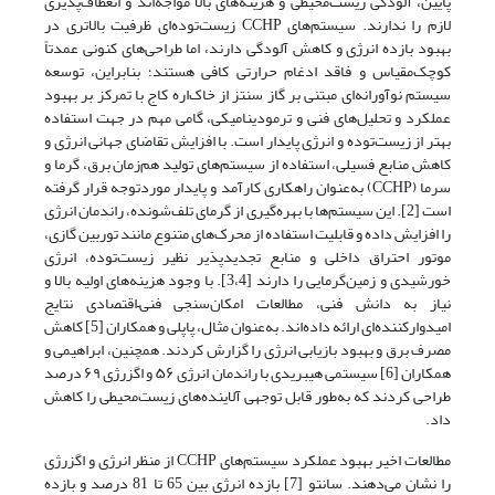
پایین، آلودگی زیست‌محیطی و هزینه‌های بالا مواجه‌اند و انعطاف‌پذیری
لازم را ندارند. سیستم‌های CCHP زیست‌توده‌ای ظرفیت بالاتری در
بهبود بازده انرژی و کاهش آلودگی دارند، اما طراحی‌های کنونی عمدتاً
کوچک‌مقیاس و فاقد ادغام حرارتی کافی هستند؛ بنابراین، توسعه
سیستم نوآورانه‌ای مبتنی بر گاز سنتز از خاک‌اره کاج با تمرکز بر بهبود
عملکرد و تحلیل‌های فنی و ترمودینامیکی، گامی مهم در جهت استفاده
بهتر از زیست‌توده و انرژی پایدار است. با افزایش تقاضای جهانی انرژی و
کاهش منابع فسیلی، استفاده از سیستم‌های تولید هم‌زمان برق، گرما و
سرما (CCHP) به‌عنوان راهکاری کارآمد و پایدار موردتوجه قرار گرفته
است [2]. این سیستم‌ها با بهره‌گیری از گرمای تلف‌شونده، راندمان انرژی
را افزایش داده و قابلیت استفاده از محرک‌های متنوع مانند توربین گازی،
موتور احتراق داخلی و منابع تجدیدپذیر نظیر زیست‌توده، انرژی
خورشیدی و زمین‌گرمایی را دارند [3،4]. با وجود هزینه‌های اولیه بالا و
نیاز به دانش فنی، مطالعات امکان‌سنجی فنی–اقتصادی نتایج
امیدوارکننده‌ای ارائه داده‌اند. به‌عنوان مثال، پاپلی و همکاران [5] کاهش
مصرف برق و بهبود بازیابی انرژی را گزارش کردند. همچنین، ابراهیمی و
همکاران [6] سیستمی هیبریدی با راندمان انرژی ۵۶ و اگزرژی ۶۹ درصد
طراحی کردند که به‌طور قابل توجهی آلاینده‌های زیست‌محیطی را کاهش
داد.
مطالعات اخیر بهبود عملکرد سیستم‌های CCHP از منظر انرژی و اگزرژی
را نشان می‌دهند. سانتو [7] بازده انرژی بین 65 تا 81 درصد و بازده