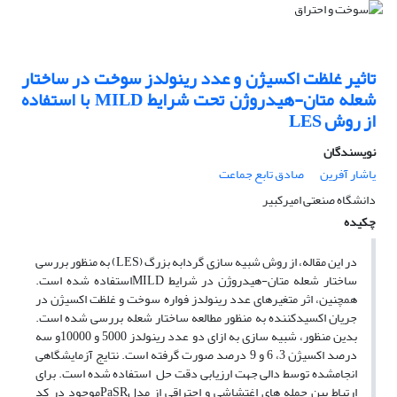
تاثیر غلظت اکسیژن و عدد رینولدز سوخت در ساختار
شعله متان-هیدروژن تحت شرایط MILD با استفاده
از روش LES
نویسندگان
یاشار آفرین
صادق تابع جماعت
دانشگاه صنعتی امیرکبیر
چکیده
در این مقاله، از روش شبیه ­سازی گردابه بزرگ (LES) به منظور بررسی
ساختار شعله متان-هیدروژن در شرایط MILDاستفاده شده است.
همچنین، اثر متغیرهای عدد رینولدز فواره سوخت و غلظت اکسیژن در
جریان اکسیدکننده به منظور مطالعه ساختار شعله بررسی شده است.
بدین منظور، شبیه ­سازی به ازای دو عدد رینولدز 5000 و 10000و سه
درصد اکسیژن 3، 6 و 9 درصد صورت گرفته است. نتایج آزمایشگاهی
انجام­شده توسط دالی جهت ارزیابی دقت حل استفاده شده است. برای
ارتباط بین جمله­ های اغتشاشی و احتراقی از مدلPaSRموجود در کد