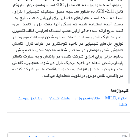
اپن­فوم، که به نحوی توسعه ­یافته مدل EDC است، و همچنین از سازوکار
کامل GRI-2.11، به منظور محاسبه دقیق سینتیک شیمیایی احتراق،
استفاده شده است. معیارهای مختلفی برای ارزیابی صحت نتایج به­
دست­ آمده استفاده شده که همگی آن­ها دقت حل را تایید می­
کنند.نتایج ارائه ­شده حاکی از این مطلب است که افزایش غلظت اکسیژن
منجر به نازک­ شدن ضخامت شعله، محدودشدن نوسانات موجود در
توزیع جزء­های شیمیایی در ناحیه کوچک­تری در اطراف نازل، کاهش
خاموش شدن موضعی در ساختار شعله، محدودشدن ناحیه پیش ­
مخلوط جزئی برای اجزای شرکت­ کننده در واکنش و به عبارت کامل­تر
پایدارترشدن شعله در ناحیه نزدیک نازل می ­شود. همچنین، کاهش
عدد رینولدز، به دلیل افزایش مدت زمان اقامت عناصر شرکت کننده
در واکنش، نقش موثری در تقویت شعله ایفا می­ کند.
کلیدواژه‌ها
احتراقMILD
متان/هیدروژن
غلظت اکسیژن
رینولدز سوخت
LES