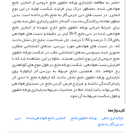
حاضر به مطالعه ناپایداری ورقه حلقوی مایع خروجی از اتمایزر مایع
هوادهی­ شده، به‌منظور درک بهتر فرایند شکست اولیه در این نوع
اتمایزر، در نسبت ­های دبی جرمی گاز به مایع بالا پرداخته است. بدین
منظور معادله پراکندگی به‌دست آمده از تحلیل پایداری خطی سه بعدی،
برای شرایط جریانی ورقه حلقوی مایع خارج­ شونده از اتمایزر مایع
هوادهی­­ شده در دبی مایع 38/0 لیتر بر دقیقه و نسبت­ های هوادهی
بالای 1/24 درصد و 1/84 درصد، حل شده است. نتایج حل نشان دادند
که، در نسبت­ های هوادهی مورد بررسی، مدهای اغتشاشی متقارن
محوری شبه سینوسی مدهای اغتشاشی غالب در شکست ورقه حلقوی
مایع خروجی از این نوع اتمایزر هستند. علاوه بر این، مشاهده شد که با
افزایش نسبت هوادهی، شکست ورقه مایع در طول موج های کوتا­ه­تری
رخ خواهد داد. هم­چنین نتایج مربوط به بررسی اثر لزفواره روی
ناپایداری ورقه حلقوی مایع نشان دادند که لزفواره مایع تا حدی اثر
پایدارکنندگی داشته و غیرلزج فرض کردن مایع ­در نسبت­های هوادهی
بالا می­ تواند باعث ایجاد خطا در محاسبات مربوط به پایداری ورقه حلقوی
و طول شکست مربوط به آن شود.
کلیدواژه‌ها
ناپایداری خطی
ورقه حلقوی مایع
اتمایزر مایع هوادهی‌شده
دبی
جرمی گاز به مایع