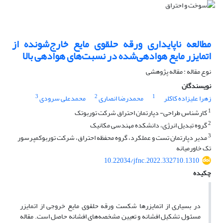
مطالعه ناپایداری ورقه حلقوی مایع خارج‌شونده از
اتمایزر مایع هوادهی‌شده در نسبت‌های هوادهی بالا
نوع مقاله : مقاله پژوهشی
نویسندگان
3
2
1
زهرا علیزاده کاکلر
محمدرضا انصاری
محمدعلی سرودی
1
کارشناس طراحی- دپارتمان احتراق شرکت توربوتک
2
گروه تبدیل انرژی، دانشکده مهندسی مکانیک
3
مدیر دپارتمان تست و عملکرد، گروه محفظه احتراق، شرکت توربوکمپرسور
تک خاورمیانه
10.22034/jfnc.2022.332710.1310
چکیده
در بسیاری از اتمایزرها شکست ورقه حلقوی مایع خروجی از اتمایزر
مسئول تشکیل افشانه و تعیین مشخصه‌های افشانه حاصل است. مقاله