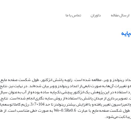
ارسال مقاله
داوران
تماس با ما
پایه
اعداد رینولدز و وبر، مطالعه شده‌ است. زاویه پاشش انژکتور، طول شکست صفحه مایع
و تغییرات آن‌ها به ­صورت تابعی از اعداد رینولدز و وبر بیان شده‌اند. در نهایت نیز، نتای
 ارزیابی شده‌اند. انژکتور مورد استفاده در این پژوهش، یک انژکتور پیچشی تک‌پایه ساده بوده و از آب به‌عنوان
 تصویربرداری از میدان پاشش با استفاده از روش سایه­ نگاری انجام شده است. نتایج آ
می­ دهد که در رینولدز 104×3، رژیم پاشش انژکتور از رژیم قطره‌چکانی به رژیم اتمیزاسیون تغییر یافته 
مخروط پاشش کامل می‌شود) حاکم می‌شود. همچنین، نتایج نشان می‌دهند که طول شکست صفحه مایع با عبارت We-0.5Re0.6
یبا ثابت می‌شود.