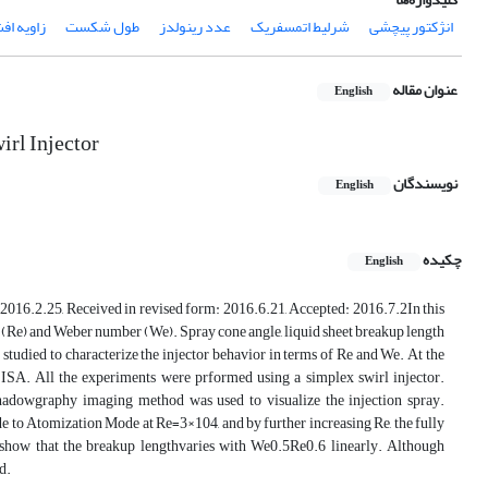
انژکتور پیچشی
شرلیط اتمسفریک
عدد رینولدز
طول شکست
زاویه اف
عنوان مقاله
English
irl Injector
نویسندگان
English
چکیده
English
2016.2.25, Received in revised form: 2016.6.21, Accepted: 2016.7.2In this
er (Re) and Weber number (We). Spray cone angle, liquid sheet breakup length
 studied to characterize the injector behavior in terms of Re and We. At the
ISA. All the experiments were prformed using a simplex swirl injector.
hadowgraphy imaging method was used to visualize the injection spray.
e to Atomization Mode at Re=3×104, and by further increasing Re, the fully
ts show that the breakup lengthvaries with We0.5Re0.6 linearly. Although
d.