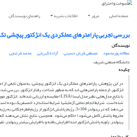
صفحه اصلی
مرور
اطلاعات نشریه
راهنمای نویسندگان
بررسی تجربی پارامترهای عملکردی یک انژکتور پیچشی تک‌
نویسندگان
عطااله پورمحمود
مصطفی قربان حسینی
آزاده کبریایی
محمد فرشچی
دانشگاه صنعتی شریف
چکیده
در این پژوهش، پارامترهای عملکردی یک انژکتور پیچشی، به‌عنوان تابعی از 
انژکتور، ازجمله پارامترهایی ­اند که به­ منظور شناخت رفتار انژکتور، بررسی شده‌ 
با نتایج مدل‌هایی نظیر مدل لیسا (LISA) مقایسه و
شده است. شرایط انجام تمامی آزمایش­ها شرایط استاندارد اتمسفریک بوده ‌است.
رینولدز، زاویه پاشش انژکتور ابتدا افزایش یافته و با افزایش بیشتر رینولدز، تقر
کلیدواژه‌ها