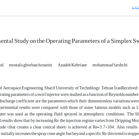
شانه
ntal Study on the Operating Parameters of a Simplex Sw
od
mostafa ghorban hosseini
Azadeh Kebriaee
mohammad farshchi
f Aerospace Engineering, Sharif University of Technhlogy, Tehran, IranReceived: 
erating parameters of a swirl injector were studied as a function of Reynolds numb
discharge coefficient are the parameters which their dimensionless variations were
xperimental results were compared with those of some famous models, such as L
ter was used as the operating fluid sprayed in atmospheric conditions. The S
results show that by increasing Re, the injection regime varies from Dripping Mod
de (that creates a clear conical sheet) is achieved at Re=3.7×104. Also, resul
initially increases the spray cone angle, but beyond a specific Re, this trend is stoppe