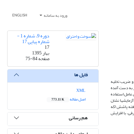
ورود به سامانه
ENGLISH
دوره 9، شماره 1 -
شماره پیاپی 17
17
بهار 1395
صفحه
75-84
فایل ها
 و ضریب تخلیه
ج به­ دست آمده
XML
 سیال عامل استفاده
اصل مقاله
زمایش­ها نشان
773.11 K
و با افزایش بیشتر رینولدز تا حد 104×3/7، رژیم کاملا توسعه‌یافته پاشش (که
 به­ صورت خطی متناسب است. از طرفی، با افزایش
هم رسانی
ارجاع به این مقاله