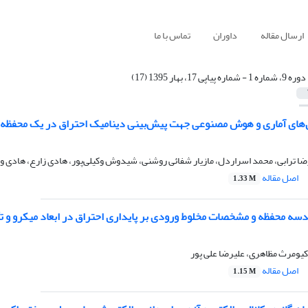
ارسال مقاله
داوران
تماس با ما
دوره 9، شماره 1 - شماره پیاپی 17، بهار 1395 (17)
‌های آماری و هوش مصنوعی جهت پیش‌بینی دینامیک احتراق در یک محفظه 
ضا ترابی، محمد اسراردل، مازیار شفائی روشنی، شیدوش وکیلی‌پور، هادی زارع، هادی 
اصل مقاله
1.33 M
سه محفظه و مشخصات مخلوط ورودی بر پایداری احتراق در ابعاد میکرو و تأث
کیومرث مظاهری، علیرضا علی پور
اصل مقاله
1.15 M