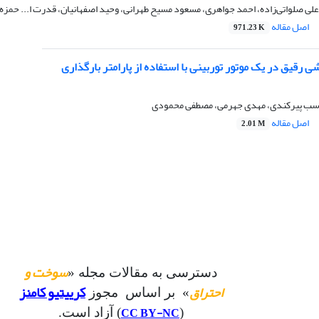
لی صلواتی‌زاده، احمد جواهری، مسعود مسیح طهرانی، وحید اصفهانیان، قدرت ا... حمزه 
اصل مقاله
971.23 K
ی رقیق در یک موتور توربینی با استفاده از پارامتر بارگذاری
اسب پیرکندی، مهدی جهرمی، مصطفی محمودی
اصل مقاله
2.01 M
سوخت و
دسترسی به مقالات مجله «
احتراق
کرییتیو کامنز
» بر اساس مجوز
CC BY-NC
(
) آزاد است.