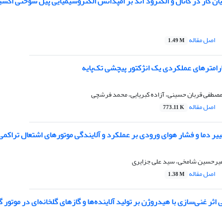
ان گاز در کانال و الکترود آند بر امپدانس الکتروشیمیایی پیل سوختی اکس
اصل مقاله
1.49 M
رامترهای عملکردی یک انژکتور پیچشی تک‌پایه
مصطفی قربان حسینی، آزاده کبریایی، محمد فرشچی
اصل مقاله
773.11 K
یر دما و فشار هوای ورودی بر عملکرد و آلایندگی موتورهای اشتعال تراکمی 
میرحسین شامخی، سید علی جزایری
اصل مقاله
1.38 M
ثر غنی‌سازی با هیدروژن بر تولید آلاینده‌ها و گازهای گلخانه‌ای در موتور گ