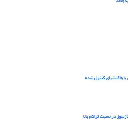
یدجامد
با واکنش­های کنترل­ شده
ازسوز در نسبت تراکم بالا