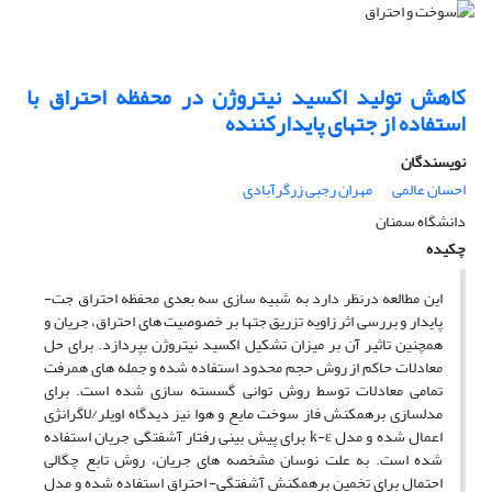
کاهش تولید اکسید نیتروژن در محفظه احتراق با
استفاده از جتهای پایدارکننده
نویسندگان
احسان عالمی
مهران رجبی زرگرآبادی
دانشگاه سمنان
چکیده
این مطالعه درنظر دارد به شبیه سازی سه ­بعدی محفظه احتراق جت-
پایدار و بررسی اثر زاویه تزریق جتها بر خصوصیت­ های احتراق، جریان و
همچنین تاثیر آن بر میزان تشکیل اکسید نیتروژن بپردازد. برای حل
معادلات حاکم از روش حجم محدود استفاده شده و جمله­ های همرفت
تمامی معادلات توسط روش توانی گسسته ­سازی شده است. برای
مدلسازی برهمکنش فاز سوخت مایع و هوا نیز دیدگاه اویلر/لاگرانژی
اعمال شده و مدل k-ε برای پیش­ بینی رفتار آشفتگی جریان استفاده
شده است. به­ علت نوسان­ مشخصه­ های جریان، روش تابع چگالی
احتمال برای تخمین برهم­کنش آشفتگی- احتراق استفاده شده و مدل