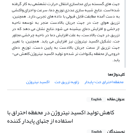
جهت­ های گسسته برای مدلسازی انتقال حرارت تشعشعی به ­کار گرفته
شده است. نتایج شبیه­ سازی عددی توزیع دما، سرعت و اجزای واکنشی
به ­دست آمده مطابقت قابل قبولی با داده­ های تجربی دارد. همچنین،
تزریق هوای جت در جهت جریان بالادست منجر به توسعه ناحیه
چرخشی و افزایش دمای بیشینه می­ شود.نتایج نشان می ­دهد که در
تزریق در جهت بالادست، به­ علت افزایش دما در ناحیه چرخشی مجاور
جت، تشکیل اکسید نیتروژن نیز افزایش می ­یابد. همچنین، با تغییر
جهت تزریق از سمت جریان بالادست به پایین­ دست، توزیع دمای
خروجی از محفظه یکنواخت­ تر شده و تولید اکسید نیتروژن کاهش می­
یابد.
کلیدواژه‌ها
محفظه احتراق جت-پایدار
زاویه تزریق جت
اکسید نیتروژن
عنوان مقاله
English
کاهش تولید اکسید نیتروژن در محفظه احتراق با
استفاده از جتهای پایدار کننده
نویسندگان
English