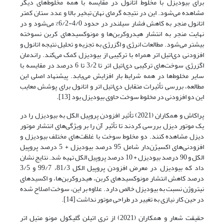
برای بیودیزل با مخلوط اتانول در مقایسه با همه مخلوط‌های دیگر
مشاهده می‌شود. این در نتیجه گرمای نهان تبخیر بالا و عدد ستان کمتر
اتانول منجر به کاهش فشار سیلندر در حدود 4/0-6/2% می‌شود و در
نهایت منجر به انتشار هیدروکربن‌ها و مونوکسیدهای کربن نسوخته
بیشتر می‌شود. مطالعات انرژی و اگزرژی به تجزیه و تحلیل نتیجه اتانول و
افزودنی دی‌اتیل اتر همراه با ترکیبی از بیودیزل کمک می‌کند. راندمان
اگزرژی سوخت‌های ترکیبی دی‌اتیل اتر تا 3/2 تا 6 درصد در مقایسه با
سایر مخلوط‌ها در همه شرایط بار افزایش می‌یابد. پیشنهاد اصلی این
مطالعه، بررسی تأثیرات متقابل دی‌اتیل اتر و اتانول برای پوشش معایب
این دو افزودنی در مخلوط سوخت حاوی بیودیزل بود [13].
پراکاش و همکاران (2021) تأثیر افزودن پروپیل الکل به بیودیزل را در
یک موتور دیزل بررسی کردند تا تأثیر آن را بر ویژگی‌های انتشار موتور
دیزل مشاهده کنند. دو مخلوط سوخت با غلظت‌های مختلف بیودیزل و
افزودنی‌های اکسیژن‌دار شامل 95 درصد بیودیزل + 5 درصد پروپیل
الکل و 90 درصد بیودیزل + 10 درصد پروپیل الکل تهیه شد. نتایج نشان
داد که بیودیزل در معرض افزودن پروپیل الکل 81/3، 99/7 و 3/5
درصد کاهش انتشار مونوکسیدهای کربن، هیدروکربن‌ها، و اکسیدهای
نیتروژن نسبت به بیودیزل خالص دارد. علاوه بر این، سوخت اصلاح شده
در حین کار نیازی به تغییر در طراحی موتور نداشت [14].
حقیقت شعار و همکاران (2021) از تری اتیلن گلیکول مونو متیل اتر