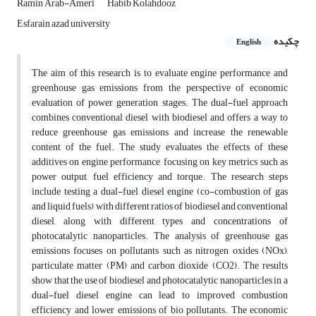
Ramin Arab-Ameri
Habib Kolahdooz
Esfarain azad university
چکیده
English
The aim of this research is to evaluate engine performance and
greenhouse gas emissions from the perspective of economic
evaluation of power generation stages. The dual-fuel approach
combines conventional diesel with biodiesel and offers a way to
reduce greenhouse gas emissions and increase the renewable
content of the fuel. The study evaluates the effects of these
additives on engine performance, focusing on key metrics such as
power output, fuel efficiency and torque. The research steps
include testing a dual-fuel diesel engine (co-combustion of gas
and liquid fuels) with different ratios of biodiesel and conventional
diesel, along with different types and concentrations of
photocatalytic nanoparticles. The analysis of greenhouse gas
emissions focuses on pollutants such as nitrogen oxides (NOx),
particulate matter (PM) and carbon dioxide (CO2). The results
show that the use of biodiesel and photocatalytic nanoparticles in a
dual-fuel diesel engine can lead to improved combustion
efficiency and lower emissions of bio pollutants. The economic