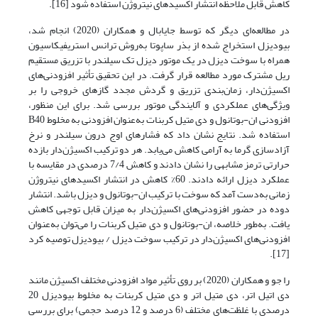
کاهش قابل ملاحظه انتشار اکسیدهای نیتروژن استفاده شود [16].
در مطالعه‌ای دیگر که توسط جایابال و همکاران (2020) انجام شد،
بیودیزل استخراج شده از بذر ساپوتا به‌روش ترانس استریفیکاسیون
همراه با سوخت دیزل در یک موتور دیزل تک سیلندر با تزریق مستقیم
ریل مشترک مورد مطالعه قرار گرفت. در این تحقیق تأثیر افزودنی‌های
اکسیژن‌دار، زمان‌بندی تزریق و گردش مجدد گازهای خروجی را بر
ویژگی‌های عملکردی و آلایندگی موتور بررسی شد. برای این منظور،
افزودنی ان-بوتانول و دی متیل کربنات به‌عنوان افزودنی به مخلوط B40
استفاده شد. نتایج نشان داد که فشارهای اوج درون سیلندر و نرخ
آزادسازی گرما به آرامی کاهش می‌یابد. هر دو ترکیب اکسیژن‌دار بازده
حرارتی ترمز مشابهی را نشان دادند و کاهش 7/4 درصدی در مقایسه با
عملکرد دیزل ارائه دادند. 60% کاهش در انتشار اکسیدهای نیتروژن
زمانی به‌دست آمد که سوخت با ترکیب ان-بوتانول و دیزل باشد. انتشار
دوده در حضور افزودنی‌های اکسیژن‌دار به میزان قابل توجهی کاهش
یافت. به‌طور خلاصه، ان-بوتانول و دی متیل کربنات را می‌توان به‌عنوان
افزودنی‌های اکسیژن‌دار در ترکیب سوخت دیزل / بیودیزل توصیه کرد
[17].
را جو و همکاران (2020) بر روی تأثیر مواد افزودنی مختلف اکسیژن مانند
دی اتیل اتر، دی متیل اتر و دی متیل کربنات به مخلوط بیودیزل 20
درصدی با غلظت‌های مختلف (6 درصد و 12 درصد حجمی) برای بررسی