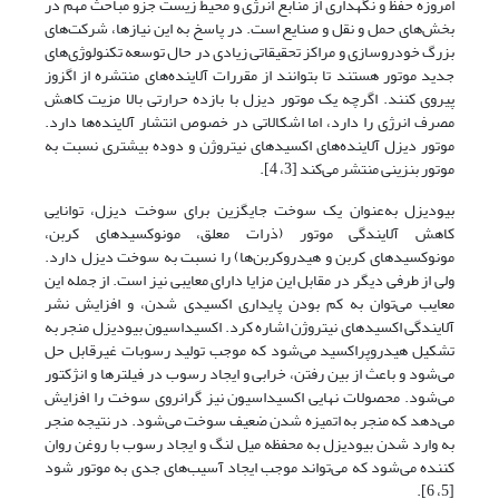
امروزه حفظ و نگهداری از منابع انرژی و محیط زیست جزو مباحث مهم در
بخش‌های حمل و نقل و صنایع است. در پاسخ به این نیازها، شرکت‌های
بزرگ خودروسازی و مراکز تحقیقاتی زیادی در حال توسعه تکنولوژی‌های
جدید موتور هستند تا بتوانند از مقررات آلاینده‌های منتشره از اگزوز
پیروی کنند. اگرچه یک موتور دیزل با بازده حرارتی بالا مزیت کاهش
مصرف انرژی را دارد، اما اشکالاتی در خصوص انتشار آلاینده‌ها دارد.
موتور دیزل آلاینده‌های اکسیدهای نیتروژن و دوده بیشتری نسبت به
موتور بنزینی منتشر می‌کند [3، 4].
بیودیزل به‌عنوان یک سوخت جایگزین برای سوخت دیزل، توانایی
کاهش آلایندگی موتور (ذرات معلق، مونوکسیدهای کربن،
مونوکسیدهای کربن و هیدروکربن‌ها) را نسبت به سوخت دیزل دارد.
ولی از طرفی دیگر در مقابل این مزایا دارای معایبی نیز است. از جمله این
معایب می‌توان به کم بودن پایداری اکسیدی شدن، و افزایش نشر
آلایندگی اکسیدهای نیتروژن اشاره کرد. اکسیداسیون بیودیزل منجر به
تشکیل هیدروپراکسید می‌شود که موجب تولید رسوبات غیرقابل حل
می‌شود و باعث از بین رفتن، خرابی و ایجاد رسوب در فیلترها و انژکتور
می‌شود. محصولات نهایی اکسیداسیون نیز گرانروی سوخت را افزایش
می‌دهد که منجر به اتمیزه شدن ضعیف سوخت می‌شود. در نتیجه منجر
به وارد شدن بیودیزل به محفظه میل لنگ و ایجاد رسوب با روغن روان
کننده می‌شود که می‌تواند موجب ایجاد آسیب‌های جدی به موتور شود
[5، 6].