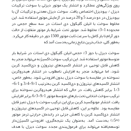
روی ویژگی‌های عملکرد و انتشار یک موتور دیزلی با سوخت ترکیبات
دیزل / بیودیزل اختصاص یافت. سوخت دیزل معدنی و ترکیبات آن با
بیودیزل در دو درصد 5 و 20 درصد در آزمایش موتور استفاده شد. این
مخلوط سوخت با اتیلن گلیکول دی استات در سه سطح حجمی در
محدوده 1-3% مخلوط شد. موتور تحت شرایط بار موتور متفاوت از حالت
دور آرام تا بار کامل با سرعت ثابت موتور 1500 دور در دقیقه کار می‌کرد.
به‌طور کلی، جذاب‌ترین نتایج زمانی به‌دست آمد که
سوخت دیزل با دوز 3% حجمی اتیلن گلیکول دی استات در شرایط بار
متوسط موتور استفاده شد. این ترکیب سوخت اکسیژنه می‌تواند منجر به
کاهش قابل توجهی در انتشار اکسیدهای نیتروژن و دی‌اکسید کربن
شود، اما می‌تواند منجر به افزایش نامطلوب در انتشار هیدروکربن
نسوخته در مقایسه با سوخت دیزل بدون افزودنی شود. به‌طور خاص،
انتشار اکسیدهای نیتروژن و دی‌اکسید کربن به‌ترتیب 9/1-3/4 و 6/1-
1/3 برابر کاهش یافت، در حالی که انتشار هیدروکربن نسوخته برای
ترکیب سوخت انتخابی تحت بارهای متوسط موتور 9/1-6/3 برابر افزایش
یافت. انتشار مونوکسید کربن برای این ترکیب سوخت با دیزل تمیز قابل
مقایسه بود. علاوه بر این، کاهش قابل توجهی در اکسیدهای نیتروژن و
انتشار دی‌اکسید کربن با کاهش جزئی در راندمان حرارتی ترمز موتور
(≈5%) به‌دست آمد. به‌عنوان یک نتیجه‌گیری، افزودنی اکسیژن‌دار
توسعه‌یافته می‌تواند برای فرمول‌بندی مجدد سوخت دیزل با هدف