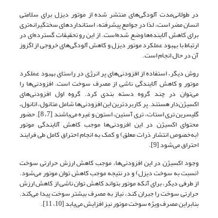
در طولانی‌مدت آلودگی‌های منتشر شده از موتور دیزل برای سلامتی
انسان مضر است، لذا در جوامع پیشرفته، استانداردهای سختگیرانه‌تری
برای کاهش آلاینده‌ها وضع شده‌است. از این رو تحقیقات گسترده‌ای در
ارتباط با بهبود عملکرد موتور دیزل و کاهش آلودگی‌های خروجی از اگزوز
آن در حال انجام است.
روش دیگر، استفاده از افزودنی‌های پر انرژی در راستای بهبود عملکرد
موتور و کاهش آلایندگی ناشی از مصرف سوخت است. افزودنی‌ها را
می‌توان در چند گروه دسته بندی کرد. گروه اول افزودنی‌های
اکسیژن‌دار هستند. پر کاربردترین این افزودنی‌ها شامل متانول، اتانول،
گلیسرین تری استات، تری آستین، استون و غیره می‌باشند [7، 8]. حضور
محتوای اکسیژن در این افزودنی‌ها موجب کاهش آلایندگی موتور
(به‌خصوص انتشار ذرات معلق) و کمک به انجام احتراق کامل طی فرایند
احتراق می‌شود [9].
وجود اکسیژن در این افزودنی‌ها، موجب کاهش ارزش حرارتی سوخت
(نسبت به سوخت دیزل) و در نتیجه موجب کاهش توان موتور می‌شود.
از طرفی دیگر، برای آنکه موتور بتواند کاهش توان ناشی از کاهش ارزش
حرارتی سوخت را جبران کند، نیاز به مصرف بیشتر سوخت پیدا می‌کند.
بنابراین مصرف ویژه سوخت موتور نیز افزایش می‌یابد [10، 11].