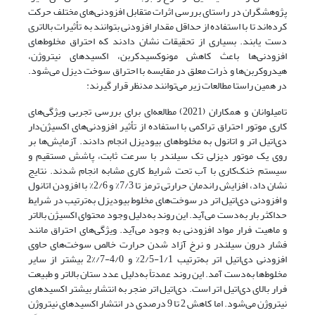
پژوهشگران در راستای بررسی اثرات متقابل افزودنی‌های مختلف حرکت
کرده‌اند تا با استفاده از حداقل مقدار افزودنی بتوانند به تأثیرات بالاتری
دست یابند. بسیاری از تحقیقات نشان دادند که احتراق مخلوط‌های
افزودنی‌ها باعث کاهش مونوکسیدکربن، اکسیدهای نیتروژن،
هیدروکربن‌ها و ذرات معلق در مقایسه با احتراق سوخت دیزل می‌شود.
در همین راستا مطالعات زیر می‌توانند مدنظر قرار گیرند:
تامیلوانان و همکاران (2021) مطالعه‌ای برای بررسی تجربی ویژگی‌های
کاری موتور احتراق تراکمی با استفاده از تأثیر افزودنی‌های اکسیژن‌دار
دی‌اتیل اتر و اتانول به مخلوط‌های بیودیزل انجام دادند. آزمایش‌ها بر
روی یک موتور دیزلی تک سیلندر با سرعت ثابت، پاشش مستقیم و
سیستم خنک‌کاری با آب تحت شرایط کاری مشابه انجام شدند. نتایج
نشان داد، افزایش راندمان حرارتی ترمز تا 7/3% و 2/6% با افزودن اتانول
و افزودنی دی‌اتیل اتر در سوخت‌های مخلوط بیودیزل به‌ترتیب در شرایط
حداکثر بار به‌دست می‌آید. این روند به‌دلیل وجود محتوای اکسیژن بالاتر
و ماهیت فرار مواد افزودنی به وجود می‌آید. ویژگی‌های احتراق مانند
فشار درون سیلندر و نرخ آزاد شدن حرارت خالص سوخت‌های حاوی
افزودنی دی‌اتیل اتر به‌ترتیب 1/1-2/5% و 4/0-7/%2 بیشتر از سایر
مخلوط‌ها به‌دست آمد. این روند عمدتاً به‌دلیل عدد ستان بالاتر و طبیعت
فرار بالای دی‌اتیل اتر است. دی‌اتیل اتر منجر به انتشار بیشتر اکسیدهای
نیتروژن می‌شود. اما کاهش 2 تا 9 درصدی در انتشار اکسیدهای نیتروژن