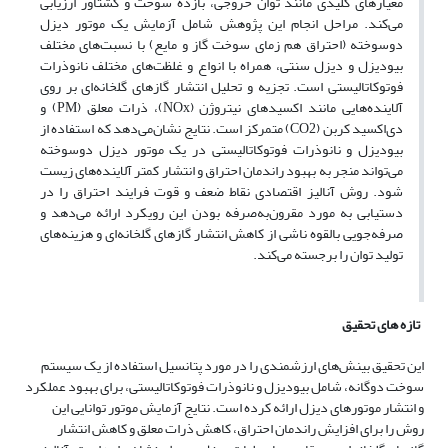
معیارهای کلیدی مانند توان خروجی، بازده سوخت و گشتاور ارزیابی
می‌کند. مراحل انجام این پژوهش شامل آزمایش یک موتور دیزل
دوسوخته (احتراق هم زمای سوخت گاز و مایع) با نسبت‌های مختلف
بیودیزل و دیزل سنتی، همراه با انواع و غلظت‌های مختلف نانوذرات
فوتوکاتالیستی است. تجزیه و تحلیل انتشار گازهای گلخانه‌ای بر روی
آلاینده‌هایی مانند اکسیدهای نیتروژن (NOx)، ذرات معلق (PM) و
دی‌اکسید کربن (CO2) متمرکز است. نتایج نشان‌می‌دهد که استفاده از
بیودیزل و نانوذرات فوتوکاتالیستی در یک موتور دیزل دوسوخته
می‌تواند منجر به بهبود راندمان احتراق و انتشار کمتر آلاینده‌های زیست
شود. روش آنالیز اقتصادی نقاط ضعف و قوت فرایند احتراق را در
دستیابی به مورد مقرون‌به‌صرفه بودن این رویکرد ارائه می‌دهد و
صرفه‌جویی بالقوه ناشی از کاهش انتشار گازهای گلخانه‌ای و هزینه‌های
تولید توان را برجسته می‌کند.
تازه های تحقیق
این تحقیق بینش‌های ارزشمندی را در مورد پتانسیل استفاده از یک سیستم
سوخت دوگانه، شامل بیودیزل و نانوذرات فوتوکاتالیستی، برای بهبود عملکرد
و انتشار موتورهای دیزل ارائه کرده است. نتایج آزمایش موتور توانایی این
روش را برای افزایش راندمان احتراق، کاهش ذرات معلق و کاهش انتشار