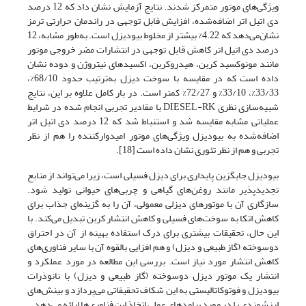
ویژگی‌های موتور متمرکز شدند. نتایج آزمایش نشان داد که 12 درصد
دی اتیل اتر اضافه‌شده، افزایش قابل توجهی در راندمان حرارتی ترمز
نشان‌می‌دهد که 4.22% بیشتر از مخلوط بیودیزل است. به‌طور مشابه، 12
درصد دی اتیل اتر کاهش قابل توجهی در انتشارات مضر خروجی موتور
مانند مونوکسید کربن، هیدروکربن، اکسیدهای نیتروژن و دوده نشان
داده است که در مقایسه با سوخت دیزل به‌ترتیب حدود 68/10%،
33/33%، 33/10% و 72/27% کمتر است. در بار کامل علاوه بر این، نتایج
شبیه‌سازی نظری DIESEL-RK با مقادیر تجربی انجام شده در شرایط
عملیاتی مشابه مقایسه شد و استنباط شد که 12 درصد دی اتیل اتر
اضافه‌شده به بیودیزل ویژگی‌های موتور امیدوارکننده را هم از نظر
تجربی و هم از نظر تئوری نشان داده است [18].
بیودیزل جایگزین پایداری برای دیزل فسیلی است، زیرا می‌تواند از منابع
تجدیدپذیر مانند روغن‌های گیاهی و چربی‌های حیوانی تولید شود.
سازگاری آن با موتورهای دیزلی معمولی، آن را به گزینه‌ای جذاب برای
کاهش اتکا به سوخت‌های فسیلی و کاهش انتشار کربن تبدیل می‌کند. با
این حال، تحقیقات بیشتری برای درک استفاده بهینه از آن در احتراق
دوسوخته (گاز طبیعی و دیزل) و هم افزایی بالقوه آن با سایر فناوری‌های
کاهش انتشار مورد نیاز است. بررسی این مطالعه در مورد عملکرد و
انتشار یک موتور دیزل دوسوخته (گاز طبیعی و دیزل) با نانوذرات
بیودیزل و فوتوکاتالیستی به این شکاف تحقیقاتی می‌پردازد و بینش‌های
ارزشمندی را در مورد پیامدهای عملی اتخاذ این فناوری‌ها ارائه می‌دهد.