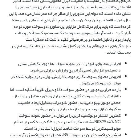
گازهای گلخانه‌ای در مقایسه با عملیات دیزل معمولی نشان داده است. آنالیز
اقتصادی پتانسیل صرفه‌جویی در هزینه‌ها و بهبود پایداری زیست‌محیطی را
نشان داده است، که دوام این فناوری را از منظر چرخه عمر نشان‌می‌دهد. با این
حال، این مطالعه همچنین چندین محدودیت و چالش‌های تحقیقاتی را برجسته
کرده است که باید برای درک کامل مزایای این فناوری دوسوخته مورد توجه
قرار گیرد. دامنه آزمایش موتور محدود به یک سیستم تک سیلندر و حالت
پایدار بود و تحلیل اقتصادی بر فرضیاتی تکیه داشت که ممکن است
پیچیدگی‌های دنیای واقعی را به‌طور کامل نشان ندهند. در حالت کلی نتایج زیر
به‌دست آمدند:
افزایش محتوای نانوذرات در نمونه سوخت‌ها موجب کاهش نسبی
دانسیته و افزایش نسبی گرانروی و ارزش حرارتی می‌شود.
افزودن محتوای سوخت گازی موجب افزایش توان ترمزی تولید شده در
موتور دوسوخته می‌شود.
بازده حرارتی موتور در حضور سوخت B5 و دیزل تقریباً مشابه است. اما
با افزایش درصد سوخت گازی، بازده حرارتی موتور به‌دلیل بهبود باز
حجمی موتور بهبود می‌یابد. حضور نانوذرات به‌دلیل ایجاد خاصیت
میکرواحتراق موجب بهبود بازده حرارتی موتور می‌شود.
کمترین انتشار مونوکسیدکربن را می‌توان در حضور نمونه سوخت
B0Z75+40%NG مشاهده کرد که در حدود ۴۵ درصد کمتر از انتشار
مونوکسیدکربن توسط سوخت شاهد (دیزل استاندارد) است.
انتشار دی‌اکسیدکربن در سوخت B5 به‌دلیل محتوای اکسیژن آن نسبت