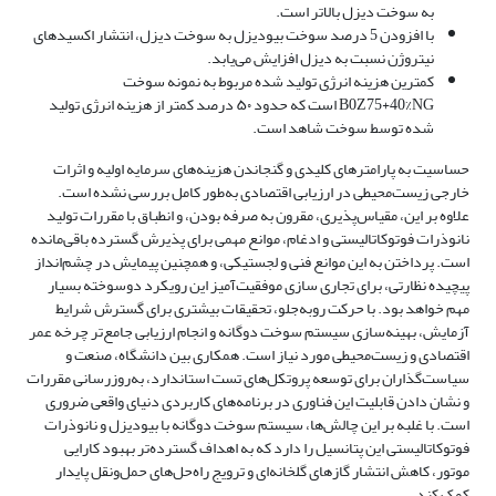
به سوخت دیزل بالاتر است.
با افزودن 5 درصد سوخت بیودیزل به سوخت دیزل، انتشار اکسیدهای
نیتروژن نسبت به دیزل افزایش می‌یابد.
کمترین هزینه انرژی تولید شده مربوط به نمونه سوخت
B0Z75+40%NG است که حدود ۵۰ درصد کمتر از هزینه انرژی تولید
شده توسط سوخت شاهد است.
حساسیت به پارامترهای کلیدی و گنجاندن هزینه‌های سرمایه اولیه و اثرات
خارجی زیست‌محیطی در ارزیابی اقتصادی به‌طور کامل بررسی نشده است.
علاوه بر این، مقیاس‌پذیری، مقرون به صرفه بودن، و انطباق با مقررات تولید
نانوذرات فوتوکاتالیستی و ادغام، موانع مهمی برای پذیرش گسترده باقی‌مانده
‌است. پرداختن به این موانع فنی و لجستیکی، و همچنین پیمایش در چشم‌انداز
پیچیده نظارتی، برای تجاری سازی موفقیت‌آمیز این رویکرد دوسوخته بسیار
مهم خواهد بود. با حرکت رو‌به‌جلو، تحقیقات بیشتری برای گسترش شرایط
آزمایش، بهینه‌سازی سیستم سوخت دوگانه و انجام ارزیابی جامع‌تر چرخه عمر
اقتصادی و زیست‌محیطی مورد نیاز است. همکاری بین دانشگاه، صنعت و
سیاست‌گذاران برای توسعه پروتکل‌های تست استاندارد، به‌روزرسانی مقررات
و نشان دادن قابلیت این فناوری در برنامه‌های کاربردی دنیای واقعی ضروری
است. با غلبه بر این چالش‌ها، سیستم سوخت دوگانه با بیودیزل و نانوذرات
فوتوکاتالیستی این پتانسیل را دارد که به اهداف گسترده‌تر بهبود کارایی
موتور، کاهش انتشار گازهای گلخانه‌ای و ترویج راه‌حل‌های حمل‌ونقل پایدار
کمک کند.