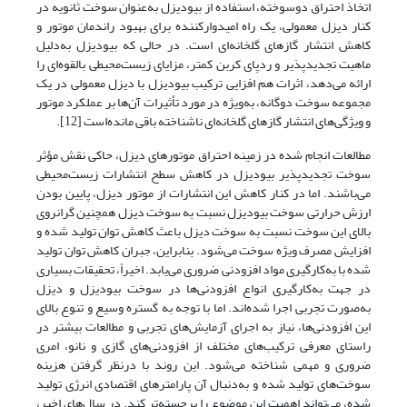
اتخاذ احتراق دوسوخته، استفاده از بیودیزل به‌عنوان سوخت ثانویه در
کنار دیزل معمولی، یک راه امیدوارکننده برای بهبود راندمان موتور و
کاهش انتشار گازهای گلخانه‌ای است. در حالی که بیودیزل به‌دلیل
ماهیت تجدیدپذیر و ردپای کربن کمتر، مزایای زیست‌محیطی بالقوه‌ای را
ارائه می‌دهد، اثرات هم افزایی ترکیب بیودیزل با دیزل معمولی در یک
مجموعه سوخت دوگانه، به‌ویژه در مورد تأثیرات آن‌ها بر عملکرد موتور
و ویژگی‌های انتشار گازهای گلخانه‌ای ناشناخته باقی مانده‌است [12].
مطالعات انجام شده در زمینه احتراق موتورهای دیزل، حاکی نقش مؤثر
سوخت تجدیدپذیر بیودیزل در کاهش سطح انتشارات زیست‌محیطی
می‌باشند. اما در کنار کاهش این انتشارات از موتور دیزل، پایین بودن
ارزش حرارتی سوخت بیودیزل نسبت به سوخت دیزل همچنین گرانروی
بالای این سوخت نسبت به سوخت دیزل باعث کاهش توان تولید شده و
افزایش مصرف ویژه سوخت می‌شود. بنابراین، جبران کاهش توان تولید
شده با به‌کارگیری مواد افزودنی ضروری می‌یابد. اخیراً، تحقیقات بسیاری
در جهت به‌کارگیری انواع افزودنی‌ها در سوخت بیودیزل و دیزل
به‌صورت تجربی اجرا شده‌اند. اما با توجه به گستره وسیع و تنوع بالای
این افزودنی‌ها، نیاز به اجرای آزمایش‌های تجربی و مطالعات بیشتر در
راستای معرفی ترکیب‌های مختلف از افزودنی‌های گازی و نانو، امری
ضروری و مهمی شناخته می‌شود. این روند با درنظر گرفتن هزینه
سوخت‌های تولید شده و به‌دنبال آن پارامترهای اقتصادی انرژی تولید
شده، می‌تواند اهمیت این موضوع را برجسته‌تر کند. در سال‌های اخیر،