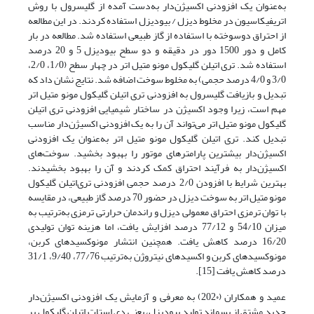
به‌عنوان یک افزودنی اکسیژن‌دار به‌دست آمده از گلیسرول با روش
اتریفیکاسیون در مخلوط دیزل / بیودیزل استفاده کردند. در این مطالعه
از احتراق دوسوخته با استفاده از گاز طبیعی استفاده شد. مطالعه در بار
کامل و دور 1500 دور در دقیقه و دو سطح بیودیزل 5 و 20 درصد
استفاده شد. تری اتیلن گلیکول مونو متیل اتر در چهار سطح (1/0، 2/0،
3/0 و 4/0 درصد حجمی) به مخلوط سوخت اضافه شد. نتایج نشان داد که
تبدیل و بازیافت گلیسرول به افزودنی تری اتیلن گلیکول مونو متیل اتر
مهم است، زیرا وجود اکسیژن در ساختار شیمیایی افزودنی تری اتیلن
گلیکول مونو متیل اتر می‌تواند آن را به یک افزودنی اکسیژن‌دار مناسب
تبدیل کند. تری اتیلن گلیکول مونو متیل اتر به‌عنوان یک افزودنی
اکسیژن‌دار بیشترین پارامترهای موتور را بهبود بخشید. سوخت‌های
اکسیژن‌دار به فرآیند احتراق کمک کردند و آن را بهبود بخشیدند.
بهترین شرایط با افزودن 2/0 درصد حجمی افزودنی تری‌اتیلن گلیکول
مونو متیل اتر به سوخت دیزل در حضور 70 درصد گاز طبیعی، در مقایسه
با توان ترمزی احتراق معمولی دیزل و راندمان حرارتی ترمزی به‌ترتیب به
میزان 54/10 و 77/12 درصد افزایش یافت، اما هزینه توان تولیدی
16/20 درصد کاهش یافت. همچنین انتشار مونوکسیدهای کربن،
مونوکسیدهای کربن و اکسیدهای نیتروژن به‌ترتیب 77/76، 9/40، 31/1
درصد کاهش یافت [15].
عمید و همکاران (202۰) به معرفی و آزمایش یک افزودنی اکسیژن‌دار
جدید مشتق از پسماند تولید بیودیزل، یعنی دی استات اتیلن گلیکول بر