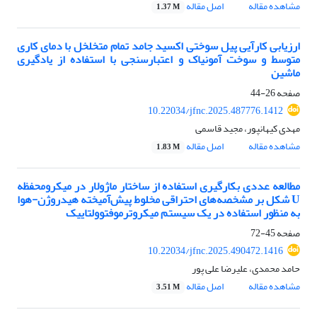
مشاهده مقاله
اصل مقاله
1.37 M
ارزیابی کارآیی پیل سوختی اکسید جامد تمام متخلخل با دمای کاری
متوسط و سوخت آمونیاک و اعتبارسنجی با استفاده از یادگیری
ماشین
صفحه
26-44
10.22034/jfnc.2025.487776.1412
مهدی کیهانپور، مجید قاسمی
مشاهده مقاله
اصل مقاله
1.83 M
مطالعه عددی بکارگیری استفاده از ساختار ماژولار در میکرومحفظه
U شکل بر مشخصه‌های احتراقی مخلوط پیش‌آمیخته هیدروژن-هوا
به منظور استفاده در یک سیستم میکروترموفتوولتاییک
صفحه
45-72
10.22034/jfnc.2025.490472.1416
حامد محمدی، علیرضا علی پور
مشاهده مقاله
اصل مقاله
3.51 M