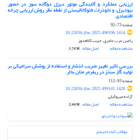
ارزیابی عملکرد و آلایندگی موتور دیزل دوگانه سوز در حضور
بیودیزل، و نانوذرات فتوکاتالیستی از نقطه نظر روش ارزیابی چرخه
اقتصادی
صفحه
73-92
10.22034/jfnc.2025.490196.1414
رامین عرب عامری، حبیب کلاهدوز
مشاهده مقاله
اصل مقاله
1.74 M
بررسی تاثیر تغییر ضریب انتشار و استفاده از پوشش سرامیکی بر
تولید گاز سنتز در ریفرمر متان بخار
صفحه
93-112
10.22034/jfnc.2025.499141.1420
آزاده میروکیلی
مشاهده مقاله
اصل مقاله
2.44 M
مقالات آماده انتشار