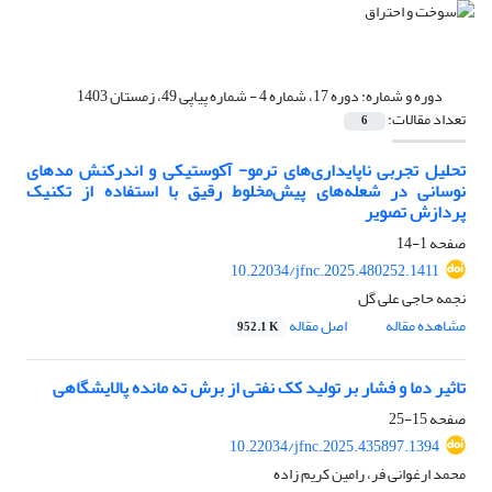
دوره و شماره:
دوره 17، شماره 4 - شماره پیاپی 49، زمستان 1403
تعداد مقالات:
6
تحلیل تجربی ناپایداری‌های ترمو- آکوستیکی و اندرکنش مدهای
نوسانی در شعله‌های پیش‌مخلوط رقیق با استفاده از تکنیک
پردازش تصویر
صفحه
1-14
10.22034/jfnc.2025.480252.1411
نجمه حاجی علی گل
مشاهده مقاله
اصل مقاله
952.1 K
تاثیر دما و فشار بر تولید کک نفتی از برش ته مانده پالایشگاهی
صفحه
15-25
10.22034/jfnc.2025.435897.1394
محمد ارغوانی فر، رامین کریم زاده