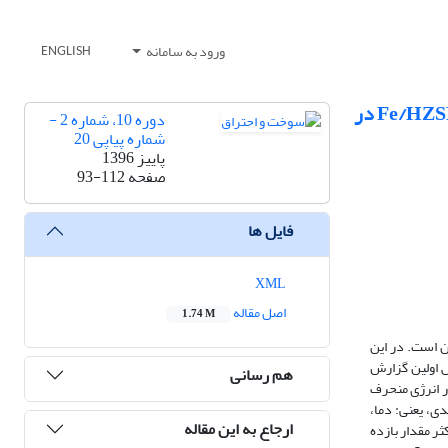
ورود به سامانه
ENGLISH
بهینه سازی آماری با استفاده از طراحی مرکب مرکزی برای فرایند هیدروژن زدایی اکسایشی سوخت LPG بر روی Fe/HZSM-5 در
دوره 10، شماره 2 -
شماره پیاپی 20
پاییز 1396
صفحه
93-112
فایل ها
XML
اصل مقاله
1.74 M
ن است. در این
هش اولین گزارش
هم رسانی
ار انرژی منحرف
د تا ارتباط بین چهار متغیر فرایندی، یعنی: دما،
ارجاع به این مقاله
ر مقدار بازده