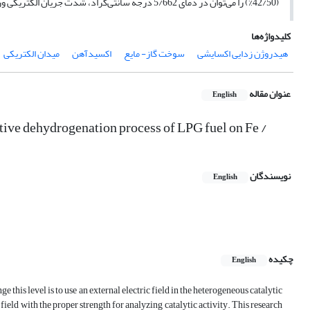
(42/50%) را می‌توان در دمای 5/662 درجه سانتی‌گراد، شدت جریان الکتریکی ورودی 36/7 میلی آمپر، فاصله دو الکترود 8 میلی متر و بارگذاری فلز 67/3 درصد وزنی به دست آورد.
کلیدواژه‌ها
هیدروژن زدایی اکسایشی
سوخت گاز- مایع
اکسیدآهن
میدان الکتریکی
عنوان مقاله
English
ative dehydrogenation process of LPG fuel on Fe /
نویسندگان
English
چکیده
English
e this level is to use an external electric field in the heterogeneous catalytic
field with the proper strength for analyzing catalytic activity. This research