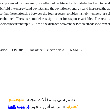
eport presented for the synergistic effect of zeolite and external electric field to p
ric field, the energy band deviates, and the deviation of energy band increased th
so that the relationship between the four process variables, namely: temperature, el
re obtained. The square model was significant for response variables. The results
the electric current input 3.67 mA, the distance between the two electrodes of 8 mm an
ration
LPG fuel
Iron oxide
electric field
HZSM-5
سوخت و
دسترسی به مقالات مجله «
احتراق
کرییتیو کامنز
» بر اساس مجوز