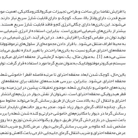
با افزایش تقاضا برای ساخت و طراحی تجهیزات میکروالکترومکانیکی، اهمیت م
منبع قدرت دارای ولتاژ بالا، سبک، کوچک و دارای قابلیت شارژ سریع نیاز دارند. 
بیشتر از باتری‌های شیمیایی امروزی است. بنابراین، استفاده از انرژی شیمیایی
تولید توان در مقیاس کوچک را افزایش دهد. در این فرآیند، انرژی شیمیایی د
به محیط اطراف منتقل می‌شود. با قرار دادن مجموعه‌ای از سلول‌های ترموفتوولتا
محفظه‌های احتراق میکرو نسبت به باتری‌ها راحت‌تر با تغییر اندازه تطبیق می‌یاب
سیستم میکروترموفتوولتاییک به‌عنوان منبع گرما مورد استفاده قرار گرفت، توان خروجی به مقدار /0
محفظه احتراق می‌شود. بنابراین، بررسی هندسه‌های مختلف برای محفظه‌های اح
پدیده‌های خاموشی و ناپایداری شعله، موضوع تحقیقات پیشین در این زمینه بوده 
قطر هیدرولیکی محفظه‌ احتراق است، نمی‌توان از نقش دیوار در رژیم‌های انتشار
احتراق و انتقال آن به بالادست جریان از طریق رسانش گرما می‌تواند مخلوط سو
رسانش گرما در دیوار با مکانیزم‌های خاموشی حرارتی و کنده شدن شعله را بررسی
باعث تسهیل در بازچرخش گرما از طریق دیوار و یکنواخت‌ترشدن توزیع دما روی
مشخص شد که علاوه بر ضریب رسانش گرمایی دیوار، عرض کانال و ضریب انتقال گرم
عرض محفظه احتراق و ضریب انتقال گرمای جابه­جایی خارجی باعث کاهش و تضعیف