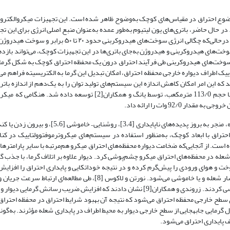
وضوع احتراق در مقیاس‌های کوچک به‌وضوح ظاهر شده است. این تجهیزات میکروالکترو
در حال حاضر، باتری‌های یون لیتیوم به‌طور عمده به‌عنوان منبع اصلی انرژی برای این ت
 سوخت‌های هیدروکربنی و هیدروژن به‌جای باتری‌ها در این تجهیزات کوچک، می‌تواند باز
ر سوخت‌های هیدروکربنی طی فرآیند احتراق درون یک محفظه احتراق کوچک به شکل گرما 
ییک اطراف دیواره خارجی محفظه احتراق، امکان تبدیل این گرما به الکتریسیته فراهم می‌
ند که این امر امکان کاهش اندازه این سیستم‌های تولید توان را به یک‌دهم از اندازه بات
سنتی می‌دهد [1]. به‌عنوان مثال، یک نمونه آزمایشی از محفظه احتراق میکرو با حجم 113/0 مترمکعب، توسط یانگ و همکاران
92 وات را ارائه داد.
تراق با ابعاد کوچک، به‌منظور استفاده در سیستم‌های میکروترموفتوولتاییک در کنا
است. از آنجایی‌که ضخامت دیواره محفظه‌های احتراق میکرو هم‌مرتبه با سایر پارامتر‌ه
 شعله در محفظه‌های احتراق میکرو چشم‌پوشی کرد. دیوار علاوه بر اتلاف گرما، با جذب گ
خت و هوای ورودی را پیش‌گرم کرده و در نتیجه خوداتکایی و پایداری احتراق را افزای
دیگر، چنانچه اتلاف گرمای دیوار زیاد شود، منجر به بروز حالت‌های ناپایدار انتشار شعله و یا خاموشی می‌شود. نورتن و لاکوس 
 کردند. زروندی و همکاران[9]
نشان دادند که افزایش ضریب رسانش گرمایی دیوار و 
 سطح خارجی محفظه احتراق می‌شود که نتیجه آن بهبود شرایط احتراق در محفظه احتراق
ایی جابه­جایی از سطح خارجی دیوار به محیط اطراف در پایداری شعله مؤثرند. به‌گونه
 پایداری احتراق می‌شود.