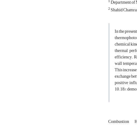
1
Department of Me
2
Shahid Chamran
In the presen
thermophotov
chemical kine
thermal perf
efficiency. R
wall temperat
This increase
exchange betw
positive inf
10.18%, demo
Combustion
H