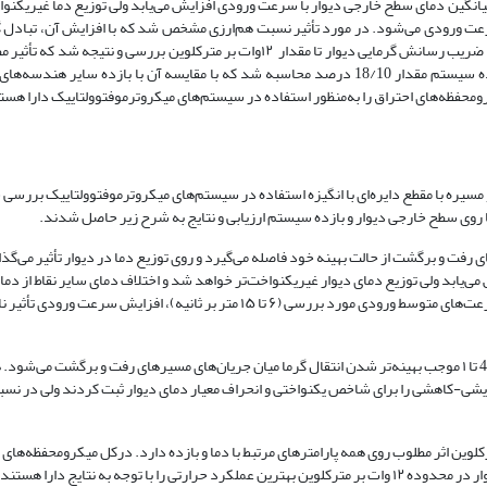
 میانگین دمای سطح خارجی دیوار با سرعت ورودی افزایش می‌یابد ولی توزیع دما غیریکنو
ت ورودی می‌شود. در مورد تأثیر نسبت هم‌ارزی مشخص شد که با افزایش آن، تبادل گ
 ضریب رسانش گرمایی دیوار تا مقدار
۱۲وات بر مترکلوین بررسی و نتیجه شد که تأثیر 
پارامترهای مرتبط با عملکرد گرمایی محفظه احتراق و بازده دارد. بیشترین بازده سیستم مقدار 18/10 درصد محاسبه شد که با مقایسه آن با باز
کرومحفظه‌های احتراق را به‌منظور استفاده در سیستم‌های میکروترموفتوولتاییک دارا 
مسیره با مقطع دایره‌ای با انگیزه استفاده در سیستم‌های میکروترموفتوولتاییک بررسی
 روی سطح خارجی دیوار و بازده سیستم ارزیابی و نتایج به شرح زیر حاصل شدند.
فت و برگشت از حالت بهینه خود فاصله می‌گیرد و روی توزیع دما در دیوار تأثیر می‌گذا
‌یابد ولی توزیع دمای دیوار غیریکنواخت‌تر خواهد شد و اختلاف دمای سایر نقاط از دما
خواهد شد. نتیجه آن کاهش بازده کل سیستم خواهد بود. بنابراین، در محدوده سرعت‌های متوسط ورودی مورد بررسی (۶ تا ۱۵ متر بر ثانیه)، ا
نتایج نشان دادند که در یک سرعت ورودی ثابت، افزایش نسبت هم‌ارزی از مقدار 4/0 تا ۱ موجب بهینه‌تر شدن انتقال گرما میان جریان‌های مسیرهای رفت و بر
فزایشی-کاهشی را برای شاخص یکنواختی و انحراف معیار دمای دیوار ثبت کردند ولی در نسب
ایی دیوار مشخص شد که افزایش آن از مقدار ۱ به ۱۲ وات بر مترکلوین اثر مطلوب روی همه پارامترهای مرتبط با دما و بازده دارد. درکل میکرومحف
سرعت‌های متوسط ورودی پایین، نسبت‌های هم‌ارزی بالا و ضرایب رسانش گرمای دیوار در محدوده ۱۲ وات بر مترکلوین بهترین عملکرد حرارتی را با توجه به 