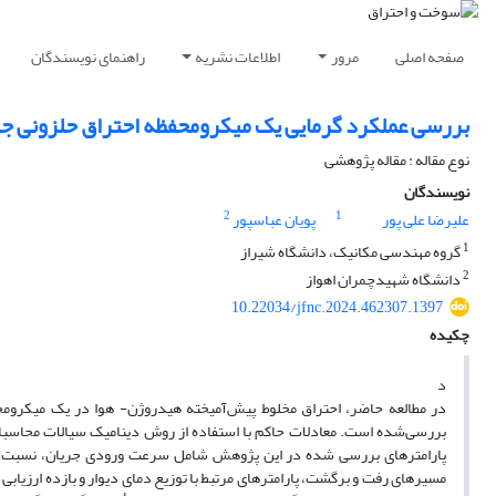
صفحه اصلی
مرور
اطلاعات نشریه
راهنمای نویسندگان
بررسی عملکرد گرمایی یک میکرو‌محفظه احتراق حلزونی ج
نوع مقاله : مقاله پژوهشی
نویسندگان
2
1
علیرضا علی پور
پویان عباسپور
1
گروه مهندسی مکانیک، دانشگاه شیراز
2
دانشگاه شهیدچمران اهواز
10.22034/jfnc.2024.462307.1397
چکیده
د
در مطالعه حاضر، احتراق مخلوط پیش‌آمیخته هیدروژن- هوا در یک میکرومح
بررسی‌شده است. معادلات حاکم با استفاده از روش دینامیک سیالات محاسباتی
پارامتر‌های بررسی شده در این پژوهش شامل سرعت ورودی جریان، نسبت هم‌
مسیرهای رفت و برگشت، پارامتر‌های مرتبط با توزیع دمای دیوار و بازده ارزیا