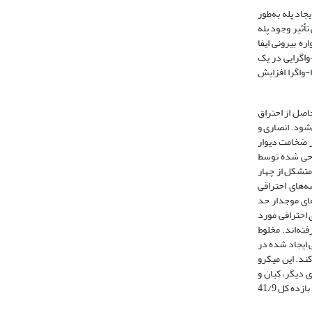
ایجاد پله به‌طور
شود. فرامرزپور و همکاران [11] طی مطالعه‌ای به بررسی تأثیر وجود پله
ه بیرونی ایفا
ن دادند که افزایش زاویه همگرایی-واگرایی در یک
-واگرا افزایش
حاصل از احتراق
شود. انصاری و
ررسی کردند. نتایج ایشان نشان دادند که شعله تحت شرایط خاص در غیاب جسم مانع پایدار نیست. پنگ و همکاران [15] تأثیر ضخامت دیوار
راحی شده توسط
حفظه احتراق متشکل از چهار
] تأثیر دیوارهای موجدار را بر مشخصه‌های احتراقی
ای موجدار حد
 احتراقی مورد
ته‌اند. مخلوط
 و همکاران [18] نشان دادند که ناحیه چرخشی ایجاد شده در
ند. این میکرو
ه‌ای دیگر، کیان و
همکاران [19] تحقیقات عددی بر روی عملکرد یک سیستم میکروترموفتوولتاییک با دیواره متخلخل و جسم مانع انجام دادند. سیستم ایشان موفق به دستیابی به حداکثر بازده کل 41/9