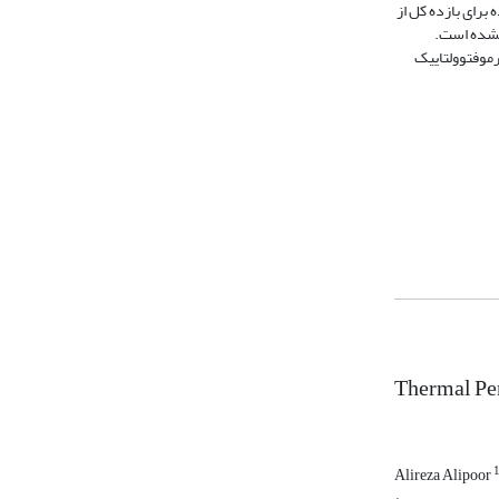
18 درصد حاصل شد. این مقدار حاصل شده برای بازده کل از
ر گرفتن بازده تبدیل ترموفتوولتاییک برابر با ۱۵درصد) گزارش نشده است.
رموفتوولتاییک
Thermal Pe
Alireza Alipoor