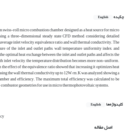
چکیده
English
on swiss-roll micro combustion chamber, designed as a heat source for micro
sing a three-dimensional steady state CFD method, considering detailed
average inlet velocity, equivalence ratio, and wall thermal conductivity. The
e of the inlet and outlet paths, wall temperature uniformity index, and
 the optimal heat exchange between the inlet and outlet paths and affects the
ith inlet velocity, the temperature distribution becomes more non-uniform.
 the effect of the equivalence ratio showed that increasing it optimizes heat
easing the wall thermal conductivity up to 12W/m.K was analyzed, showing a
hamber and efficiency. The maximum total efficiency was calculated to be
 combustor geometries for use in micro thermophotovoltaic systems.
کلیدواژه‌ها
English
ncy
اصل مقاله