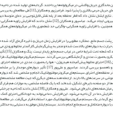
‌تر کردن زمان ماندگاری جریان واکنشی در میکرولوله‌ها پرداختند. گردابه‌های تولید شده در ناحیه 
قابل‌توجهی بر محل شعله تأثیر گذاشتند و محفظه احتراق را قادر ساختند تا دبی‌های جریان جرمی بالاتری را پذیرا 
نتایج ایشان نشان داد که قطر محفظه بعد از پله نقش قابل‌توجهی بر دمای متوسط دیوار
می‌کند. به‌گونه‌ای که ارتفاع کمتر پله در قطر یکسان، دمای بالاتری برای دیواره بیرونی ایجاد می‌کند. عباسپور و همکاران [12] نشا
چنین، با افزایش زاویه همگرایی-واگرایی حد شعله‌وری بالا در میکرولوله‌های همگرا
یه چرخش در پشت جسم مانع، عملکرد مطلوبی را در افزایش زمان جریان و ذخیره گرمای آزاد شده 
ل حرارت به دیواره‌های بالادست شده و منجر به پیش‌گرمایش کارآمدتر مخلوط ورودی می‌
امانی [14] تأثیر ایجاد جسم مانع و بافل را ب
ق میکرو به‌صورت عددی و آزمایشگاهی بررسی کردند. سیستم میکروترموفتوولتاییک ط
ایشان موفق به ثبت توان خروجی ۰۲/۱ وات و بازده ۱۴/۱ درصد شد. زو و همکاران [16] احتراق مخلوط پیش‌آمیخته هیدروژن - هوا را به‌صورت عددی در م
میکروکانال با مقطع دایره‌ای با آرایش جریان‌های مختلف از قبیل جریان همسو و نا‌همسو بررسی کردند. عباسپور و علی‌پور [17
ر محفظه‌های احتراق سیستم‌های میکروترموفتوولتاییک انجام و مشخص شد که دیواره
 خاموشی در سرعت‌های بالا دارند. ازجمله هندسه‌های دیگری که جهت مطالعه مشخصه‌های
‌ها از دو صفحه دایره‌ای تشکیل شده‌اند که با یک فاصله مشخص، به موازات هم قرار گرف
سوخت و هوا از طریق یک ورودی که به صفحه دایره‌ای بالا متصل شده، وارد فضای میان صفحه‌های دایره‌ای می‌شود. علی‌پور
زایش دما در آن ناحیه می‌شود. این افزایش دما می‌تواند به خوداتکایی احتراق کمک ک
رای حالتی شد که به‌عنوان منبع گرما در یک سیستم میکروترموفتوولتاییک مورد استفاده قرار می‌گرفت. در مطالع