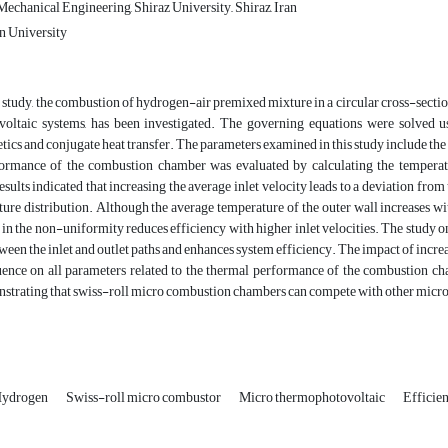
chanical Engineering, Shiraz University,, Shiraz, Iran
 University
t study, the combustion of hydrogen-air premixed mixture in a circular cross-secti
oltaic systems, has been investigated. The governing equations were solved u
tics and conjugate heat transfer. The parameters examined in this study include the 
ormance of the combustion chamber was evaluated by calculating the temperatur
esults indicated that increasing the average inlet velocity leads to a deviation from
ure distribution. Although the average temperature of the outer wall increases w
 in the non-uniformity reduces efficiency with higher inlet velocities. The study on
een the inlet and outlet paths and enhances system efficiency. The impact of incr
luence on all parameters related to the thermal performance of the combustion c
nstrating that swiss-roll micro combustion chambers can compete with other micro
ydrogen
Swiss-roll micro combustor
Micro thermophotovoltaic
Efficie