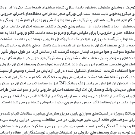
کوچک، روش­های متفاوتی به‌منظور پایدارسازی شعله پیشنهاد شده است. یکی از این روش‌
اق میکرو به‌خوبی ثابت شده است. این ویژگی منجر به طراحی محفظه‌های احتراق حلزونی
زاد گاز‌های احتراقی به‌منظور پیش‌گرمایش مخلوط واکنشی ورودی فراهم شود. ویژگی با
 به‌منظور ایجاد شعله پایدار در مقیاس‌های کوچک باشند. محفظه احتراق حلزونی برای ا
[22] به
ار در مخلوط پیش‌آمیخته پروپان-هوا در یک میکروکانال حلزونی دوبعدی پرداختند. مشاهده
حیه مرکزی محفظه احتراق به محیط اطراف شده و باعث کاهش دمای واکنش و خاموشی شع
وط سوخت و هوا می‌شود. ایشان نتیجه گرفتند که رسانش گرما در طول دیوار تأثیر ز
های رینولدز پایین به‌علت غالب شدن اثر رسانش گرمای طولی در دیواره، کارایی خ
انال حلزونی با پارامتر‌های هندسی مختلف را بررسی کردند. ایشان سه نمونه میکرومحفظه‌ احتراق حلزو
ن-هوا استفاده کردند. شعله‌های تشکیل شده در این آزمایش در گستره وسیعی از نسبت‌
، کندن شعله مشاهده نشد. بنابراین، می‌توان نتیجه گرفت که مزیت دیگر این هندسه‌ه
ان آن افزایش می‌یابد. ژنگ و وانگ [24] نیز
به مطالعه تجربی احتراق در میکر
پرداختند. تفاوت کار ایشان با مرجع [23] در استفاده از سوخت متان بود. در مطالعه‌ای جدیدتر، وانگ و همکاران [25] یک محفظه احتراق حلزونی 
آزمایشگاهی مورد بررسی قرار دادند. در این مطالعه، احتراق در نسبت هم­ارزی­های پایین (کمتر از 3/0) و دبی س
وداتکا به‌ویژه در نسبت‌های هم‌ارزی پایین در پژوهش‌های پیشین، مطالعات انجام شده ر
حتراق سوخت‌های فاقد کربن نظیر هیدروژن در متن مطالعات پیشین در این زمینه تهی م
و تولید آلایندگی کمتر است. همچنین، به‌رغم بررسی عملکرد حرارتی هندسه‌های 
دم توجه به میکرومحفظه‌های حلزونی در تحقیقات پیشین، نویسندگان این مقاله را مجا