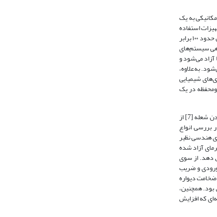
مکانیکی به یک
جهیزات استفاده
می‌شوند. این باتری‌ها دارای چگالی انرژی کم و فاقد قابلیت شارژ سریع هستند. درحالی‌که چگالی انرژی سوخت‌های هیدروکربنی حدود ۲۰ تا ۵۰ برابر و سوخت هیدروژن حدود ۱۰۰ برابر
دهی سیستم‌های
آزاد می‌شود و
شود. به‌علاوه،
ری‌های شیمیایی
[2] توسعه داده شد. هنگامی که میکرومحفظه در یک
بااین‌حال، کوچک شدن ابعاد محفظه احتراق تا مرتبه فاصله (قطر) خاموشی شعله، منجر به بروز پدیده‌های ناپایداری [3،4]، روشنایی – خاموشی [5،6]، و بیرون زدن یا کندن شعله [7] از
ر بررسی انواع
ای هندسی نظیر
رمای آزاد شده
ش دهد. از سوی
[8]، طی مطالعه‌ای ارتباط سرعت جریان ورودی و ضریب
ضخامت دیواره
 بود. همچنین،
‌ای که افزایش