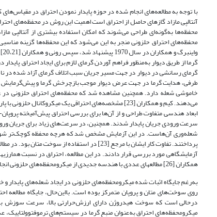
با توجه به مطالعه‌های انجام شده در حوزه پایدار نمودن احتراق در مقیاس‌های 
آنتالپی مازاد گاز‌های حاصل از احتراق است اهمیت این روش در محفظه‌های احتر
محفظه‌ها به‌گونه‌ای طراحی می‌شوند که امکان استفاده بیشتری از آنتالپی ما
محفظه‌های احتراق حلزونی منجر به این می‌شود که این محفظه‌ها گزینه‌ مناسبی
واینبرگ و همکاران در سال 1970 پیشنهاد شد، سپس رونی و همکاران [20،21] محفظه احتراق حلزونی را برای مقیاس میکرو و مزو توسعه دادند. کائو و رونی
گرما از طریق دیوار به‌منظور فراهم آوردن گرمای لازم برای ایجاد احتراق پاید
گرمای رسانشی در دیوار در جهت مسیر جریان سبب اتلاف گرمای آزاد شده در نا
طرفی، هدایت گرما در جهت عرض دیوار موجب بازچرخش گرما و پیش‌گرمایش مخل
خاموشی شعله دارد. همچنین مشاهده شد که محفظه‌های احتراق حلزونی در عدد
می‌دهند. کیم و همکاران [23] مشخصه‌های احتراقی یک میکروک
ابعاد هندسی متفاوت طراحی و از آن‌ها برای بررسی احتراق پیش‌آمیخته پروپا
سرعت ورودی جریان پایدار شدند. همچنین، در سرعت‌های زیاد برای جریان ورودی
شعله‌وری آن‌هاست. در این آزمایش مشخص شد که هرچه محفظه کوچک‌تر شود، راندم
همکاران [26] مطالعه­ای عددی با هندسه جدیدی از میکرومحفظه‌های حلزونی انجام دادند. در این مطالعه تأثیر جنس دیواره روی حدود خاموشی شعله بررسی شده است.
به‌رغم جایگاه اثبات شده میکرومحفظه‌های حلزونی در ایجاد شعله‌های پایدار و خ
روی سوخت‌های متان و پروپان متمرکز بوده است. بااین‌حال، جایگاه مطالعه ا
درحالی است که سوخت هیدروژن دارای ارزش‌حرارتی بالا، سرعت سوزش بالا 
میکرومحفظه‌های احتراق به‌عنوان منبع گرما در سیستم‌های ترموفتوولتاییک، ع