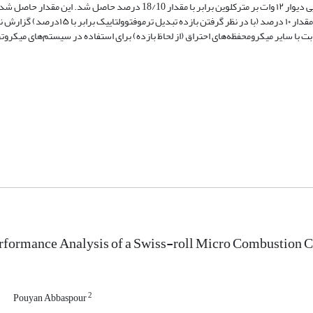
کل سیستم در سرعت ورودی ۶ متر بر ثانیه، نسبت هم‌ارزی ۱ و ضریب رسانش گرمایی دیوار ۱۲ وات بر مترکلوین برابر با مقدار /10
این جهت حائز اهمیت است که در پژوهش‌های مرتبط با این زمینه، بازده کل بیشتر از مقدار ۱۰ درصد (با در نظ
ابت با سایر میکرومحفظه‌های احتراق (از لحاظ بازده) برای استفاده در سیستم‌های میکروت
rformance Analysis of a Swiss-roll Micro Combustion 
1
2
Pouyan Abbaspour