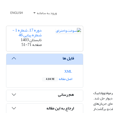
ورود به سامانه
ENGLISH
دوره 17، شماره 1 -
شماره پیاپی 46
تابستان 1403
صفحه
51-71
فایل ها
XML
اصل مقاله
4.04 M
موفتوولتاییک
هم رسانی
 دیوار حل شد.
ای جریان‌های
ارجاع به این مقاله
فت و برگشت از