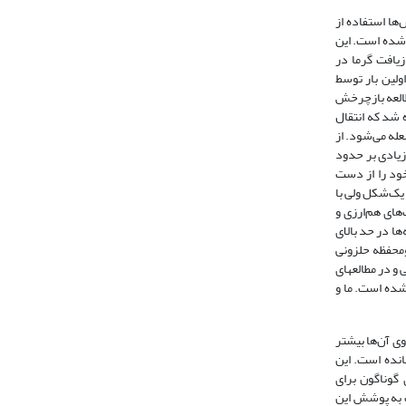
ها استفاده از
 شده است. این
زیافت گرما در
ولین بار توسط
 مطالعه بازچرخش
 شد که انتقال
له می‌شود. از
یادی بر حدود
ود را از دست
نی یک‌شکل ولی با
های هم‌ارزی و
ا در حد بالای
ومحفظه حلزونی
را برای سوخت متان طراحی و در مطالعه­ای
وخت بسیار پایین (کمتر از 029/0 لیتر بر دقیقه) بررسی شده است. ما و
وی آن‌ها بیشتر
انده است. این
گوناگون برای
ب به پوشش این