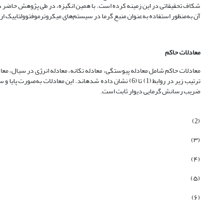
شکاف تحقیقاتی در این زمینه کرده است. با همین انگیزه، در طی پژوهش حاضر 
آن به‌منظور استفاده به‌عنوان منبع گرما در سیستم‌های میکروترموفتوولتاییک ار
معادلات حاکم
معادلات حاکم شامل معادله پیوستگی، معادله تکانه، معادله انرژی در سیال، معادله
ترتیب زیر در روابط (1) تا (6) نشان داده شده­اند. این معا
ضریب رسانش گرمایی دیوار ثابت است.
(2)
(۳)
(۴)
(۵)
(۶)