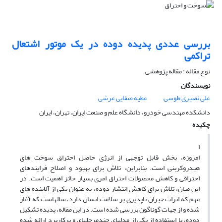
بررسی عددی پدیده دوده در یک موتور اشتعال
تراکمی
نوع مقاله : مقاله پژوهشی
نویسندگان
علی نصیری طوسی
عطیه صفایی عرشی
دانشکده مهندسی خودرو، دانشگاه علم و صنعت ایران، تهران، ایران
چکیده
ا
امروزه، بخش قابل توجهی از انرژی حاصل احتراق سوخت­ های
هیدروکربنی است. بنابراین، تلاش برای بهبود و اصلاح فرایندهای
احتراقی و کاهش محصولات احتراق امری بسیار حائز اهمیت است. در
این میان، تلاش برای کاهش انتشار دوده، به­ عنوان یکی از آلاینده­ های
مهم که اثرات جبران­ ناپذیری بر سلامت انسان دارد، سال­هاست که آغاز
شده و از جهات گوناگون بررسی شده است. در این مقاله، پدیده تشکیل
دوده، با استفاده از یکی از مدل­های چندمرحله­ای و پرکاربرد ارائه ­شده