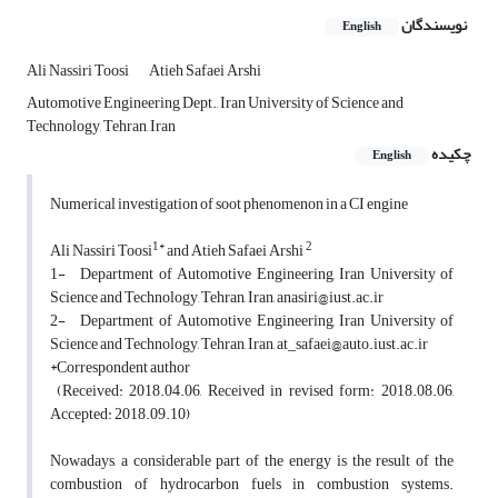
نویسندگان
English
Ali Nassiri Toosi
Atieh Safaei Arshi
Automotive Engineering Dept., Iran University of Science and
Technology, Tehran, Iran
چکیده
English
Numerical investigation of soot phenomenon in a CI engine
1*
2
Ali Nassiri Toosi
and Atieh Safaei Arshi
1- Department of Automotive Engineering, Iran University of
Science and Technology, Tehran, Iran, anasiri@iust.ac.ir
2- Department of Automotive Engineering, Iran University of
Science and Technology, Tehran, Iran, at_safaei@auto.iust.ac.ir
*Correspondent author
(Received: 2018.04.06, Received in revised form: 2018.08.06,
Accepted: 2018.09.10)
Nowadays, a considerable part of the energy is the result of the
combustion of hydrocarbon fuels in combustion systems.