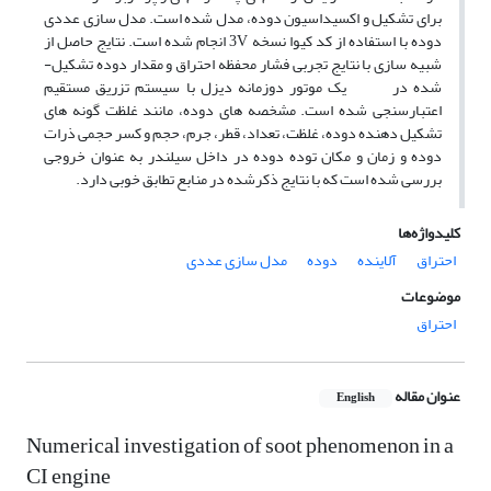
برای تشکیل و اکسیداسیون دوده، مدل شده است. مدل­ سازی عددی
دوده با استفاده از کد کیوا نسخه 3V انجام شده است. نتایج حاصل از
شبیه ­سازی با نتایج تجربی فشار محفظه احتراق و مقدار دوده تشکیل­
شده در یک موتور دوزمانه دیزل با سیستم تزریق مستقیم
اعتبارسنجی شده است. مشخصه­ های دوده، مانند غلظت گونه­ های
تشکیل­ دهنده دوده، غلظت، تعداد، قطر، جرم، حجم و کسر حجمی ذرات
دوده و زمان و مکان توده دوده در داخل سیلندر به ­عنوان خروجی
بررسی شده است که با نتایج ذکرشده در منابع تطابق خوبی دارد.
کلیدواژه‌ها
احتراق
آلاینده
دوده
مدل سازی عددی
موضوعات
احتراق
عنوان مقاله
English
Numerical investigation of soot phenomenon in a
CI engine