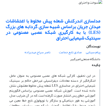
مدلسازی اندرکنش شعله پیش مخلوط با اغتشاشات
میدان جریان براساس شبیه سازی گردابه های بزرگ
(LES) با به کارگیری شبکه عصبی مصنوعی در
سینتیک شیمیایی احتراق
نویسندگان
پیام سینایی
صادق تابع جماعت
ناصر سراج مهدیزاده
دانشگاه صنعتی امیرکبیر
چکیده
در این تحقیق، کارآیی شبکه های عصبی مصنوعی به عنوان عامل
انتگرالگیر از دسته معادلات دیفرانسیلی غیرخطی حاکم بر سینتیک
شیمیایی احتراق در مدلسازی LES شعله پیش مخلوط مغشوش نشان
داده شده است. آموزش شبکه عصبی مصنوعی براساس الگوریتم
آموزشی خطای پس انتشار صورت گرفته است که در آن ضرایب مدل
آموزشی به طور دینامیکی و سازگار با توپولوژی تابع خطا معین می
شوند. جدول بانک اطلاعاتی آموزش شبکه عصبی براساس مطالعات