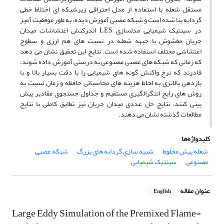
مستقل شعله با استفاده از مدل احتراقی زیرشبکه ای اختلاط خطی
گردابه بنا شده است و شبکه عصبی آموزش دیده، به طور موفقیت آمیز
در سینتیک شیمیایی مدلسازی LES اندرکنش اغتشاشات میدان
جریان مغشوش با جبهه شعله در نسبت های هم ارزی و سطوح
اغتشاشی مختلف استفاده شده است. نتایج این تحقیق نشان می دهد
که زمانی که شبکه های عصبی مصنوعی به درستی آموزش داده شوند،
قادرند که نرخ واکنش گونه های شیمیایی را با دقت بسیار بالا و با
بازدهی بالاتری به لحاظ هزینه های محاسباتی حافظه و زمان نسبت به
روش های رایج انتگرالگیری مستقیم و جداول جستجوی مقادیر پیش
بینی کنند. نتایج حل عددی میدان جریان نیز تطابق کاملی با نتایج
مطالعات گذشته نشان می دهند.
کلیدواژه‌ها
شعله پیش مخلوط
شبیه سازی گردابه های بزرگ
شبکه عصبی
مصنوعی
سینتیک شیمیایی
عنوان مقاله
English
Large Eddy Simulation of the Premixed Flame-