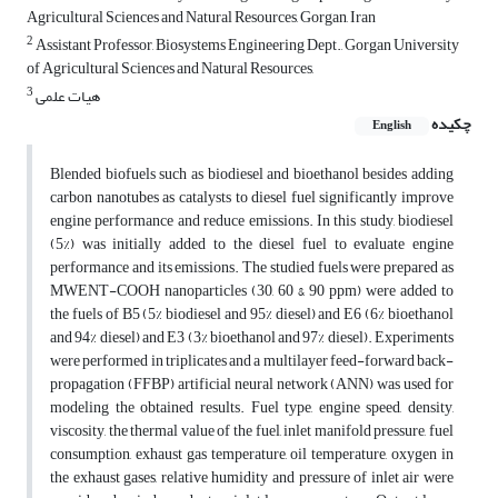
Agricultural Sciences and Natural Resources, Gorgan, Iran
2
Assistant Professor, Biosystems Engineering Dept., Gorgan University
of Agricultural Sciences and Natural Resources,
3
هیات علمی
چکیده
English
Blended biofuels such as biodiesel and bioethanol besides adding
carbon nanotubes as catalysts to diesel fuel significantly improve
engine performance and reduce emissions. In this study, biodiesel
(5%) was initially added to the diesel fuel to evaluate engine
performance and its emissions. The studied fuels were prepared as
MWENT-COOH nanoparticles (30, 60 & 90 ppm) were added to
the fuels of B5 (5% biodiesel and 95% diesel) and E6 (6% bioethanol
and 94% diesel) and E3 (3% bioethanol and 97% diesel). Experiments
were performed in triplicates and a multilayer feed-forward back-
propagation (FFBP) artificial neural network (ANN) was used for
modeling the obtained results. Fuel type, engine speed, density,
viscosity, the thermal value of the fuel, inlet manifold pressure, fuel
consumption, exhaust gas temperature, oil temperature, oxygen in
the exhaust gases, relative humidity and pressure of inlet air were