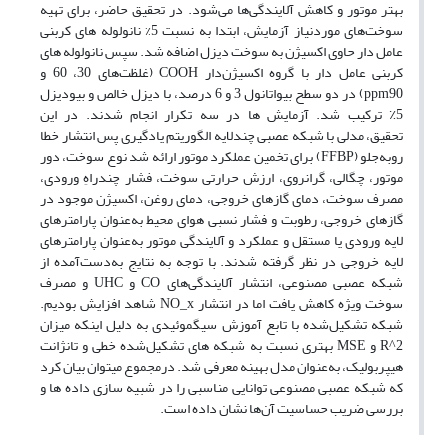
بهتر موتور و کاهش آلایندگی‌ها می‌شود. در تحقیق حاضر، برای تهیه
سوخت‌های موردنیاز آزمایش، ابتدا به نسبت 5% نانولوله ­های کربنی
عامل ­دار حاوی اکسیژن به سوخت دیزل اضافه شد. سپس نانولوله‏ های
کربنی عامل دار با گروه اکسیژن‌دار COOH (غلظت‌های 30، 60 و
ppm90) در دو سطح بیواتانول 3 و 6 درصد، با دیزل خالص و بیودیزل
5٪ ترکیب شد. آزمایش‏ ها در سه تکرار انجام شدند. در این
تحقیق، مدلی با شبکه عصبی چندلایه الگوریتم یادگیری پس­ انتشار خطا
روبه‌جلو (FFBP) برای تخمین عملکرد موتور ارائه شد نوع سوخت، دور
موتور، چگالی، گرانروی، ارزش حرارتی سوخت، فشار چندراهِ ورودی،
مصرف سوخت، دمای گازهای خروجی، دمای روغن، اکسیژن موجود در
گازهای خروجی، رطوبت و فشار نسبی هوای محیط به‌عنوان پارامترهای
لایه ورودی یا مستقل و عملکرد و آلایندگی موتور به‌عنوان پارامترهای
لایه خروجی در نظر گرفته شدند. با توجه به نتایج به‌دست‌آمده از
شبکه عصبی مصنوعی، انتشار آلایندگی‌های CO و UHC و مصرف
سوخت ویژه کاهش یافت اما در انتشار NO_x شاهد افزایش بودیم.
شبکه تشکیل‌شده با تابع آموزش سیگموئیدی به دلیل اینکه میزان
R^2 و MSE بهتری نسبت به شبکه ‏های تشکیل‌شده خطی و تانژانت
هیپربولیک، به‌عنوان مدل بهینه معرفی شد. درمجموع می‏توان بیان کرد
که شبکه‏ عصبی مصنوعی توانایی مناسبی را در شبیه ‏سازی داده‏ ها و
بررسی ضریب حساسیت آن‌ها نشان داده است.