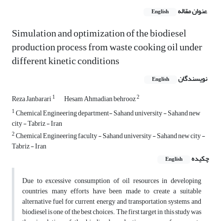
عنوان مقاله
English
Simulation and optimization of the biodiesel
production process from waste cooking oil under
different kinetic conditions
نویسندگان
English
1
2
Reza Janbarari
Hesam Ahmadian behrooz
1
Chemical Engineering department- Sahand university - Sahand new
city - Tabriz - Iran
2
Chemical Engineering faculty - Sahand university - Sahand new city -
Tabriz - Iran
چکیده
English
Due to excessive consumption of oil resources in developing
countries, many efforts have been made to create a suitable
alternative fuel for current energy and transportation systems, and
biodiesel is one of the best choices. The first target in this study was