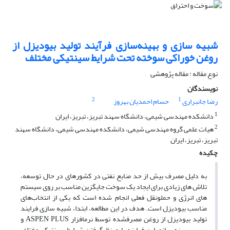
شبیه سازی و بهینه‌سازی فرآیند تولید بیودیزل از
روغن خوراکی سوخته تحت شرایط سینتیکی مختلف
نوع مقاله : مقاله پژوهشی
نویسندگان
2
1
رضا جانبراری
حسام احمدیان بهروز
1
دانشکده مهندسی شیمی، دانشگاه سهند تبریز، تبریز، ایران
2
هیات علمی گروه مهندسی شیمی، دانشکده مهندسی شیمی، دانشگاه سهند
تبریز، تبریز، ایران
چکیده
به­ دلیل مصرف بیش از حد منابع نفتی در کشور­های در حال توسعه،
تلاش های زیادی برای ایجاد یک سوخت جایگزین مناسب بر روی سیستم
های انرژی و حمل­ونقل فعلی انجام شده است که یکی از انتخاب‌های
مناسب بیودیزل است. هدف در این مطالعه، ابتدا، شبیه­ سازی فرایند
تولید بیودیزل از روغن مصرف­شده توسط نرم­افزار ASPEN PLUS و
سپس بهینه­ سازی این فرایند با درنظرگرفتن شرایط سینتیکی مختلف