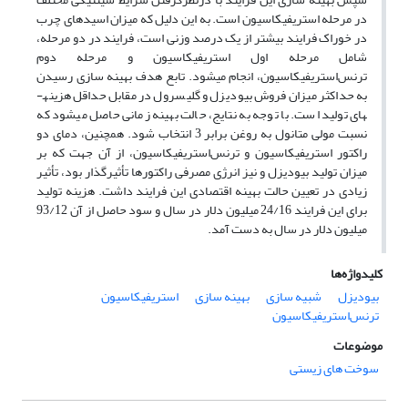
در مرحله استریفیکاسیون است. به این دلیل که میزان اسیدهای چرب
در خوراک فرایند بیشتر از یک درصد وزنی است، فرایند در دو مرحله،
شامل مرحله اول استریفیکاسیون و مرحله دوم
ترنس‌استریفیکاسیون، انجام می­شود. تابع هدف بهینه ­سازی رسیدن
به حداکثر میزان فروش بیودیزل و گلیسرول در مقابل حداقل هزینه­
های تولید است. با توجه به نتایج، حالت بهینه زمانی حاصل می­شود که
نسبت مولی متانول به روغن برابر 3 انتخاب شود. همچنین، دمای دو
راکتور استریفیکاسیون و ترنس‌استریفیکاسیون، از آن جهت که بر
میزان تولید بیودیزل و نیز انرژی مصرفی راکتورها تأثیرگذار بود، تأثیر
زیادی در تعیین حالت بهینه اقتصادی این فرایند داشت. هزینه تولید
برای این فرایند 24/16 میلیون دلار در سال و سود حاصل از آن 93/12
میلیون دلار در سال به­ دست آمد.
کلیدواژه‌ها
بیودیزل
شبیه سازی
بهینه سازی
استریفیکاسیون
ترنس‌استریفیکاسیون
موضوعات
سوخت های زیستی