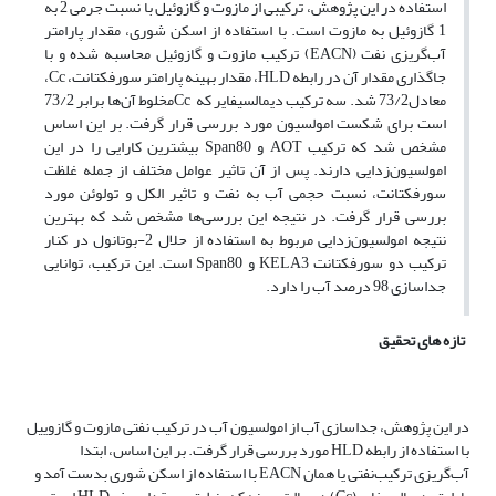
استفاده در این پژوهش، ترکیبی از مازوت و گازوئیل با نسبت جرمی 2 به
1 گازوئیل به مازوت است. با استفاده از اسکن شوری، مقدار پارامتر
آب‌گریزی نفت (EACN) ترکیب مازوت و گازوئیل محاسبه شده و با
جاگذاری مقدار آن در رابطه HLD، مقدار بهینه پارامتر سورفکتانت، Cc،
معادل73/2 شد. سه ترکیب دیمالسیفایر که Ccمخلوط آن‌ها برابر 73/2
است برای شکست امولسیون مورد بررسی قرار گرفت. بر این‌ اساس
مشخص شد که ترکیب AOT و Span80 بیشترین کارایی را در این
امولسیون‌زدایی دارند. پس از آن تاثیر عوامل مختلف از جمله غلظت
سورفکتانت، نسبت حجمی آب به نفت و تاثیر الکل و تولوئن مورد
بررسی قرار گرفت. در نتیجه این بررسی‌ها مشخص شد که بهترین
نتیجه امولسیون‌زدایی مربوط به استفاده از حلال 2-بوتانول در کنار
ترکیب دو سورفکتانت KELA3 و Span80 است. این ترکیب، توانایی
جداسازی 98 درصد آب را دارد.
تازه های تحقیق
در این پژوهش، جداسازی آب از امولسیون آب در ترکیب نفتی مازوت و گازوییل
با استفاده از رابطه HLD مورد بررسی قرار گرفت. بر این اساس، ابتدا
آب‌گریزی ترکیب‌نفتی یا همان EACN با استفاده از اسکن شوری بدست آمد و