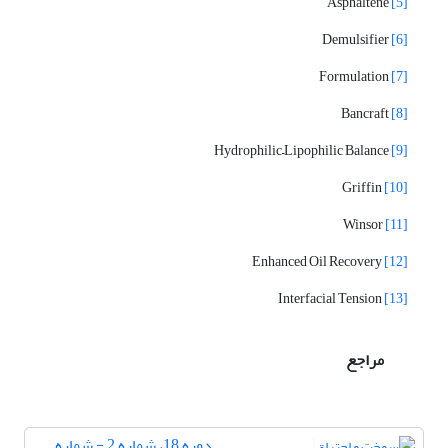
Asphaltene
[5]
Demulsifier
[6]
Formulation
[7]
Bancraft
[8]
Hydrophilic–Lipophilic Balance
[9]
Griffin
[10]
Winsor
[11]
Enhanced Oil Recovery
[12]
Interfacial Tension
[13]
مراجع
دوره 18، شماره 2 - شماره