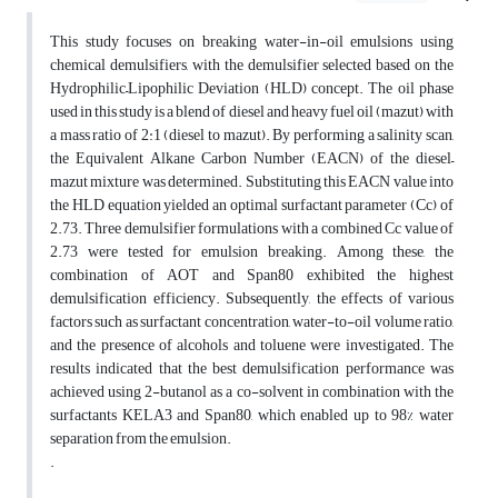
This study focuses on breaking water-in-oil emulsions using
chemical demulsifiers, with the demulsifier selected based on the
Hydrophilic–Lipophilic Deviation (HLD) concept. The oil phase
used in this study is a blend of diesel and heavy fuel oil (mazut) with
a mass ratio of 2:1 (diesel to mazut). By performing a salinity scan,
the Equivalent Alkane Carbon Number (EACN) of the diesel–
mazut mixture was determined. Substituting this EACN value into
the HLD equation yielded an optimal surfactant parameter (Cc) of
2.73. Three demulsifier formulations with a combined Cc value of
2.73 were tested for emulsion breaking. Among these, the
combination of AOT and Span80 exhibited the highest
demulsification efficiency. Subsequently, the effects of various
factors such as surfactant concentration, water-to-oil volume ratio,
and the presence of alcohols and toluene were investigated. The
results indicated that the best demulsification performance was
achieved using 2-butanol as a co-solvent in combination with the
surfactants KELA3 and Span80, which enabled up to 98% water
separation from the emulsion.
.