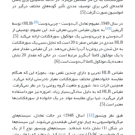
قاعده‌ای کمی برای توصیف عددی تأثیر گونه‌های مختلف درگیر در
امولسیون صورت گرفت [5].
[9]
در سال 1949، مفهوم تعادل آب‌دوست - چربی‌دوست
(HLB) توسط
[10]
گریفین
به عنوان مقیاس تجربی معرفی شد. این مفهوم، توصیفی از
آب‌دوستی و چربی‌دوستی یک مولکول سورفکتانت ارائه می‌کند [5].
HLB عددی در مقیاس صفر تا 20 است که تمایل نسبی یک سورفکتانت
به حل شدن در روغن یا آب را نشان می‌دهد. در آن مقیاس، مقدار صفر
با یک مولکول کاملاً آب‌گریز مرتبط است، در حالی که مقدار 20 نشان
دهنده یک مولکول کاملا آب‌دوست است [6].
مقیاس HLB تجربی و دارای چندین نقص بود، به‌ویژه این که هنگام
مقایسه خانواده‌های مختلف سورفکتانت معیار نادرستی ارائه می‌کرد.
همچنین اثرات دما، شوری و ماهیت گروه روغنی را در نظر نمی‌گرفت.
مقیاس HLB که به دلیل سادگی بسیار زیاد، امروزه نیز مورداستفاده
قرار می‌گیرد، تنها برای مقایسه مواد در یک خانواده از سورفکتانت‌ها
معتبر است [5].
طبق نظر وینسور
[11]
(سال 1948) در حالت تعادل، سیستم‌های
میکروامولسیونی به چهار نوع اصلی طبقه‌بندی می‌شوند. این سیستم‌ها
در شکل (1) نشان داده شده‌اند. سیستم‌های وینسور نوع I از یک
میکروامولسیون O/W (روغن در آب) تشکیل شده‌اند که با فاز روغن