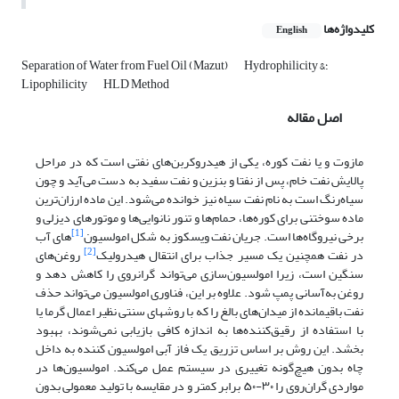
کلیدواژه‌ها
English
Hydrophilicity &؛
Separation of Water from Fuel Oil (Mazut)
Lipophilicity
HLD Method
اصل مقاله
مازوت و یا نفت کوره، یکی از هیدروکربن‌های نفتی است که در مراحل
پالایش نفت خام، پس از نفتا و بنزین و نفت سفید به دست می‌آید و چون
سیاه‌رنگ است به نام نفت سیاه نیز خوانده می‌شود. این ماده ارزان‌ترین
ماده سوختنی برای کوره‌ها، حمام‌ها و تنور نانوایی‌ها و موتورهای دیزلی و
[1]
برخی نیروگاه‌ها است. جریان نفت ویسکوز به شکل امولسیون
‌های آب
[2]
در نفت همچنین یک مسیر جذاب برای انتقال هیدرولیک
روغن‌های
سنگین است، زیرا امولسیون‌سازی می‌تواند گرانروی را کاهش دهد و
روغن به‌آسانی پمپ ­شود. علاوه بر این، فناوری امولسیون می‌تواند حذف
نفت باقیمانده از میدان‌های بالغ را که با روش­های سنتی نظیر اعمال گرما یا
با استفاده از رقیق‌کننده‌ها به اندازه کافی بازیابی نمی‌شوند، بهبود
بخشد. این روش بر اساس تزریق یک فاز آبی امولسیون کننده به داخل
چاه بدون هیچ‌گونه تغییری در سیستم عمل می‌کند. امولسیون‌ها در
مواردی گران‌روی را ۳۰-۵۰ برابر کمتر و در مقایسه با تولید معمولی بدون