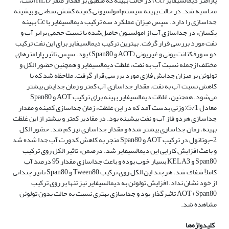
پارامتر دیمالسیفایر (Cc) در حالت بهینه که منطبق بر مقدار صفر HLD است،
محاسبه شد. در حالت بهینه سیستم امولسیونی کمینه کشش سطحی و بیشینه
جداسازی را دارد. سپس میزان عملکرد سه ترکیب دیمالسیفایر با Cc بهینه
یکسان، در جداسازی آب از امولسیون حاصل‌شده با نسبت حجمی برابر آب و
نفت مورد بررسی قرار گرفت. بهترین ترکیب دیمالسیفایر برای این نفت ترکیب
دو سورفکتانت یونی و غیریونی (AOT و Span80) بود. سپس تاثیر پارامترهای
مختلف ازجمله نسبت آب به نفت، غلظت دیمالسیفایر و همچنین حضور الکل و
تولوئن بر میزان جدایش فازی مورد بررسی قرار گرفت. ملاحظه شد که با
کاهش نسبت آب به نفت، مقدار جداسازی آب کمتر و زمان جدایش بیشتر
می‌شود. همچنین، غلظت دیمالسیفایر بهینه برای ترکیب AOT و Span80
معادل 5/1% وزنی بدست آمد که در این غلظت، زمان جداسازی کمینه و مقدار
جداسازی هردو فاز آب و نفت بیشینه بود. در مقادیر کمتر و بیشتر از این غلظت
بهینه، زمان جداسازی بیشتر شده و مقدار جداسازی نیز کم شد. حضور الکل
2-بوتانول در ترکیب AOT و Span80 منجر به کاهش کدورت آب جدا شده شد
و باعث افزایش کارایی این دیمالسیفایر شد. درضمن، تاثیر الکل روی ترکیب
Span80 و KELA3 بسیار خوب بوده و باعث جداسازی مقدار 95 درصد آب
کاملاً شفاف شد، هرچند این الکل روی ترکیب Tween80 و Span80 تاثیر چندانی
از خود نشان نداد. افزایش تولوئن به دیمالسیفایر نیز تنها بر روی ترکیب
AOT+Span80 تاثیرگذار بود و جداسازی بهتری نسبت به حالت بدون تولوئن
مشاهده شد.
کلیدواژه‌ها