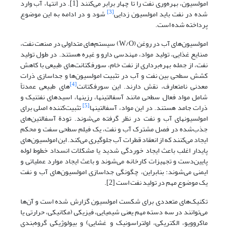
امولسیون، بهره‌وری نفت را تا چهار برابر می‌کنند [1]. در انتها، آب وارد
[3]
شده در نفت باید امولسیون زدایی
شود و در ادامه به این موضوع
پرداخته ‌شده ‌است.
امولسیون‌های آب در روغن (W/O) سیستم‌های متداولی در صنعت نفت،
صنایع غذایی، تولید مواد، مهندسی دارو و غیره هستند. در طول تولید
نفت، از جمله بهره‌برداری از نفت خام، سورفکتانت‌های طبیعی با کاهش
کشش سطحی بین نفت و آب در تثبیت امولسیون‌ها و جداسازی ذرات
[4]
معدنی نامتعارف، نقش دارند. این سورفکتانت
­های طبیعی عمدتاً
شامل مواد فعال سطحی مانند آسفالتین­ها، رزین­ها، اسید­های نفتنیک و
[5]
ذرات جامد هستند. در این مواد، آسفالتین­ها
تثبیت‌کننده اصلی برای
امولسیون­های آب و نفت در نظر گرفته می‌شوند. تودة آسفالتین‌های
جذب‌شده در فصل مشترک آب و نفت، یک فیلم سطحی سفت و محکم
ایجاد می‌کنند که از انعقاد قطرات آب جلوگیری می‌کند. این امولسیون‌های
پایدار اغلب باعث ایجاد خوردگی شدید یا مشکلات انسداد خطوط لوله
پایین‌دست و تجهیزات کارخانه می‌شوند و باعث ایجاد موارد عملیاتی و
ایمنی می‌شوند؛ بنابراین، چگونگی جداسازی امولسیون‌های آب و نفت
یک موضوع مهم در تولید نفت است [2].
تکنیک‌های متعددی برای شکست امولسیون گزارش شده است و آن‌ها
می‌توانند در سه دسته مهم یعنی شیمیایی، فیزیکی (مکانیکی، حرارتی یا
ماکروویو، الکتریکی، اولتراسونیک و غشایی) و بیولوژیکی گروه‌بندی