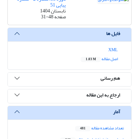
پیاپی 51
تابستان 1404
صفحه
31-48
فایل ها
XML
اصل مقاله
1.03 M
هم رسانی
ارجاع به این مقاله
آمار
تعداد مشاهده مقاله
481