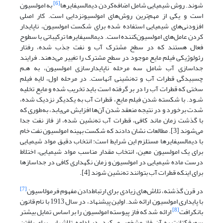
[6]
شوند. روش شیمیایی شامل اضافه‌کردن دیمالسیفایر­ها
به امولسیون
است و یکی از مهم‌ترین روش‌های امولسیون­زدایی است. کار اصلی
افزودنی‌های شیمیایی استفاده شده برای شکست امولسیون، ناپایدار
کردن عامل‌های امولسیون‌کننده است. دیمالسیفایرها ترکیباتی با سطوح
فعال هستند که در سطح مشترک آب و نفت جذب شده، رفتار
رئولوژیکی فیلم مایع موجود در سطح مشترک را تغییر می‌دهند. فرایند
جداسازی آب شامل سه مرحله ناپایدارسازی امولسیون، به هـم
چسبیدگی قطرات آب و ته‌نشینی آنهاست. در مرحله اول، لایه فیلم
سختی که قطرات آب را در بر گرفته است باید تخریب شده و مایع تخلیه
شـود. با شکسته شدن فیلم مایع، قطرات آب به یکدیگر نزدیک شده،
شدت برخورد و در نتیجه منعقد شدن آن‌ها افزایش می‌یابد، به‌طوری که
با گذشت زمان ماند کافی، قطرات آب ته‌نشین شده، از فاز نفت جدا
می‌شوند [3]. مطالعات نشان دادند که شکست بهینه امولسیون نفت خام
با دیمالسیفایر­ها مستلزم این شرایط است: انتخاب دقیق مواد شیمیایی
برای یک امولسیون معین، انتخاب مقدار مناسب مواد شیمیایی، اختلاط
درست ماده شیمیایی در امولسیون و زمان نگهداری کافی در جداسازها
برای اینکه قطرات آب بتوانند ته‌نشین شوند [4].
[7]
در قرن گذشته، تلاش‌های زیادی برای ارتباط‌دادن مفهوم فرمولاسیون
با پایداری امولسیون ارائه شد. اولین پیشنهاد، در سال 1913 با نام قانون
[8]
بانکرافت
ارائه شد که فاز پیوسته امولسیون را بر اساس تمایل بیشتر
سورفکتانت به آن فاز مشخص می‌کرد. در ادامه تلاشهایی برای یافتن