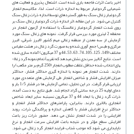
اخیر باعث اثرات فاجعه ­باری شده است. اشتعال ­پذیری و فعالیت­ های
شیمیایی گردوغبار مربوط به اندازه ذرات است. لذا، مکانیسم انفجار
گردوغبار زغال ­سنگ به ­طور گسترده­ای توسط اندازه ذرات زغال­ سنگ
کنترل می ­شود. در این مقاله، اثر اندازه ذرات گردوغبار زغال­ سنگ بر
روی شدت انفجار گردوغبار زغال­سنگ با استفاده از آزمون انفجار در
محفظه 2 لیتری مورد بررسی قرار گرفت. نمونه­ های زغال­ سنگ مورد
آزمایش از سه معدن از منطقه زغالی مهم کشور (البرز شرقی، البرز
مرکزی و طبس) جمع­ آوری شده و به­ صورت گرد زغال در هشت مقیاس
مختلف (149، 125، 105، 74، 63، 53، 44 و 37 میکرون) آماده­ سازی شده
است. نتایج آنالیز سرندی نشان می­دهد که تقریباً تمام نمونه گرد زغال­
های انتخاب­ شده حداقل غلظت مطلوب انفجار (250 گرم بر متر مکعب) را
دارند. شدت انفجار هر نمونه با اندازه­ گیری حداکثر فشار، حداکثر
میزان افزایش فشار و شاخص انفجار طی آزمایش­ های متعددی مورد
ارزیابی قرار گرفت. در این تحلیل، تمامی آزمایش­ ها در فشار 1/5 بار و
دمای اولیه 25 درجه سانتی­ گراد انجام شد. طبق نتایج به­ دست ­آمده،
ذرات گرد زغال با ابعاد 44 و 37 میکرون نسبت­به سایر ابعاد شاخص
انفجاری بالاتری دارند. بنابراین، پارامترهای حداکثر فشار انفجار و
حداکثر نرخ افزایش فشار با کاهش اندازه و پراکندگی ذرات، روند
افزایشی را در شدت انفجار نشان می­ دهد. حضور ذرات ریز باعث
افزایش سطح مؤثر و در نتیجه باعث افزایش سرعت انفجار و نرخ
ناپایداری می ­شود که موجب شتاب فرایند انفجار گرد زغال می ­شود.