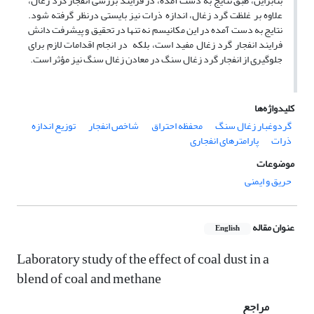
بنابراین، طبق نتایج به ­دست ­آمده، در فرایند بررسی انفجار گرد زغال،
علاوه ­بر غلظت گرد زغال، اندازه ذرات نیز بایستی درنظر گرفته شود.
نتایج به­ دست ­آمده در این مکانیسم نه­ تنها در تحقیق و پیشرفت دانش
فرایند انفجار گرد زغال مفید است، بلکه در انجام اقدامات لازم برای
جلوگیری از انفجار گرد زغال­ سنگ در معادن زغال­ سنگ نیز مؤثر است.
کلیدواژه‌ها
گردوغبار زغال سنگ
محفظه احتراق
شاخص انفجار
توزیع اندازه
ذرات
پارامترهای انفجاری
موضوعات
حریق و ایمنی
عنوان مقاله
English
Laboratory study of the effect of coal dust in a
blend of coal and methane
مراجع