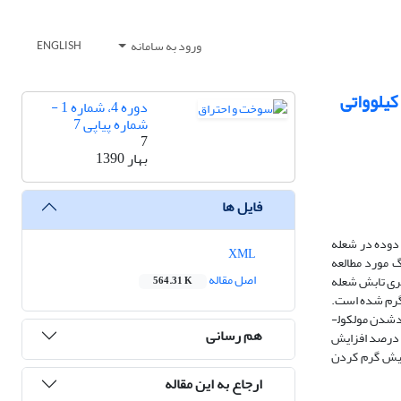
ورود به سامانه
ENGLISH
دوره 4، شماره 1 -
شماره پیاپی 7
7
بهار 1390
فایل ها
 دوده در شعله
XML
گ مورد مطالعه
اصل مقاله
دازه ­گیری تابش شعله
564.31 K
ای احتراقی از دستگاه Testo350XL استفاده شده است. برای انجام مطالعات، سوخت گاز ورودی تا دمای 300˚C پیش­ گرم شده است.
نتایج نشان می­ دهد افزایش دمای سوخت ورودی تا دمای حدود 240˚C تاثیر چشمگیری بر درخشندگی ندارد، اما در دماهای بالای 240˚C، به علت افزایش تجزیه گاز و آزادشدن مولکو­­ل­
هم رسانی
ای کربن، درخشندگی شعله به ­شدت افزایش می­ یابد. نتایج اندازه­ گیری نشان می ­دهد با افزایش دمای سوخت ورودی از 240˚C تا 300˚C شدت تابش درخشندگی 60 درصد افزایش
ایج دیگر محققان در پیش ­گرم کردن
ارجاع به این مقاله