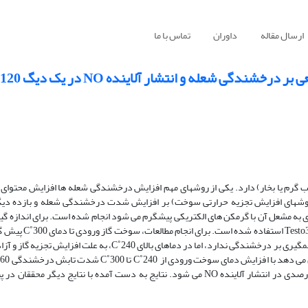
ارسال مقاله
داوران
تماس با ما
عله و انتشار آلاینده NO در یک دیگ 120 کیلوواتی
 گرم یا بخار) دارد. یکی از روش­های مهم افزایش درخشندگی شعله ­ها افزایش محتوای
ز روش­های افزایش تجزیه حرارتی سوخت) بر افزایش شدت درخشندگی شعله و بازده دی
العات روی یک دیگ 120 کیلوواتی که گاز ورودی به مشعل آن با گرمکن­ های الکتریکی پیش­گرم می­ شود انجام شده است. برای ان
از دستگاه پیرانومتر و برای اندازه­ گیری دما و گازه
ه
می­ یابد که این موجب کاهش 10 درصدی در دمای بیشینه شعله و کاهش 7 درصدی در انتشار آلاینده NO می ­شود. نتایج به ­دست ­آمده با نت