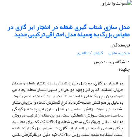
مدل سازی شتاب گیری شعله در انفجار ابر گازی در
مقیاس بزرگ به وسیله مدل احتراقی ترکیبی جدید
نویسندگان
مهدی تیماجی
کیومرث مظاهری
دانشگاه تربیت مدرس
چکیده
در انفجار ابر گازی، به دلیل همراه شدن پدیده انتشار شعله و میدان
جریان آشفته، که بر اثر وجود موانعی در مسیر انتشار شعله ایجاد می
شود، چین و چروک هایی با ابعاد مختلف در جبهه شعله ایجاد می شود.
به دلیل بر هم کنش شعله-گردابه، نرخ گسترش شعله و افزایش فشار
تشدید می شود. چالش اساسی در مدل سازی این پدیده چگونگی
محاسبه سرعت سوزش آَشفتگی است. در این مقاله از ترکیب دو روش
معادله انتقال چروکیدگی سطحی شعله و SCOPE3، که برای محاسبه
چگالی سطحی شعله در انفجار ابر گازی در مقیاس بزرگ ارائه شده
است، استفاده شده است. روش SCOPE3به دلیل درنظرگرفتن نقش