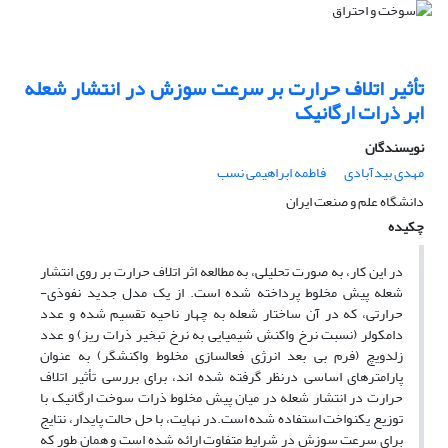
تأثیر اتلاف حرارت بر سرعت سوزش در انتشار شعله
ابر ذرات ارگانیک
نویسندگان
مهدی بیدآبادی
فاطمه ابراهیمی نسب
دانشگاه علم و صنعت ایران
چکیده
در این کار، به صورت تحلیلی، به مطالعه اثر اتلاف حرارت بر روی انتشار
شعله پیش مخلوط پرداخته شده است. از یک مدل جدید نفوذی-
حرارتی، که در آن ساختار شعله به چهار ناحیه تقسیم شده و عدد
دامکولر (نسبت نرخ واکنش شیمیایی به نرخ تبخیر ذرات ریز) و عدد
زلدویچ (فرم بی بعد انرژی فعالسازی مخلوط واکنشگر) به عنوان
پارامترهای اساسی درنظر گرفته شده اند، برای بررسی تأثیر اتلاف
حرارت در انتشار شعله در میان پیش مخلوط ذرات سوخت ارگانیک با
توزیع یکنواخت استفاده شده است.در نهایت، با حل حالت پایدار، نتایج
برای سرعت سوزش در شرایط متفاوت ارائه شده است و همان طور که