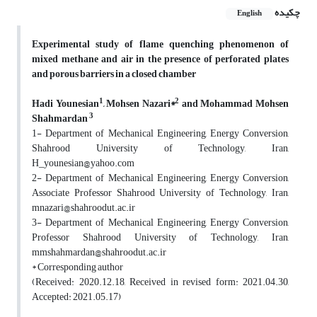
چکیده
English
Experimental study of flame quenching phenomenon of
mixed methane and air in the presence of perforated plates
and porous barriers in a closed chamber
1
2
Hadi Younesian
, Mohsen Nazari*
and Mohammad Mohsen
3
Shahmardan
1- Department of Mechanical Engineering, Energy Conversion,
Shahrood University of Technology, Iran,
H_younesian@yahoo.com
2- Department of Mechanical Engineering, Energy Conversion,
Associate Professor Shahrood University of Technology, Iran,
mnazari@shahroodut.ac.ir
3- Department of Mechanical Engineering, Energy Conversion,
Professor Shahrood University of Technology, Iran,
mmshahmardan@shahroodut.ac.ir
* Corresponding author
(Received: 2020.12.18, Received in revised form: 2021.04.30,
Accepted: 2021.05.17)