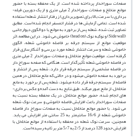
صفحات سوراخ­دار پرداخته شده است. از یک محفظه بسته با حضور
موانع متخلخ و صفحات سوراخ­دار 2 میلی­ متری و از یک دوربین فیلم­
برداری با سرعت بالا برای تصویربرداری از رفتار انتشار شعله استفاده
شده است. تمامی آزمایش­ ها در فشار اتمسفر انجام شده است. مطابق
تصاویر ثبت ­شده، شعله پس از برخورد به موانع با دو الگوی دیوارجانبی
(Side wall) و نوک­به­ نوک (head on) خاموش می ­شود. در این مطالعه، اثر
موقعیت موانع از سیستم جرقه بر فاصله خاموشی شعله، الگوی
خاموشی شعله و سرعت انتشار شعله مورد بررسی و آشکارسازی قرار
گرفته است. موقعیت موانع متخلخل و صفحات سوراخ­دار 2 میلی­ متری
در فاصله خاموشی شعله تأثیرگذار است. هنگامی که صفحه سوراخ ­دار
در فاصله مشخصی از سیستم جرقه قرار دارد، شعله پس از انتشار و
برخورد به صفحه خاموش می­شود و در حالتی که مانع متخلخل در همین
فاصله از سیستم جرقه قرار داده می­شود، شعله پس از برخورد به مانع
متخلخل، از مانع عبور می­کند. طبق نتایج به ­دست ­آمده و عکس ­برداری­
های انجام­ شده، حضور موانع متخلخل در یک محفظه بسته نسبت به
صفحات سوراخ­دار باعث افزایش فاصله خاموشی و سرعت نوک شعله
می ­شود. با حضور موانع متخلخل نسبت به صفحات سوراخ ­دار فاصله
خاموشی شعله از 16/6 سانتی­متر به 25 سانتی ­متر افزایش می ­یابد.
همچنین، سرعت نوک شعله در محفظه با استفاده از موانع متخلخل با
افزایش حدود 128 درصد از 2/5 به 5/7 متر بر ثانیه رسیده است.