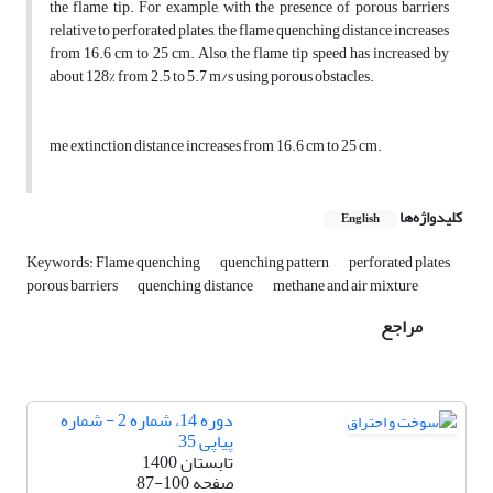
the flame tip. For example, with the presence of porous barriers
relative to perforated plates, the flame quenching distance increases
from 16.6 cm to 25 cm. Also, the flame tip speed has increased by
about 128% from 2.5 to 5.7 m/s using porous obstacles.
me extinction distance increases from 16.6 cm to 25 cm.
کلیدواژه‌ها
English
Keywords: Flame quenching
quenching pattern
perforated plates
porous barriers
quenching distance
methane and air mixture
مراجع
دوره 14، شماره 2 - شماره
پیاپی 35
تابستان 1400
صفحه
87-100