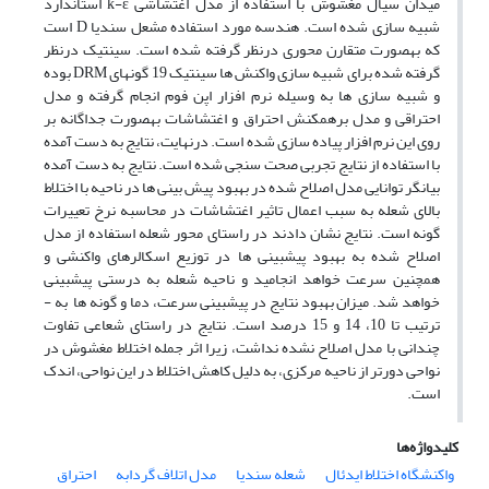
میدان سیال مغشوش با استفاده از مدل اغتشاشی k-ε استاندارد
شبیه‏ سازی شده است. هندسه مورد استفاده مشعل سندیا D است
که به­صورت متقارن محوری درنظر گرفته شده است. سینتیک درنظر
گرفته شده برای شبیه‏ سازی واکنش‏ ها سینتیک 19 گونه‏ای DRM بوده
و شبیه‏ سازی‏ ها به­ وسیله نرم ‏افزار اپن ‏فوم انجام گرفته و مدل
احتراقی و مدل برهم‏کنش احتراق و اغتشاشات به­صورت جداگانه بر
روی این نرم‏ افزار پیاده‏ سازی شده است. درنهایت، نتایج به ­دست ­آمده
با استفاده از نتایج تجربی صحت‏ سنجی شده است. نتایج به ­دست آمده
بیانگر توانایی مدل اصلاح ­شده در بهبود پیش­ بینی ها در ناحیه با اختلاط
بالای شعله به­ سبب اعمال تاثیر اغتشاشات در محاسبه نرخ تعییرات
گونه است. نتایج نشان دادند در راستای محور شعله استفاده از مدل
اصلاح­ شده به بهبود پیش‏بینی‏ ها در توزیع اسکالرهای واکنشی و
همچنین سرعت خواهد انجامید و ناحیه شعله به ­درستی پیش‏بینی
خواهد شد. میزان بهبود نتایج در پیش­بینی سرعت، دما و گونه ­ها به ­
ترتیب تا 10، 14 و 15 درصد است. نتایج در راستای شعاعی تفاوت
چندانی با مدل اصلاح ­نشده نداشت، زیرا اثر جمله اختلاط مغشوش در
نواحی دورتر از ناحیه مرکزی، به دلیل کاهش اختلاط در این نواحی، اندک
است.
کلیدواژه‌ها
واکنشگاه اختلاط ایدئال
شعله سندیا
مدل اتلاف گردابه
احتراق