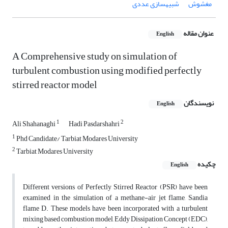
مغشوش
شبیه‏سازی عددی
عنوان مقاله
English
A Comprehensive study on simulation of
turbulent combustion using modified perfectly
stirred reactor model
نویسندگان
English
1
2
Ali Shahanaghi
Hadi Pasdarshahri
1
Phd Candidate/ Tarbiat Modares University
2
Tarbiat Modares University
چکیده
English
Different versions of Perfectly Stirred Reactor (PSR) have been
examined in the simulation of a methane-air jet flame, Sandia
flame D. These models have been incorporated with a turbulent
mixing based combustion model, Eddy Dissipation Concept (EDC),