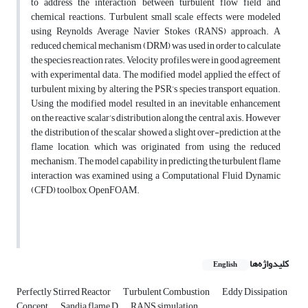
to address the interaction between turbulent flow field and
chemical reactions. Turbulent small scale effects were modeled
using Reynolds Average Navier Stokes (RANS) approach. A
reduced chemical mechanism (DRM) was used in order to calculate
the species reaction rates. Velocity profiles were in good agreement
with experimental data. The modified model applied the effect of
turbulent mixing by altering the PSR’s species transport equation.
Using the modified model resulted in an inevitable enhancement
on the reactive scalar’s distribution along the central axis. However
the distribution of the scalar showed a slight over-prediction at the
flame location, which was originated from using the reduced
mechanism. The model capability in predicting the turbulent flame
interaction was examined using a Computational Fluid Dynamic
(CFD) toolbox, OpenFOAM.
کلیدواژه‌ها
English
Perfectly Stirred Reactor
Turbulent Combustion
Eddy Dissipation
Concept
Sandia flame D
RANS simulation