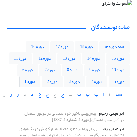
نمایه نویسندگان
همه دوره ها
دوره 18
دوره 17
دوره 16
دوره 15
دوره 14
دوره 13
دوره 12
دوره 11
دوره 10
دوره 9
دوره 8
دوره 7
دوره 6
دوره 5
دوره 4
دوره 3
دوره 2
دوره 1
همه
آ
ا
ب
پ
ت
ث
ج
چ
ح
خ
د
ذ
ر
ز
ژ
ا
ابراهیمی، رحیم
پیش‌بینی تاخیر خود‌اشتعالی در موتور اشتعال
تراکمی مخلوط همگن
[دوره 1، شماره 1، 1387]
ابراهیمی، رضا
ارزیابی راهبردهای مختلف مهار کوبش در یک موتور
اشتعال جرقه‌ای گازسوز به کمک یک مدل احتراقی شبه ابعادی سه