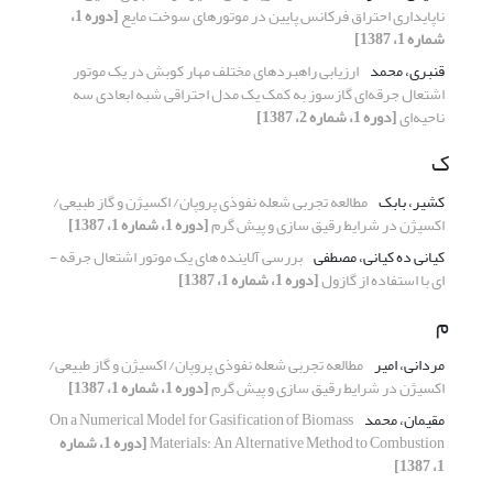
ناپایداری احتراق فرکانس پایین در موتورهای سوخت مایع
[دوره 1،
شماره 1، 1387]
قنبری، محمد
ارزیابی راهبردهای مختلف مهار کوبش در یک موتور
اشتعال جرقه‌ای گازسوز به کمک یک مدل احتراقی شبه ابعادی سه
ناحیه‌ای
[دوره 1، شماره 2، 1387]
ک
کشیر، بابک
مطالعه تجربی شعله نفوذی پروپان/ اکسیژن و گاز طبیعی/
اکسیژن در شرایط رقیق­ سازی و پیش ­گرم
[دوره 1، شماره 1، 1387]
کیانی ده کیانی، مصطفی
بررسی آلاینده ­های یک موتور اشتعال جرقه ­
ای با استفاده از گازول
[دوره 1، شماره 1، 1387]
م
مردانی، امیر
مطالعه تجربی شعله نفوذی پروپان/ اکسیژن و گاز طبیعی/
اکسیژن در شرایط رقیق­ سازی و پیش ­گرم
[دوره 1، شماره 1، 1387]
مقیمان، محمد
On a Numerical Model for Gasification of Biomass
Materials: An Alternative Method to Combustion
[دوره 1، شماره
1، 1387]