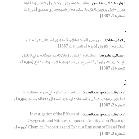
دوازده امامی، محسن
مقایسه­ اسپری سرد دیزل خالص و مخلوط
دیزل- ایزوپروپیل الکل با استفاده از شبیه‌سازی عددی
[دوره 1،
شماره 1، 1387]
ر
رحیمی، هادی
بررسی آلاینده ­های یک موتور اشتعال جرقه ­ای با
استفاده از گازول
[دوره 1، شماره 1، 1387]
رمضانی، علیرضا
استفاده از نظریه زمان تاخیر دوگانه برای تحلیل
ناپایداری احتراق فرکانس پایین در موتورهای سوخت مایع
[دوره 1،
شماره 1، 1387]
ز
زرین قلم مقدم، عبدالصمد
محاسبه پارامترهای ضریب فعالیت در
مدلهای ترمودینامیکی با استفاده ازدمای اشتعال محفظه بسته
[دوره 1،
شماره 2، 1387]
زرین قلم مقدم، عبدالصمد
Investigation ofthe Effects of
Oxygenate and Nitrate Component Additives on Physico-
Chemical Properties and Exhaust Emission of Diesel Fuel
[دوره 1،
شماره 2، 1387]