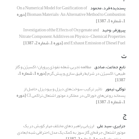
پسندیده فرد، محمود
On a Numerical Model for Gasification of
Biomass Materials: An Alternative Method to Combustion
[دوره
1، شماره 1، 1387]
پیروزفر، وحید
Investigation ofthe Effects of Oxygenate and
Nitrate Component Additives on Physico-Chemical Properties
and Exhaust Emission of Diesel Fuel
[دوره 1، شماره 2، 1387]
ت
تابع جماعت، صادق
مطالعه تجربی شعله نفوذی پروپان/ اکسیژن و گاز
طبیعی/ اکسیژن در شرایط رقیق­ سازی و پیش ­گرم
[دوره 1، شماره 1،
1387]
توکلی، تیمور
تاثیر ترکیب سوخت‌های دیزل و بیودیزل حاصل از
پسماند روغن‌های خوراکی در عملکرد موتور اشتعال تراکمی CI
[دوره
1، شماره 1، 1387]
ج
جزایری، سید علی
ارزیابی راهبردهای مختلف مهار کوبش در یک
موتور اشتعال جرقه‌ای گازسوز به کمک یک مدل احتراقی شبه ابعادی
سه ناحیه‌ای
[دوره 1، شماره 2، 1387]