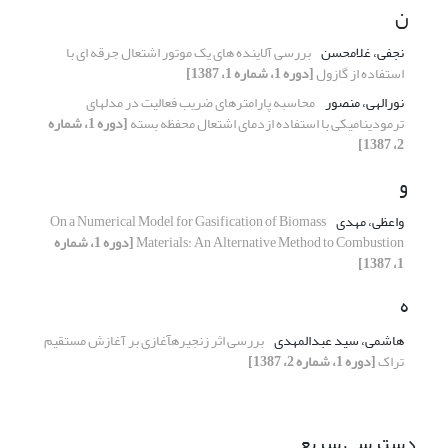
ن
نجفی، غلامحسن
بررسی آلاینده ­های یک موتور اشتعال جرقه ­ای با
استفاده از گازول
[دوره 1، شماره 1، 1387]
نورالهی، منصور
محاسبه پارامترهای ضریب فعالیت در مدلهای
ترمودینامیکی با استفاده ازدمای اشتعال محفظه بسته
[دوره 1، شماره
2، 1387]
و
واعظی، مهدی
On a Numerical Model for Gasification of Biomass
Materials: An Alternative Method to Combustion
[دوره 1، شماره
1، 1387]
ه
هاشمی، سید عبدالمهدی
بررسی اثر زنجیرهآغازی بر آغازش مستقیم
تراک
[دوره 1، شماره 2، 1387]
دسترسی سریع