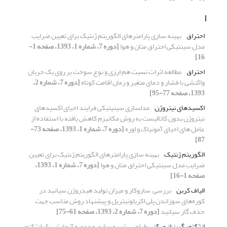
ا
احتراق
بهینه سازی پارامترهای الگوریتم ژنتیک برای تعیین ضرایب
مدل سینتیکی احتراق متان و هوا
[دوره 7، شماره 1، 1393، صفحه 1-
16]
احتراق
مطالعه اثرات نسبت هم­ ارزی و نوع سوخت بر روی یک جریان
واکنشی با فشار و دمای متغیر و زمان اقامت کوتاه
[دوره 7، شماره 2،
1393، صفحه 77-95]
اکسیدهای نیتروژن
مدل­سازی سینیتیکی فرایند احیای اکسیدهای
نیتروژن بدون کاتالیست به­ روش مکانیزم کاهش ­یافته با استفاده از
عامل­ های احیای آمونیاک و اوره
[دوره 7، شماره 1، 1393، صفحه 73-
87]
الگوریتم ژنتیک
بهینه سازی پارامترهای الگوریتم ژنتیک برای تعیین
ضرایب مدل سینتیکی احتراق متان و هوا
[دوره 7، شماره 1، 1393،
صفحه 1-16]
الیاف کربن
بررسی سازوکار و میزان تولید هیدروژن سیانید در
کوره‌های سوزاندن پلی اکریلونیتریل و پیشنهاد روش مناسب جهت
حذف گاز سیانید
[دوره 7، شماره 2، 1393، صفحه 61-75]
انژکتور گریز از مرکز
طراحی، شبیه ­سازی عددی و آزمایش یک انژکتور