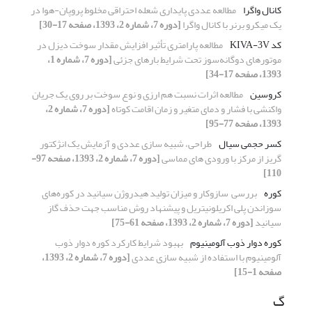
کانال واگرا
مطالعه عددی پایداری شعله احتراقی مخلوط پروپان-هوا در
یک میکرو برنر با کانال واگرا
[دوره 7، شماره 2، 1393، صفحه 17-30]
کد KIVA-3V
مطالعه پارامتری تأثیر افزایش مقدار سوخت دیزل در
موتورهای دوگانه‌سوز تحت شرایط بارهای جزئی
[دوره 7، شماره 1،
1393، صفحه 17-34]
کروسین
مطالعه اثرات نسبت هم­ ارزی و نوع سوخت بر روی یک جریان
واکنشی با فشار و دمای متغیر و زمان اقامت کوتاه
[دوره 7، شماره 2،
1393، صفحه 77-95]
کسر حجمی سیال
طراحی، شبیه ­سازی عددی و آزمایش یک انژکتور
گریز از مرکز با ورودی­ های مماسی
[دوره 7، شماره 2، 1393، صفحه 97-
110]
کوره
بررسی سازوکار و میزان تولید هیدروژن سیانید در کوره‌های
سوزاندن پلی اکریلونیتریل و پیشنهاد روش مناسب جهت حذف گاز
سیانید
[دوره 7، شماره 2، 1393، صفحه 61-75]
کوره دوار ذوب آلومینیوم
بهبود شرایط کارکرد کوره دوار ذوب
آلومینیوم با استفاده از شبیه‏ سازی عددی
[دوره 7، شماره 2، 1393،
صفحه 1-15]
گ