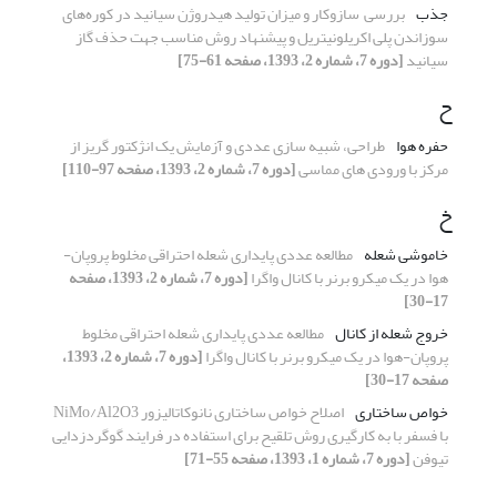
جذب
بررسی سازوکار و میزان تولید هیدروژن سیانید در کوره‌های
سوزاندن پلی اکریلونیتریل و پیشنهاد روش مناسب جهت حذف گاز
سیانید
[دوره 7، شماره 2، 1393، صفحه 61-75]
ح
حفره هوا
طراحی، شبیه ­سازی عددی و آزمایش یک انژکتور گریز از
مرکز با ورودی­ های مماسی
[دوره 7، شماره 2، 1393، صفحه 97-110]
خ
خاموشی شعله
مطالعه عددی پایداری شعله احتراقی مخلوط پروپان-
هوا در یک میکرو برنر با کانال واگرا
[دوره 7، شماره 2، 1393، صفحه
17-30]
خروج شعله از کانال
مطالعه عددی پایداری شعله احتراقی مخلوط
پروپان-هوا در یک میکرو برنر با کانال واگرا
[دوره 7، شماره 2، 1393،
صفحه 17-30]
خواص ساختاری
اصلاح خواص ساختاری نانوکاتالیزور NiMo/Al2O3
با فسفر با به­ کارگیری روش تلقیح برای استفاده در فرایند گوگردزدایی
تیوفن
[دوره 7، شماره 1، 1393، صفحه 55-71]