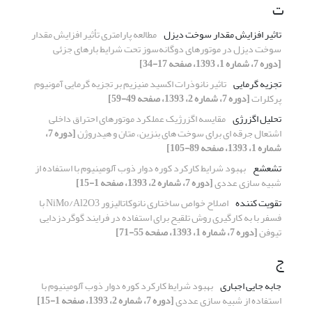
ت
تاثیر افزایش مقدار سوخت دیزل
مطالعه پارامتری تأثیر افزایش مقدار
سوخت دیزل در موتورهای دوگانه‌سوز تحت شرایط بارهای جزئی
[دوره 7، شماره 1، 1393، صفحه 17-34]
تجزیه گرمایی
تاثیر نانوذرات اکسید منیزیم بر تجزیه گرمایی آمونیوم
پرکلرات
[دوره 7، شماره 2، 1393، صفحه 49-59]
تحلیل اگزرژی
مقایسه اگزرژیک عملکرد موتورهای احتراق داخلی
اشتعال جرقه­ ای برای سوخت­ های بنزین، متان و هیدروژن
[دوره 7،
شماره 1، 1393، صفحه 89-105]
تشعشع
بهبود شرایط کارکرد کوره دوار ذوب آلومینیوم با استفاده از
شبیه‏ سازی عددی
[دوره 7، شماره 2، 1393، صفحه 1-15]
تقویت­ کننده
اصلاح خواص ساختاری نانوکاتالیزور NiMo/Al2O3 با
فسفر با به­ کارگیری روش تلقیح برای استفاده در فرایند گوگردزدایی
تیوفن
[دوره 7، شماره 1، 1393، صفحه 55-71]
ج
جابه­ جایی اجباری
بهبود شرایط کارکرد کوره دوار ذوب آلومینیوم با
استفاده از شبیه‏ سازی عددی
[دوره 7، شماره 2، 1393، صفحه 1-15]