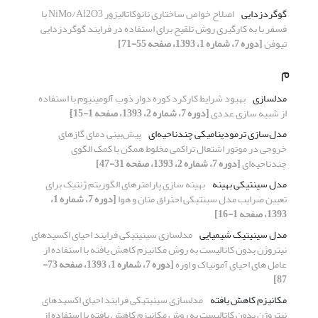
گوگردزدایی
اصلاح خواص ساختاری نانوکاتالیزور NiMo/Al2O3 با
فسفر با به­ کارگیری روش تلقیح برای استفاده در فرایند گوگردزدایی
تیوفن
[دوره 7، شماره 1، 1393، صفحه 55-71]
م
مدل‎سازی
بهبود شرایط کارکرد کوره دوار ذوب آلومینیوم با استفاده
از شبیه‏ سازی عددی
[دوره 7، شماره 2، 1393، صفحه 1-15]
مدل‌سازی ترمودینامیکی چندناحیه‌ای
پیش‌بینی دمای گازهای
خروجی در موتور اشتعال تراکمی مخلوط همگن با کمک الگوی
چند‌ناحیه‌ای
[دوره 7، شماره 2، 1393، صفحه 31-47]
مدل سینتیکی بهینه
بهینه سازی پارامترهای الگوریتم ژنتیک برای
تعیین ضرایب مدل سینتیکی احتراق متان و هوا
[دوره 7، شماره 1،
1393، صفحه 1-16]
مدل سینیتیک شیمیایی
مدل­سازی سینیتیکی فرایند احیای اکسیدهای
نیتروژن بدون کاتالیست به­ روش مکانیزم کاهش ­یافته با استفاده از
عامل­ های احیای آمونیاک و اوره
[دوره 7، شماره 1، 1393، صفحه 73-
87]
مکانیزم کاهش­ یافته
مدل­سازی سینیتیکی فرایند احیای اکسیدهای
نیتروژن بدون کاتالیست به­ روش مکانیزم کاهش ­یافته با استفاده از