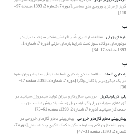
گریز از مرکز با ورودی­ های مماسی
[دوره 7، شماره 2، 1393، صفحه 97-
110]
ب
بارهای جزئی
مطالعه پارامتری تأثیر افزایش مقدار سوخت دیزل در
موتورهای دوگانه‌سوز تحت شرایط بارهای جزئی
[دوره 7، شماره 1،
1393، صفحه 17-34]
پ
پایداری شعله
مطالعه عددی پایداری شعله احتراقی مخلوط پروپان-هوا
در یک میکرو برنر با کانال واگرا
[دوره 7، شماره 2، 1393، صفحه 17-
30]
پلی اکریلونیتریل
بررسی سازوکار و میزان تولید هیدروژن سیانید در
کوره‌های سوزاندن پلی اکریلونیتریل و پیشنهاد روش مناسب جهت
حذف گاز سیانید
[دوره 7، شماره 2، 1393، صفحه 61-75]
پیش‌بینی دمای گازهای خروجی
پیش‌بینی دمای گازهای خروجی در
موتور اشتعال تراکمی مخلوط همگن با کمک الگوی چند‌ناحیه‌ای
[دوره 7،
شماره 2، 1393، صفحه 31-47]