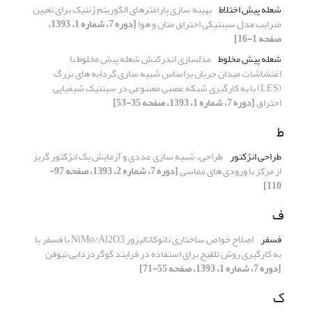
شعله پیش­ اختلاط
بهینه سازی پارامترهای الگوریتم ژنتیک برای تعیین
ضرایب مدل سینتیکی احتراق متان و هوا
[دوره 7، شماره 1، 1393،
صفحه 1-16]
شعله پیش مخلوط
مدلسازی اندرکنش شعله پیش مخلوط با
اغتشاشات میدان جریان براساس شبیه سازی گردابه های بزرگ
(LES) با به کارگیری شبکه عصبی مصنوعی در سینتیک شیمیایی
احتراق
[دوره 7، شماره 1، 1393، صفحه 35-53]
ط
طراحی انژکتور
طراحی، شبیه ­سازی عددی و آزمایش یک انژکتور گریز
از مرکز با ورودی­ های مماسی
[دوره 7، شماره 2، 1393، صفحه 97-
110]
ف
فسفر
اصلاح خواص ساختاری نانوکاتالیزور NiMo/Al2O3 با فسفر با
به­ کارگیری روش تلقیح برای استفاده در فرایند گوگردزدایی تیوفن
[دوره 7، شماره 1، 1393، صفحه 55-71]
ک