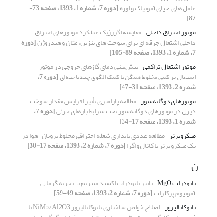
عامل­ های احیای آمونیاک و اوره
[دوره 7، شماره 1، 1393، صفحه 73-
87]
موتور احتراق داخلی
مقایسه اگزرژیک عملکرد موتورهای احتراق
داخلی اشتعال جرقه­ ای برای سوخت­ های بنزین، متان و هیدروژن
[دوره
7، شماره 1، 1393، صفحه 89-105]
موتور اشتعال تراکمی
پیش‌بینی دمای گازهای خروجی در موتور
اشتعال تراکمی مخلوط همگن با کمک الگوی چند‌ناحیه‌ای
[دوره 7،
شماره 2، 1393، صفحه 31-47]
موتورهای دوگانه‌سوز
مطالعه پارامتری تأثیر افزایش مقدار سوخت
دیزل در موتورهای دوگانه‌سوز تحت شرایط بارهای جزئی
[دوره 7،
شماره 1، 1393، صفحه 17-34]
میکروبرنر
مطالعه عددی پایداری شعله احتراقی مخلوط پروپان-هوا در
یک میکرو برنر با کانال واگرا
[دوره 7، شماره 2، 1393، صفحه 17-30]
ن
نانوذرات MgO
تاثیر نانوذرات اکسید منیزیم بر تجزیه گرمایی
آمونیوم پرکلرات
[دوره 7، شماره 2، 1393، صفحه 49-59]
نانوکاتالیزور
اصلاح خواص ساختاری نانوکاتالیزور NiMo/Al2O3 با