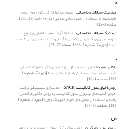
د
دینامیک سیالات محاسباتی
بهبود شرایط کارکرد کوره دوار ذوب
آلومینیوم با استفاده از شبیه‏ سازی عددی
[دوره 7، شماره 2، 1393،
صفحه 1-15]
دینامیک سیالات محاسباتی
مطالعه اثرات نسبت هم­ ارزی و نوع
سوخت بر روی یک جریان واکنشی با فشار و دمای متغیر و زمان اقامت
کوتاه
[دوره 7، شماره 2، 1393، صفحه 77-95]
ر
راکتور همزده کامل
بهینه سازی پارامترهای الگوریتم ژنتیک برای
تعیین ضرایب مدل سینتیکی احتراق متان و هوا
[دوره 7، شماره 1،
1393، صفحه 1-16]
روش احیای بدون کاتالیست (SNCR)
مدل­سازی سینیتیکی فرایند
احیای اکسیدهای نیتروژن بدون کاتالیست به­ روش مکانیزم کاهش ­
یافته با استفاده از عامل­ های احیای آمونیاک و اوره
[دوره 7، شماره 1،
1393، صفحه 73-87]
س
سوخت­ های جایگزین
مقایسه اگزرژیک عملکرد موتورهای احتراق