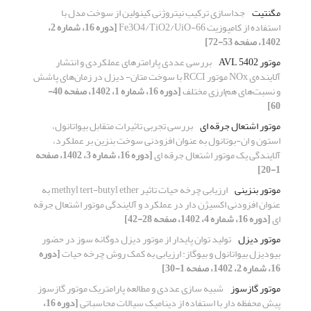
مگنتیت
جداسازی ترکیب نیتروژنی کینولین از سوخت مدل با
استفاده از کامپوزیت Fe3O4/TiO2/UiO-66
[دوره 16، شماره 2،
1402، صفحه 53-72]
موتور AVL 5402
بررسی عددی پارامترهای عملکردی و انتشار
آلاینده‌ی NOx موتور RCCI با سوخت متان- دیزل در زمان‌های پاشش
و نسبت‌های هم‌ارزی مختلف
[دوره 16، شماره 1، 1402، صفحه 40-
60]
موتور اشتعال جرقه ای
بررسی تجربی تاثیرات متقابل بیواتانول،
استون و ان-بوتانول به عنوان افزودنی سوخت بنزین بر عملکرد،
آلایندگی یک موتور اشتعال جرقه ای
[دوره 16، شماره 3، 1402، صفحه
1-20]
موتور بنزینی
ارزیابی چرخه حیات تاثیر methyl tert-butyl ether به
عنوان افزودنی اکسیژن دار در عملکرد و آلایندگی موتور اشتعال جرقه
ای
[دوره 16، شماره 4، 1402، صفحه 28-42]
موتور دیزل
تولید توان پایدار از موتور دیزل دوگانه سوز در حضور
بیودیزل بیواتانول و بیوگاز: ارزیابی به کمک روش چرخه حیات
[دوره
16، شماره 2، 1402، صفحه 1-30]
موتور گازسوز
شبیه سازی عددی و مطالعه پارامتریک موتور گازسوز
پیش محفظه دار با استفاده از دینامیک سیالات محاسباتی
[دوره 16،