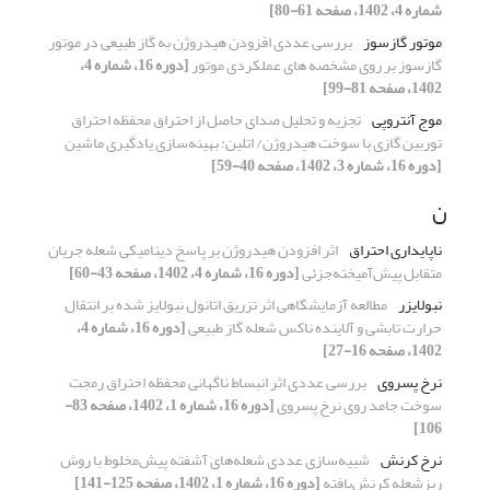
شماره 4، 1402، صفحه 61-80]
موتور گازسوز
بررسی عددی افزودن هیدروژن به گاز طبیعی در موتور
گازسوز بر روی مشخصه های عملکردی موتور
[دوره 16، شماره 4،
1402، صفحه 81-99]
موج آنتروپی
تجزیه و تحلیل صدای حاصل از احتراق محفظه احتراق
توربین گازی با سوخت هیدروژن/ اتلین: بهینه‌سازی یادگیری ماشین
[دوره 16، شماره 3، 1402، صفحه 40-59]
ن
ناپایداری احتراق
اثر افزودن هیدروژن بر پاسخ دینامیکی شعله جریان
متقابل پیش‌آمیخته‌جزئی
[دوره 16، شماره 4، 1402، صفحه 43-60]
نبولایزر
مطالعه آزمایشگاهی اثر تزریق اتانول نبولایز شده بر انتقال
حرارت تابشی و آلاینده ناکس شعله گاز طبیعی
[دوره 16، شماره 4،
1402، صفحه 16-27]
نرخ پسروی
بررسی عددی اثر انبساط ناگهانی محفظه احتراق رمجت
سوخت جامد روی نرخ پسروی
[دوره 16، شماره 1، 1402، صفحه 83-
106]
نرخ کرنش
شبیه‌سازی عددی شعله‌های ‌آشفته پیش‌مخلوط با روش
ریزشعله کرنش‌یافته
[دوره 16، شماره 1، 1402، صفحه 125-141]