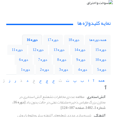
نمایه کلیدواژه ها
همه دوره ها
دوره 18
دوره 17
دوره 16
دوره 15
دوره 14
دوره 13
دوره 12
دوره 11
دوره 10
دوره 9
دوره 8
دوره 7
دوره 6
دوره 5
دوره 4
دوره 3
دوره 2
دوره 1
همه
آ
ا
ب
پ
ت
ث
ج
چ
ح
خ
د
ذ
ر
ز
ژ
آ
آتش استخری
مطالعه عددی مخاطرات تشعشعِ آتش استخری در
مخازن بزرگ مقیاس ذخیره مشتقات نفتی در حالت بدون باد
[دوره 16،
شماره 1، 1402، صفحه 107-124]
آشفتگی
شبیه‌سازی عددی شعله‌های ‌آشفته پیش‌مخلوط با روش