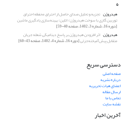
ه
هیدروژن
تجزیه و تحلیل صدای حاصل از احتراق محفظه احتراق
توربین گازی با سوخت هیدروژن/ اتلین: بهینه‌سازی یادگیری ماشین
[دوره 16، شماره 3، 1402، صفحه 40-59]
هیدروژن
اثر افزودن هیدروژن بر پاسخ دینامیکی شعله جریان
متقابل پیش‌آمیخته‌جزئی
[دوره 16، شماره 4، 1402، صفحه 43-60]
دسترسی سریع
صفحه اصلی
درباره نشریه
اعضای هیات تحریریه
ارسال مقاله
تماس با ما
نقشه سایت
آخرین اخبار