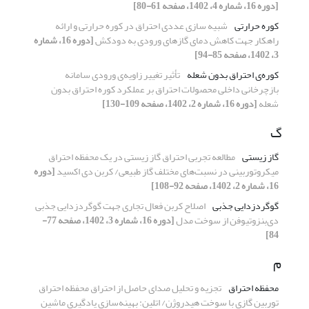
[دوره 16، شماره 4، 1402، صفحه 61-80]
کوره حرارتی
شبیه سازی عددی احتراق در کوره حرارتی و ارائه
راهکار جهت کاهش دمای گازهای ورودی به دودکش
[دوره 16، شماره
3، 1402، صفحه 85-94]
کوره‌ی احتراق بدون شعله
تأثیر تغییر زاویه‌ی ورودی سامانه
بازچرخانی داخلی محصولات احتراق بر عملکرد کوره احتراق بدون
شعله
[دوره 16، شماره 2، 1402، صفحه 109-130]
گ
گاز زیستی
مطالعه تجربی احتراق گاز زیستی در یک محفظه احتراق
میکروتوربینی در نسبت‌های مختلف گاز طبیعی/ کربن دی اکسید
[دوره
16، شماره 2، 1402، صفحه 92-108]
گوگردزدایی جذبی
اصلاح کربن فعال تجاری جهت گوگردزدایی جذبی
دی‌بنزوتیوفن از سوخت مدل
[دوره 16، شماره 3، 1402، صفحه 77-
84]
م
محفظه احتراق
تجزیه و تحلیل صدای حاصل از احتراق محفظه احتراق
توربین گازی با سوخت هیدروژن/ اتلین: بهینه‌سازی یادگیری ماشین