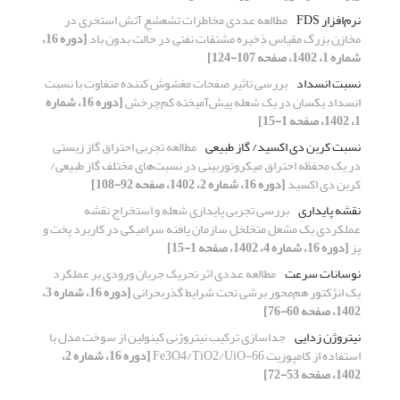
نرم‌افزار FDS
مطالعه عددی مخاطرات تشعشعِ آتش استخری در
مخازن بزرگ مقیاس ذخیره مشتقات نفتی در حالت بدون باد
[دوره 16،
شماره 1، 1402، صفحه 107-124]
نسبت انسداد
بررسی تاثیر صفحات مغشوش کننده متفاوت با نسبت
انسداد یکسان در یک شعله پیش‌آمیخته کم‌چرخش
[دوره 16، شماره
1، 1402، صفحه 1-15]
نسبت کربن دی اکسید/ گاز طبیعی
مطالعه تجربی احتراق گاز زیستی
در یک محفظه احتراق میکروتوربینی در نسبت‌های مختلف گاز طبیعی/
کربن دی اکسید
[دوره 16، شماره 2، 1402، صفحه 92-108]
نقشه پایداری
بررسی تجربی پایداری شعله و استخراج نقشه
عملکردی یک مشعل متخلخل سازمان یافته سرامیکی در کاربرد پخت و
پز
[دوره 16، شماره 4، 1402، صفحه 1-15]
نوسانات سرعت
مطالعه عددی اثر تحریک جریان ورودی بر عملکرد
یک انژکتور هم‌محور برشی تحت شرایط گذربحرانی
[دوره 16، شماره 3،
1402، صفحه 60-76]
نیتروژن زدایی
جداسازی ترکیب نیتروژنی کینولین از سوخت مدل با
استفاده از کامپوزیت Fe3O4/TiO2/UiO-66
[دوره 16، شماره 2،
1402، صفحه 53-72]