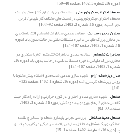
[دوره 16، شماره 3، 1402، صفحه 40-59]
محفظه احتراق میکروتوربینی
مطالعه تجربی احتراق گاز زیستی در یک
محفظه احتراق میکروتوربینی در نسبت‌های مختلف گاز طبیعی/ کربن
دی اکسید
[دوره 16، شماره 2، 1402، صفحه 92-108]
مخازن ذخیره سوخت
مطالعه عددی مخاطرات تشعشعِ آتش استخری
در مخازن بزرگ مقیاس ذخیره مشتقات نفتی در حالت بدون باد
[دوره
16، شماره 1، 1402، صفحه 107-124]
مخاطرات تشعشع
مطالعه عددی مخاطرات تشعشعِ آتش استخری در
مخازن بزرگ مقیاس ذخیره مشتقات نفتی در حالت بدون باد
[دوره 16،
شماره 1، 1402، صفحه 107-124]
مدل ریزشعله آرام
شبیه‌سازی عددی شعله‌های ‌آشفته پیش‌مخلوط با
روش ریزشعله کرنش‌یافته
[دوره 16، شماره 1، 1402، صفحه 125-
141]
مشعل
شبیه سازی عددی احتراق در کوره حرارتی و ارائه راهکار جهت
کاهش دمای گازهای ورودی به دودکش
[دوره 16، شماره 3، 1402،
صفحه 85-94]
مشعل محیط متخلخل
بررسی تجربی پایداری شعله و استخراج نقشه
عملکردی یک مشعل متخلخل سازمان یافته سرامیکی در کاربرد پخت و
پز
[دوره 16، شماره 4، 1402، صفحه 1-15]