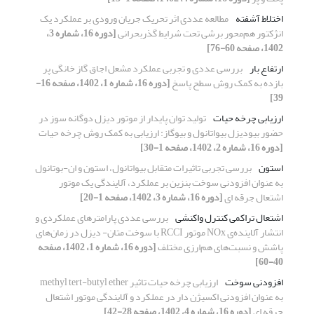
اختلاط آشفته
مطالعه عددی اثر تحریک جریان ورودی بر عملکرد یک
انژکتور هم‌محور برشی تحت شرایط گذربحرانی
[دوره 16، شماره 3،
1402، صفحه 60-76]
ارتفاع بار
بررسی عددی و تجربی عملکرد مشعل اجاق گاز خانگی پر
بازده به کمک روش سطح پاسخ
[دوره 16، شماره 1، 1402، صفحه 16-
39]
ارزیابی چرخه حیات
تولید توان پایدار از موتور دیزل دوگانه سوز در
حضور بیودیزل بیواتانول و بیوگاز: ارزیابی به کمک روش چرخه حیات
[دوره 16، شماره 2، 1402، صفحه 1-30]
استون
بررسی تجربی تاثیرات متقابل بیواتانول، استون و ان-بوتانول
به عنوان افزودنی سوخت بنزین بر عملکرد، آلایندگی یک موتور
اشتعال جرقه ای
[دوره 16، شماره 3، 1402، صفحه 1-20]
اشتعال تراکمی کنترل واکنشی
بررسی عددی پارامترهای عملکردی و
انتشار آلاینده‌ی NOx موتور RCCI با سوخت متان- دیزل در زمان‌های
پاشش و نسبت‌های هم‌ارزی مختلف
[دوره 16، شماره 1، 1402، صفحه
40-60]
افزودنی سوخت
ارزیابی چرخه حیات تاثیر methyl tert-butyl ether
به عنوان افزودنی اکسیژن دار در عملکرد و آلایندگی موتور اشتعال
جرقه ای
[دوره 16، شماره 4، 1402، صفحه 28-42]