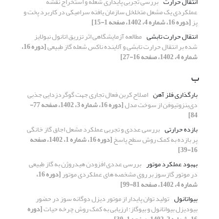
انتقال حرارت
بررسی تجربی پایداری شعله و استخراج نقشه
عملکردی یک مشعل متخلخل سازمان یافته سرامیکی در کاربرد پخت و
پز
[دوره 16، شماره 4، 1402، صفحه 1-15]
انتقال حرارت تابشی
مطالعه آزمایشگاهی اثر تزریق اتانول نبولایز
شده بر انتقال حرارت تابشی و آلاینده ناکس شعله گاز طبیعی
[دوره 16،
شماره 4، 1402، صفحه 16-27]
ب
بارگذاری فلز آهن
اصلاح کربن فعال تجاری جهت گوگردزدایی جذبی
دی‌بنزوتیوفن از سوخت مدل
[دوره 16، شماره 3، 1402، صفحه 77-
84]
بازده حرارتی
بررسی عددی و تجربی عملکرد مشعل اجاق گاز خانگی
پر بازده به کمک روش سطح پاسخ
[دوره 16، شماره 1، 1402، صفحه
16-39]
بهبود عملکرد موتور
بررسی عددی افزودن هیدروژن به گاز طبیعی
در موتور گازسوز بر روی مشخصه های عملکردی موتور
[دوره 16،
شماره 4، 1402، صفحه 81-99]
بیواتانول
تولید توان پایدار از موتور دیزل دوگانه سوز در حضور
بیودیزل بیواتانول و بیوگاز: ارزیابی به کمک روش چرخه حیات
[دوره