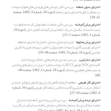
احتراق بدون شعله
بررسی تأثیر چینش های ورودی های هوا و سوخت
بر عملکرد کوره احتراق بدون شعله
[دوره 16، شماره 3، 1402، صفحه
21-39]
احتراق پیش‌آمیخته
بررسی تاثیر صفحات مغشوش کننده متفاوت با
نسبت انسداد یکسان در یک شعله پیش‌آمیخته کم‌چرخش
[دوره 16،
شماره 1، 1402، صفحه 1-15]
احتراق پیش‌مخلوط
تجزیه و تحلیل صدای حاصل از احتراق محفظه
احتراق توربین گازی با سوخت هیدروژن/ اتلین: بهینه‌سازی یادگیری
ماشین
[دوره 16، شماره 3، 1402، صفحه 40-59]
احتراق دما پایین
بررسی عددی پارامترهای عملکردی و انتشار
آلاینده‌ی NOx موتور RCCI با سوخت متان- دیزل در زمان‌های پاشش
و نسبت‌های هم‌ارزی مختلف
[دوره 16، شماره 1، 1402، صفحه 40-
60]
احتراق گاز طبیعی
مطالعه آزمایشگاهی اثر تزریق اتانول نبولایز شده بر
انتقال حرارت تابشی و آلاینده ناکس شعله گاز طبیعی
[دوره 16، شماره
4، 1402، صفحه 16-27]
احتراق نیمه پیش‌آمیخته
بررسی تجربی پایداری شعله و استخراج
نقشه عملکردی یک مشعل متخلخل سازمان یافته سرامیکی در کاربرد
پخت و پز
[دوره 16، شماره 4، 1402، صفحه 1-15]