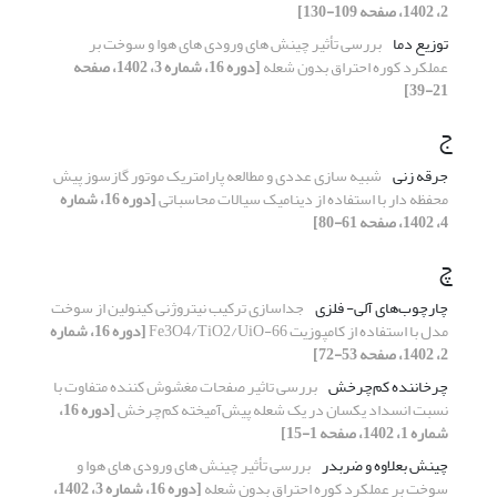
2، 1402، صفحه 109-130]
توزیع دما
بررسی تأثیر چینش های ورودی های هوا و سوخت بر
عملکرد کوره احتراق بدون شعله
[دوره 16، شماره 3، 1402، صفحه
21-39]
ج
جرقه زنی
شبیه سازی عددی و مطالعه پارامتریک موتور گازسوز پیش
محفظه دار با استفاده از دینامیک سیالات محاسباتی
[دوره 16، شماره
4، 1402، صفحه 61-80]
چ
چارچوب‌های آلی- فلزی
جداسازی ترکیب نیتروژنی کینولین از سوخت
مدل با استفاده از کامپوزیت Fe3O4/TiO2/UiO-66
[دوره 16، شماره
2، 1402، صفحه 53-72]
چرخاننده کم‌چرخش
بررسی تاثیر صفحات مغشوش کننده متفاوت با
نسبت انسداد یکسان در یک شعله پیش‌آمیخته کم‌چرخش
[دوره 16،
شماره 1، 1402، صفحه 1-15]
چینش بعلاوه و ضربدر
بررسی تأثیر چینش های ورودی های هوا و
سوخت بر عملکرد کوره احتراق بدون شعله
[دوره 16، شماره 3، 1402،