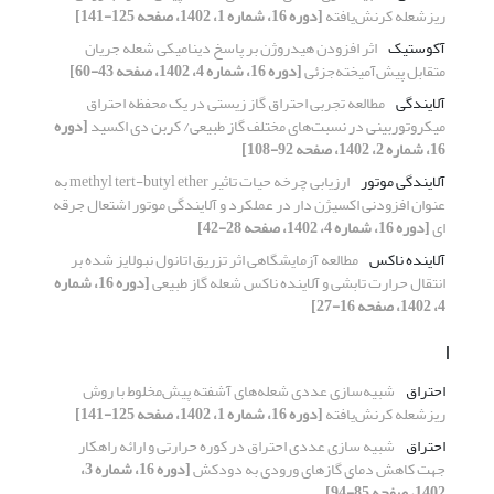
ریزشعله کرنش‌یافته
[دوره 16، شماره 1، 1402، صفحه 125-141]
آکوستیک
اثر افزودن هیدروژن بر پاسخ دینامیکی شعله جریان
متقابل پیش‌آمیخته‌جزئی
[دوره 16، شماره 4، 1402، صفحه 43-60]
آلایندگی
مطالعه تجربی احتراق گاز زیستی در یک محفظه احتراق
میکروتوربینی در نسبت‌های مختلف گاز طبیعی/ کربن دی اکسید
[دوره
16، شماره 2، 1402، صفحه 92-108]
آلایندگی موتور
ارزیابی چرخه حیات تاثیر methyl tert-butyl ether به
عنوان افزودنی اکسیژن دار در عملکرد و آلایندگی موتور اشتعال جرقه
ای
[دوره 16، شماره 4، 1402، صفحه 28-42]
آلاینده ناکس
مطالعه آزمایشگاهی اثر تزریق اتانول نبولایز شده بر
انتقال حرارت تابشی و آلاینده ناکس شعله گاز طبیعی
[دوره 16، شماره
4، 1402، صفحه 16-27]
ا
احتراق
شبیه‌سازی عددی شعله‌های ‌آشفته پیش‌مخلوط با روش
ریزشعله کرنش‌یافته
[دوره 16، شماره 1، 1402، صفحه 125-141]
احتراق
شبیه سازی عددی احتراق در کوره حرارتی و ارائه راهکار
جهت کاهش دمای گازهای ورودی به دودکش
[دوره 16، شماره 3،
1402، صفحه 85-94]