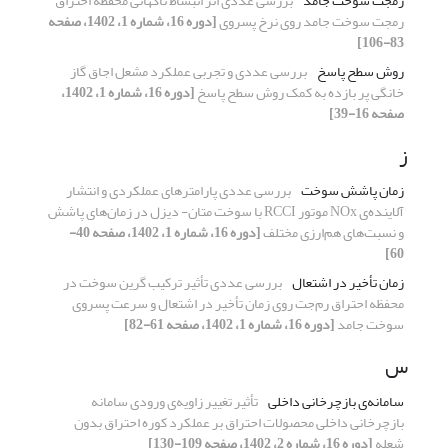
رمجت سوخت جامد
بررسی عددی اثر انبساط ناگهانی محفظه احتراق
رمجت سوخت جامد روی نرخ پسروی
[دوره 16، شماره 1، 1402، صفحه
83-106]
روش سطح پاسخ
بررسی عددی و تجربی عملکرد مشعل اجاق گاز
خانگی پر بازده به کمک روش سطح پاسخ
[دوره 16، شماره 1، 1402،
صفحه 16-39]
ز
زمان پاشش سوخت
بررسی عددی پارامترهای عملکردی و انتشار
آلاینده‌ی NOx موتور RCCI با سوخت متان- دیزل در زمان‌های پاشش
و نسبت‌های هم‌ارزی مختلف
[دوره 16، شماره 1، 1402، صفحه 40-
60]
زمان تأخیر در اشتعال
بررسی عددی تأثیر ترکیب گرین سوخت در
محفظه احتراق رم‌جت روی زمان تأخیر در اشتعال و سرعت پسروی
سوخت جامد
[دوره 16، شماره 1، 1402، صفحه 61-82]
س
سامانه‌ی بازچرخانی داخلی
تأثیر تغییر زاویه‌ی ورودی سامانه
بازچرخانی داخلی محصولات احتراق بر عملکرد کوره احتراق بدون
شعله
[دوره 16، شماره 2، 1402، صفحه 109-130]