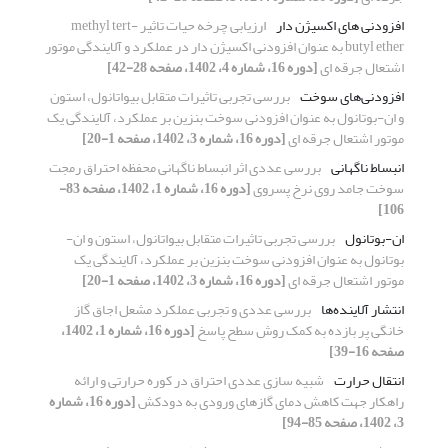
افزودنی های اکسیژن دار
ارزیابی چرخه حیات تاثیر methyl tert-
butyl ether به عنوان افزودنی اکسیژن دار در عملکرد و آلایندگی موتور
اشتعال جرقه ای
[دوره 16، شماره 4، 1402، صفحه 28-42]
افزودنی‌های سوخت
بررسی تجربی تاثیرات متقابل بیواتانول، استون
و ان-بوتانول به عنوان افزودنی سوخت بنزین بر عملکرد، آلایندگی یک
موتور اشتعال جرقه ای
[دوره 16، شماره 3، 1402، صفحه 1-20]
انبساط ناگهانی
بررسی عددی اثر انبساط ناگهانی محفظه احتراق رمجت
سوخت جامد روی نرخ پسروی
[دوره 16، شماره 1، 1402، صفحه 83-
106]
ان-بوتانول
بررسی تجربی تاثیرات متقابل بیواتانول، استون و ان-
بوتانول به عنوان افزودنی سوخت بنزین بر عملکرد، آلایندگی یک
موتور اشتعال جرقه ای
[دوره 16، شماره 3، 1402، صفحه 1-20]
انتشار آلاینده‌ها
بررسی عددی و تجربی عملکرد مشعل اجاق گاز
خانگی پر بازده به کمک روش سطح پاسخ
[دوره 16، شماره 1، 1402،
صفحه 16-39]
انتقال حرارت
شبیه سازی عددی احتراق در کوره حرارتی و ارائه
راهکار جهت کاهش دمای گازهای ورودی به دودکش
[دوره 16، شماره
3، 1402، صفحه 85-94]