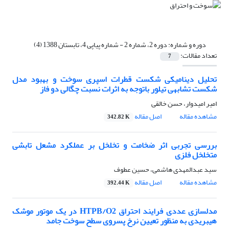
دوره و شماره:
دوره 2، شماره 2 - شماره پیاپی 4، تابستان 1388 (4)
تعداد مقالات:
7
تحلیل دینامیکی شکست قطرات اسپری سوخت و بهبود مدل
شکست تشابهی تیلور باتوجه به اثرات نسبت چگالی دو فاز
امیر امیدوار، حسن خالقی
مشاهده مقاله
اصل مقاله
342.82 K
بررسی تجربی اثر ضخامت و تخلخل بر عملکرد مشعل تابشی
متخلخل فلزی
سید عبدالمهدی هاشمی، حسین عطوف
مشاهده مقاله
اصل مقاله
392.44 K
مدلسازی عددی فرایند احتراق HTPB/O2 در یک موتور موشک
هیبریدی به منظور تعیین نرخ پسروی سطح سوخت جامد