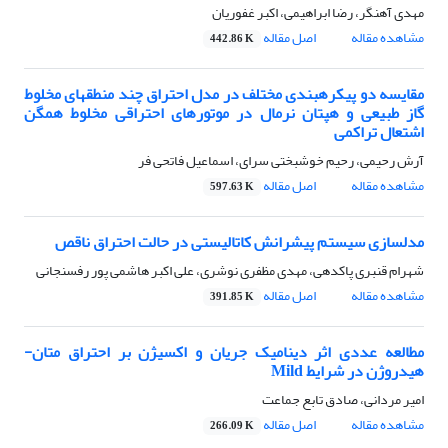
مهدی آهنگر، رضا ابراهیمی، اکبر غفوریان
مشاهده مقاله
اصل مقاله
442.86 K
مقایسه دو پیکرهبندی مختلف در مدل احتراق چند منطقهای مخلوط
گاز طبیعی و هپتان نرمال در موتورهای احتراقی مخلوط همگن
اشتعال تراکمی
آرش رحیمی، رحیم خوشبختی سرای، اسماعیل فاتحی فر
مشاهده مقاله
اصل مقاله
597.63 K
مدلسازی سیستم پیشرانش کاتالیستی در حالت احتراق ناقص
شهرام قنبری پاکدهی، مهدی مظفری نوشری، علی اکبر هاشمی پور رفسنجانی
مشاهده مقاله
اصل مقاله
391.85 K
مطالعه عددی اثر دینامیک جریان و اکسیژن بر احتراق متان-
هیدروژن در شرایط Mild
امیر مردانی، صادق تابع جماعت
مشاهده مقاله
اصل مقاله
266.09 K