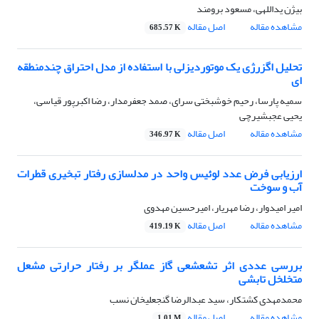
بیژن یداللهی، مسعود برومند
مشاهده مقاله
اصل مقاله
685.57 K
تحلیل اگزرژی یک موتوردیزلی با استفاده از مدل احتراق چندمنطقه
ای
سمیه پارسا، رحیم خوشبختی سرای، صمد جعفرمدار، رضا اکبرپور قیاسی،
یحیی عجبشیرچی
مشاهده مقاله
اصل مقاله
346.97 K
ارزیابی فرض عدد لوئیس واحد در مدلسازی رفتار تبخیری قطرات
آب و سوخت
امیر امیدوار، رضا مهریار، امیرحسین مهدوی
مشاهده مقاله
اصل مقاله
419.19 K
بررسی عددی اثر تشعشعی گاز عملگر بر رفتار حرارتی مشعل
متخلخل تابشی
محمدمهدی کشتکار، سید عبدالرضا گنجعلیخان نسب
مشاهده مقاله
اصل مقاله
1.01 M