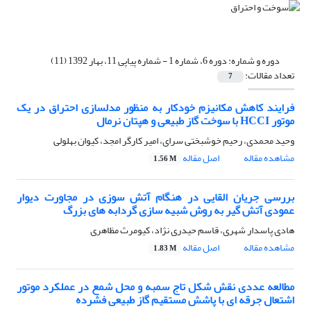
دوره و شماره:
دوره 6، شماره 1 - شماره پیاپی 11، بهار 1392 (11)
تعداد مقالات:
7
فرایند کاهش مکانیزم خودکار به منظور مدلسازی احتراق در یک
موتور HCCI با سوخت گاز طبیعی و هپتان نرمال
وحید محمدی، رحیم خوشبختی سرای، امیر کارگر امجد، کیوان بهلولی
مشاهده مقاله
اصل مقاله
1.56 M
بررسی جریان القایی در هنگام آتش سوزی در مجاورت دیوار
عمودی آتش گیر به روش شبیه سازی گردابه های بزرگ
هادی پاسدار شهری، قاسم حیدری نژاد، کیومرث مظاهری
مشاهده مقاله
اصل مقاله
1.83 M
مطالعه عددی نقش شکل تاج سمبه و محل شمع در عملکرد موتور
اشتعال جرقه ای با پاشش مستقیم گاز طبیعی فشرده