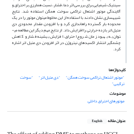
سینتیک شیمیایی برای بررسی اثر دما، فشار، نسبت هم­ارزی بر احتراق و
آلایندگی موتور اشتعال تراکمی سوخت همگن استفاده شد. نتایج
شبیه­سازی نشان دادند با استفاده از این مخلوط می­توان موتور را در یک
محدوده بار گسترده راه­اندازی کرد و با افزودن مقدار محدودی دی
متیل اتر بازده حرارتی را افزایش داد. از نتایج مهم دیگر این مطالعه می­
توان به بهبود زمان شروع احتراق، افزایش بیشینه فشار و کاهش
چشمگیر انتشار اکسیدهای نیتروژن در اثر افزودن دی متیل اتر اشاره
کرد.
کلیدواژه‌ها
"موتور اشتعال تراکمی سوخت همگن"
"دی متیل اتر"
"سوخت
ترکیبی"
موضوعات
موتورهای احتراق داخلی
عنوان مقاله
English