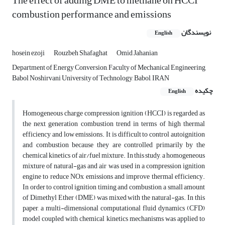
The effect of adding DME to methane on HCCI
combustion performance and emissions
نویسندگان
English
hosein ezoji
Rouzbeh Shafaghat
Omid Jahanian
Department of Energy Conversion, Faculty of Mechanical Engineering,
Babol Noshirvani University of Technology, Babol, IRAN
چکیده
English
Homogeneous charge compression ignition (HCCI) is regarded as
the next generation combustion trend in terms of high thermal
efficiency and low emissions. It is difficult to control autoignition
and combustion because they are controlled primarily by the
chemical kinetics of air/fuel mixture. In this study, a homogeneous
mixture of natural-gas and air was used in a compression ignition
engine to reduce NOx emissions and improve thermal efficiency.
In order to control ignition timing and combustion, a small amount
of Dimethyl Ether (DME) was mixed with the natural-gas. In this
paper, a multi-dimensional computational fluid dynamics (CFD)
model coupled with chemical kinetics mechanisms was applied to