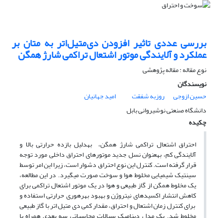
بررسی عددی تاثیر افزودن دی‌متیل‌اتر به متان بر
عملکرد و آلایندگی موتور اشتعال تراکمی شارژ همگن
نوع مقاله : مقاله پژوهشی
نویسندگان
حسین ازوجی
روزبه شفقت
امید جهانیان
دانشگاه صنعتی نوشیروانی بابل
چکیده
احتراق اشتعال تراکمی شارژ همگن، به­دلیل بازده حرارتی بالا و
آلایندگی کم، به­عنوان نسل جدید موتورهای احتراق داخلی مورد توجه
قرار گرفته است. کنترل این نوع احتراق دشوار است، زیرا این امر توسط
سینتیک شیمیایی مخلوط هوا و سوخت صورت می­گیرد. در این مطالعه،
یک مخلوط همگن از گاز طبیعی و هوا در یک موتور اشتعال تراکمی برای
کاهش انتشار اکسیدهای نیتروژن و بهبود بهره­وری حرارتی استفاده و
برای کنترل زمان اشتعال و احتراق، مقدار کمی دی متیل اتر با گاز طبیعی
مخلوط شد. یک مدل دینامیک سیالات محاسباتی سه بعدی همراه با