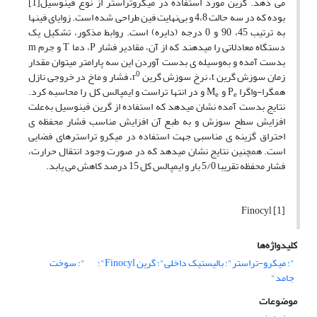
می ­دهد. گرین مورد استفاده در میکروتراستر از نوع فینوسیل[1]
بوده که در سه حالت 4،8 و بی‌نهایت فین طراحی شده است. زوایای فین­ها
به ترتیب 45، 90 و 0 درجه (دایره) است. روابط مذکور، تشکیل یک
دستگاه معادلاتی را می­دهند که از آن، مقادیر فشار P‌، دما T و جرم m
بدست آمده و به‌وسیله­ ی بدست آوردن این سه پارامتر می­توان مقدار
0
زمان سوزش گرین t‌، نرخ سوزش گرین r
‌، فشار و ماخ در خروجی نازل
همگرا-واگرا P
و M
و در انتها تراست و ایمپالس کل را محاسبه کرد.
e
e
نتایج بدست آمده نشان می­دهد که استفاده از گرین فینوسیل به‌علت
افزایش سطح سوزش و به طبع آن افزایش مناسب فشار محفظه­ ی
احتراق گزینه­ ی مناسبی جهت استفاده در میکرو تراسترهای فضایی
است. همچنین نتایج نشان می­دهد که در صورت وجود انتقال حرارت،
فشار محفظه تقریبا 5/0 بار و ایمپالس کل 15 درصد کاهش می­ یابد.
[1] Finocyl
کلیدواژه‌ها
"؛ میکرو-تراستر"؛ بالیستیک داخلی"؛ گرین Finocyl"؛
"؛ سوخت
جامد"
موضوعات