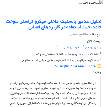
تحلیل عددی بالستیک داخلی میکرو تراستر سوخت
جامد، جهت استفاده در کاربردهای فضایی
نوع مقاله : مقاله پژوهشی
نویسندگان
2
1
جلال زروندی
جواد زروندی
1
دانشکده مهندسی هوافضا ، دانشگاه صنعتی امیرکبیر
2
مدیر گروه هوانوردی،دانشگاه علوم و فنون هوایی شهید ستاری
10.22034/jfnc.2024.444281.1374
چکیده
در مطالعه­ ی حاضر، سعی شده است که بالیستیک داخلی میکرو تراستر
سوخت جامد به صورت عددی شبیه­ سازی شود. شبیه سازی انجام
شده به وسیله­ ی یک کد شبه یک بعدی که شامل معادلات جرم، انرژی
(انتقال حرارت) و حالت است، انجام شده است. نتایج به‌دست آمده با
یک کار آزمایشگاهی معتبر اعتبارسنجی شده که انطباق خوبی را نشان