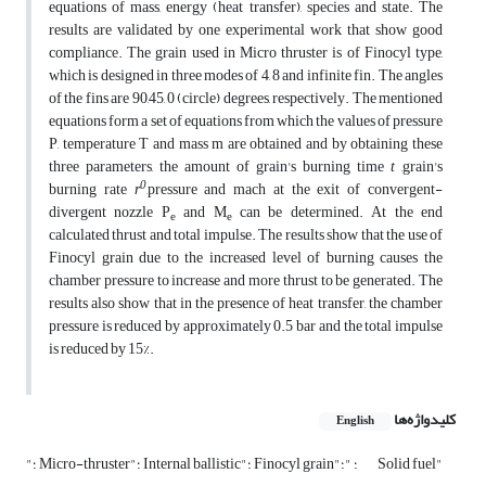
equations of mass, energy (heat transfer), species and state. The
results are validated by one experimental work that show good
compliance. The grain used in Micro thruster is of Finocyl type,
which is designed in three modes of 4, 8 and infinite fin. The angles
of the fins are 90,45, 0 (circle) degrees, respectively. The mentioned
equations form a set of equations from which the values of pressure
P, temperature T and mass m are obtained and by obtaining these
three parameters, the amount of grain's burning time
t
,grain's
0
burning rate
r
,pressure and mach at the exit of convergent-
divergent nozzle P
and M
can be determined. At the end
e
e
calculated thrust and total impulse. The results show that the use of
Finocyl grain due to the increased level of burning causes the
chamber pressure to increase and more thrust to be generated. The
results also show that in the presence of heat transfer, the chamber
pressure is reduced by approximately 0.5 bar and the total impulse
is reduced by 15%.
کلیدواژه‌ها
English
"؛ Solid fuel"
"؛ Micro-thruster"؛ Internal ballistic"؛ Finocyl grain"؛