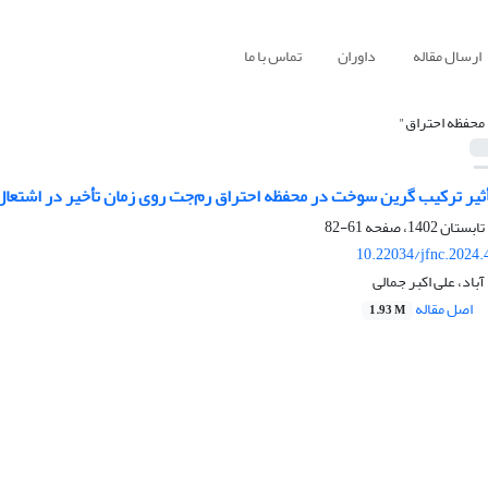
ارسال مقاله
داوران
تماس با ما
 محفظه احتراق"
یر ترکیب گرین سوخت در محفظه احتراق رم‌جت روی زمان تأخیر در اشت
61-82
10.22034/jfnc.2024.
باد، علی اکبر جمالی
اصل مقاله
1.93 M