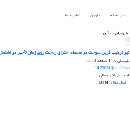
ارسال مقاله
داوران
تماس با ما
؛ پلی اتیلن سنگین
یر ترکیب گرین سوخت در محفظه احتراق رم‌جت روی زمان تأخیر در اشت
61-82
10.22034/jfnc.2024.
باد، علی اکبر جمالی
اصل مقاله
1.93 M