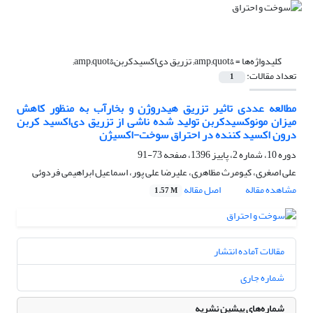
کلیدواژه‌ها =
&amp;quot; تزریق دی‌اکسیدکربن&amp;quot;
تعداد مقالات:
1
مطالعه عددی تاثیر تزریق هیدروژن و بخارآب به منظور کاهش
میزان مونوکسیدکربن تولید شده ناشی از تزریق دی‌اکسید کربن
درون اکسید کننده در احتراق سوخت-اکسیژن
دوره 10، شماره 2، پاییز 1396، صفحه
73-91
علی اصغری، کیومرث مظاهری، علیرضا علی پور، اسماعیل ابراهیمی فردوئی
مشاهده مقاله
اصل مقاله
1.57 M
مقالات آماده انتشار
شماره جاری
شماره‌های پیشین نشریه