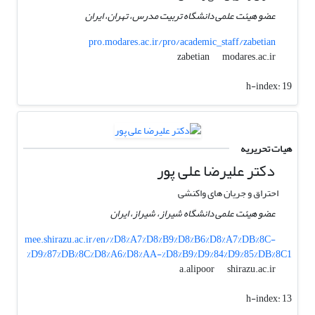
عضو هیئت علمی دانشگاه تربیت مدرس، تهران، ایران
pro.modares.ac.ir/pro/academic_staff/zabetian
modares.ac.ir
zabetian
h-index:
19
هیات تحریریه
دکتر علیرضا علی پور
احتراق و جریان های واکنشی
عضو هیئت علمی دانشگاه شیراز، شیراز، ایران
mee.shirazu.ac.ir/en/%D8%A7%D8%B9%D8%B6%D8%A7%DB%8C-
%D9%87%DB%8C%D8%A6%D8%AA-%D8%B9%D9%84%D9%85%DB%8C1
shirazu.ac.ir
a.alipoor
h-index:
13