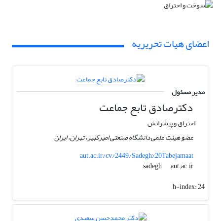
اعضای هیات تحریریه
مدیر مسئول
دکترصادق تابع جماعت
احتراق و پیشرانش
عضو هیئت علمی دانشگاه صنعتی امیرکبیر، تهران، ایران
aut.ac.ir/cv/2449/Sadegh%20Tabejamaat
aut.ac.ir
sadegh
h-index:
24