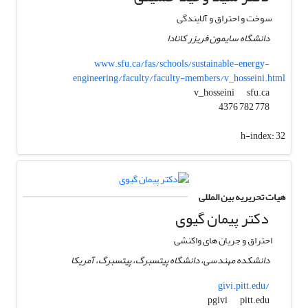
سوخت و احتراق و آلایندگی
دانشگاه سایمون فریزر کانادا
www.sfu.ca/fas/schools/sustainable-energy-
engineering/faculty/faculty-members/v_hosseini.html
sfu.ca
v_hosseini
778 782 4376
h-index:
32
هیات تحریریه بین المللی
دکتر پیمان گیوی
احتراق و جریان های واکنشی
دانشکده مهندسی، دانشگاه پیتسبرگ، پیتسبرگ، آمریکا
givi.pitt.edu/
pitt.edu
pgivi