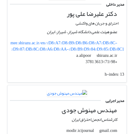
مدیر داخلی
دکتر علیرضا علی پور
احتراق و جریان های واکنشی
عضو هیئت علمی دانشگاه شیراز، شیراز، ایران
mee.shirazu.ac.ir/en/%D8%A7%D8%B9%D8%B6%D8%A7%DB%8C-
%D9%87%DB%8C%D8%A6%D8%AA-%D8%B9%D9%84%D9%85%DB%8C1
shirazu.ac.ir
a.alipoor
+98 (71) 3613 3781
h-index:
13
مدیر اجرایی
مهندس مهنوش جودی
کارشناس انجمن احتراق ایران
gmail.com
modir.icijournal