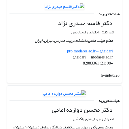
هیات تحریریه
دکتر قاسم حیدری نژاد
اندرکنش احتراق و توبولانس
عضو هیئت علمی دانشگاه تربیت مدرس، تهران، ایران
pro.modares.ac.ir/~gheidari
modares.ac.ir
gheidari
+98 (21) 82883361
h-index:
28
هیات تحریریه
دکتر محسن دوازده امامی
احتراق و جریان های واکنشی
هیات علمی گروه مهندسی مکانیک دانشگاه صنعتی اصفهان، اصفهان،