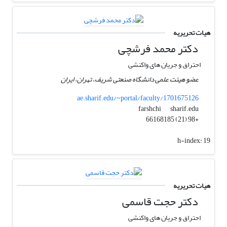
هیات تحریریه
دکتر محمد فرشچی
احتراق و جریان های واکنشی
عضو هیئت علمی دانشگاه صنعتی شریف، تهران، ایران
ae.sharif.edu/~portal/faculty/1701675126
sharif.edu
farshchi
+98 (21) 66168185
h-index:
19
هیات تحریریه
دکتر حجت قاسمی
احتراق و جریان های واکنشی