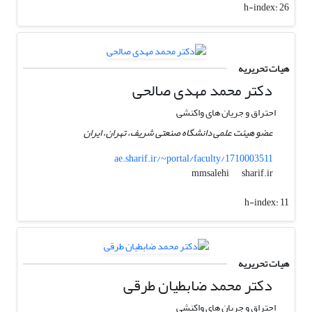
h-index:
26
هیات تحریریه
دکتر محمد مهدی صالحی
احتراق و جریان های واکنشی
عضو هیئت علمی دانشگاه صنعتی شریف، تهران، ایران
ae.sharif.ir/~portal/faculty/1710003511
sharif.ir
mmsalehi
h-index:
11
هیات تحریریه
دکتر محمد ضابطیان طرقی
احتراق و جریان های واکنشی