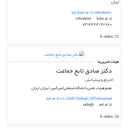
ایران
wp.kntu.ac.ir/rebrahimi/
kntu.ac.ir
rebrahimi
+۹۸ (۲۱) ۷۳۰۶۴۲۱۲
h-index:
23
هیات تحریریه
دکتر صادق تابع جماعت
احتراق و پیشرانش
عضو هیئت علمی دانشگاه صنعتی امیرکبیر، تهران، ایران
aut.ac.ir/cv/2449/Sadegh%20Tabejamaat
aut.ac.ir
sadegh
h-index:
24