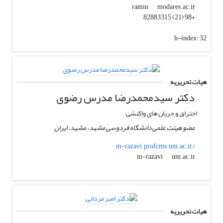
modares.ac.ir
ramin
+98 (21) 82883315
h-index:
32
هیات تحریریه
دکتر سیدمحمدرضا مدرس رضوی
احتراق و جریان های واکنشی
عضو هیئت علمی دانشگاه فردوسی مشهد، مشهد، ایران
m-razavi.profcms.um.ac.ir/
um.ac.ir
m-razavi
هیات تحریریه