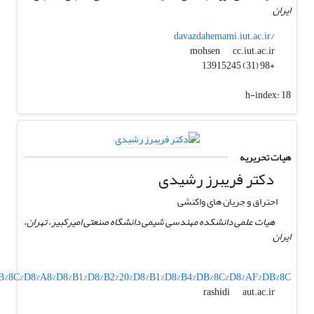
ایران
davazdahemami.iut.ac.ir/
cc.iut.ac.ir
mohsen
+98 (31) 13915245
h-index:
18
هیات تحریریه
دکتر فریبرز رشیدی
احتراق و جریان های واکنشی
هیات علمی دانشکده مهندسی شیمی دانشگاه صنعتی امیرکبیر، تهران،
ایران
1%DB%8C%D8%A8%D8%B1%D8%B2%20%D8%B1%D8%B4%DB%8C%D8%AF%DB%8C
aut.ac.ir
rashidi