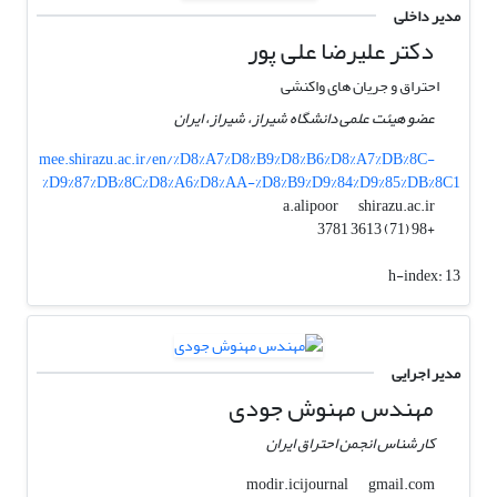
مدیر داخلی
دکتر علیرضا علی پور
احتراق و جریان های واکنشی
عضو هیئت علمی دانشگاه شیراز، شیراز، ایران
mee.shirazu.ac.ir/en/%D8%A7%D8%B9%D8%B6%D8%A7%DB%8C-
%D9%87%DB%8C%D8%A6%D8%AA-%D8%B9%D9%84%D9%85%DB%8C1
shirazu.ac.ir
a.alipoor
+98 (71) 3613 3781
h-index:
13
مدیر اجرایی
مهندس مهنوش جودی
کارشناس انجمن احتراق ایران
gmail.com
modir.icijournal