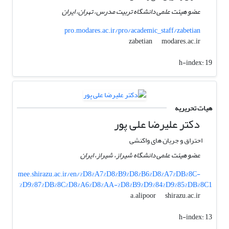
عضو هیئت علمی دانشگاه تربیت مدرس، تهران، ایران
pro.modares.ac.ir/pro/academic_staff/zabetian
modares.ac.ir
zabetian
h-index:
19
هیات تحریریه
دکتر علیرضا علی پور
احتراق و جریان های واکنشی
عضو هیئت علمی دانشگاه شیراز، شیراز، ایران
mee.shirazu.ac.ir/en/%D8%A7%D8%B9%D8%B6%D8%A7%DB%8C-
%D9%87%DB%8C%D8%A6%D8%AA-%D8%B9%D9%84%D9%85%DB%8C1
shirazu.ac.ir
a.alipoor
h-index:
13