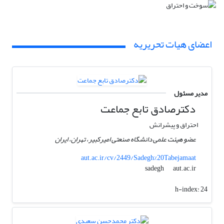
اعضای هیات تحریریه
مدیر مسئول
دکترصادق تابع جماعت
احتراق و پیشرانش
عضو هیئت علمی دانشگاه صنعتی امیرکبیر، تهران، ایران
aut.ac.ir/cv/2449/Sadegh%20Tabejamaat
aut.ac.ir
sadegh
h-index:
24