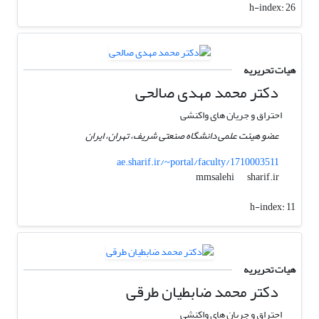
h-index:
26
هیات تحریریه
دکتر محمد مهدی صالحی
احتراق و جریان های واکنشی
عضو هیئت علمی دانشگاه صنعتی شریف، تهران، ایران
ae.sharif.ir/~portal/faculty/1710003511
sharif.ir
mmsalehi
h-index:
11
هیات تحریریه
دکتر محمد ضابطیان طرقی
احتراق و جریان های واکنشی