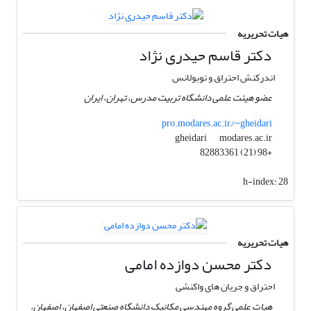
هیات تحریریه
دکتر قاسم حیدری نژاد
اندرکنش احتراق و توبولانس
عضو هیئت علمی دانشگاه تربیت مدرس، تهران، ایران
pro.modares.ac.ir/~gheidari
modares.ac.ir
gheidari
+98 (21) 82883361
h-index:
28
هیات تحریریه
دکتر محسن دوازده امامی
احتراق و جریان های واکنشی
هیات علمی گروه مهندسی مکانیک دانشگاه صنعتی اصفهان، اصفهان،