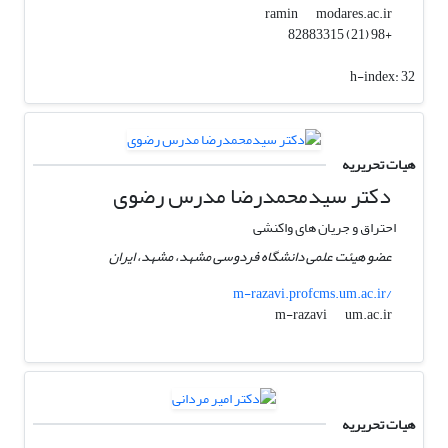
modares.ac.ir
ramin
+98 (21) 82883315
h-index:
32
هیات تحریریه
دکتر سیدمحمدرضا مدرس رضوی
احتراق و جریان های واکنشی
عضو هیئت علمی دانشگاه فردوسی مشهد، مشهد، ایران
m-razavi.profcms.um.ac.ir/
um.ac.ir
m-razavi
هیات تحریریه