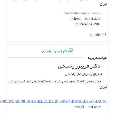
ایران
davazdahemami.iut.ac.ir/
cc.iut.ac.ir
mohsen
+98 (31) 13915245
h-index:
18
هیات تحریریه
دکتر فریبرز رشیدی
احتراق و جریان های واکنشی
هیات علمی دانشکده مهندسی شیمی دانشگاه صنعتی امیرکبیر، تهران،
ایران
1%DB%8C%D8%A8%D8%B1%D8%B2%20%D8%B1%D8%B4%DB%8C%D8%AF%DB%8C
aut.ac.ir
rashidi