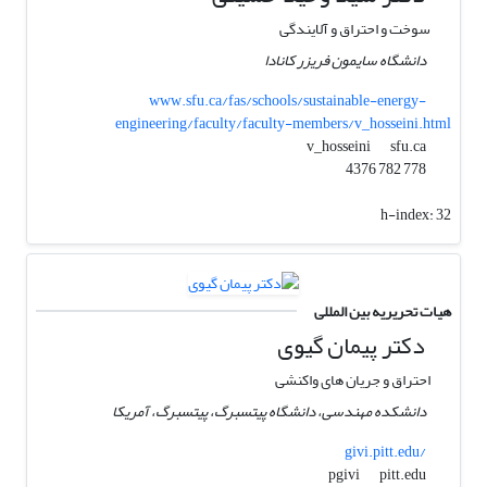
سوخت و احتراق و آلایندگی
دانشگاه سایمون فریزر کانادا
www.sfu.ca/fas/schools/sustainable-energy-
engineering/faculty/faculty-members/v_hosseini.html
sfu.ca
v_hosseini
778 782 4376
h-index:
32
هیات تحریریه بین المللی
دکتر پیمان گیوی
احتراق و جریان های واکنشی
دانشکده مهندسی، دانشگاه پیتسبرگ، پیتسبرگ، آمریکا
givi.pitt.edu/
pitt.edu
pgivi