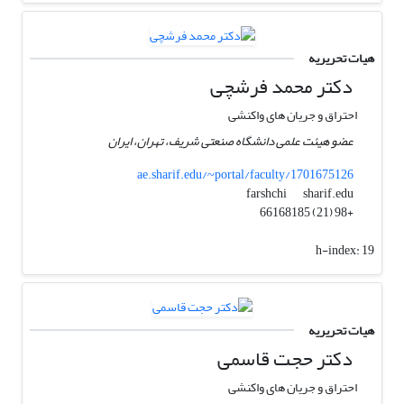
هیات تحریریه
دکتر محمد فرشچی
احتراق و جریان های واکنشی
عضو هیئت علمی دانشگاه صنعتی شریف، تهران، ایران
ae.sharif.edu/~portal/faculty/1701675126
sharif.edu
farshchi
+98 (21) 66168185
h-index:
19
هیات تحریریه
دکتر حجت قاسمی
احتراق و جریان های واکنشی