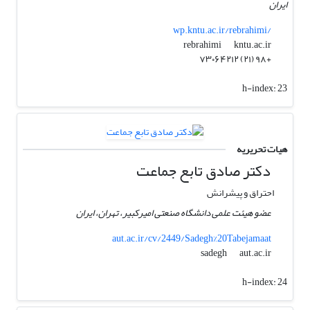
ایران
wp.kntu.ac.ir/rebrahimi/
kntu.ac.ir
rebrahimi
+۹۸ (۲۱) ۷۳۰۶۴۲۱۲
h-index:
23
هیات تحریریه
دکتر صادق تابع جماعت
احتراق و پیشرانش
عضو هیئت علمی دانشگاه صنعتی امیرکبیر، تهران، ایران
aut.ac.ir/cv/2449/Sadegh%20Tabejamaat
aut.ac.ir
sadegh
h-index:
24