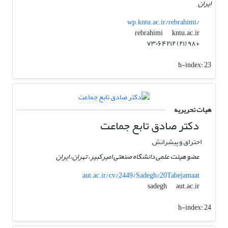
ایران
wp.kntu.ac.ir/rebrahimi/
kntu.ac.ir
rebrahimi
+۹۸ (۲۱) ۷۳۰۶۴۲۱۲
h-index:
23
هیات تحریریه
دکتر صادق تابع جماعت
احتراق و پیشرانش
عضو هیئت علمی دانشگاه صنعتی امیرکبیر، تهران، ایران
aut.ac.ir/cv/2449/Sadegh%20Tabejamaat
aut.ac.ir
sadegh
h-index:
24