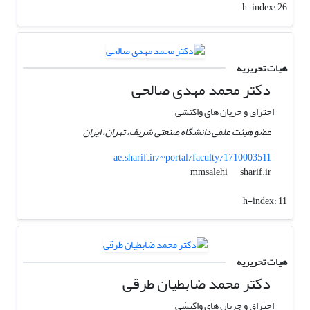
h-index:
26
هیات تحریریه
دکتر محمد مهدی صالحی
احتراق و جریان های واکنشی
عضو هیئت علمی دانشگاه صنعتی شریف، تهران، ایران
ae.sharif.ir/~portal/faculty/1710003511
sharif.ir
mmsalehi
h-index:
11
هیات تحریریه
دکتر محمد ضابطیان طرقی
احتراق و جریان های واکنشی