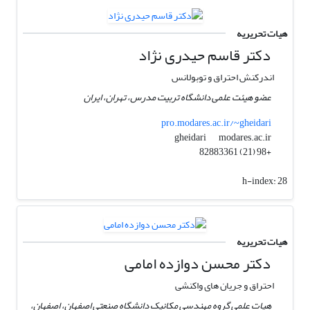
هیات تحریریه
دکتر قاسم حیدری نژاد
اندرکنش احتراق و توبولانس
عضو هیئت علمی دانشگاه تربیت مدرس، تهران، ایران
pro.modares.ac.ir/~gheidari
modares.ac.ir
gheidari
+98 (21) 82883361
h-index:
28
هیات تحریریه
دکتر محسن دوازده امامی
احتراق و جریان های واکنشی
هیات علمی گروه مهندسی مکانیک دانشگاه صنعتی اصفهان، اصفهان،