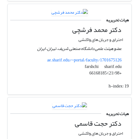
هیات تحریریه
دکتر محمد فرشچی
احتراق و جریان های واکنشی
عضو هیئت علمی دانشگاه صنعتی شریف، تهران، ایران
ae.sharif.edu/~portal/faculty/1701675126
sharif.edu
farshchi
+98 (21) 66168185
h-index:
19
هیات تحریریه
دکتر حجت قاسمی
احتراق و جریان های واکنشی