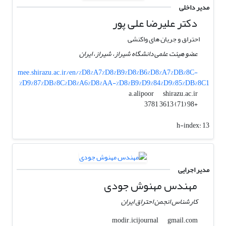
مدیر داخلی
دکتر علیرضا علی پور
احتراق و جریان های واکنشی
عضو هیئت علمی دانشگاه شیراز، شیراز، ایران
mee.shirazu.ac.ir/en/%D8%A7%D8%B9%D8%B6%D8%A7%DB%8C-
%D9%87%DB%8C%D8%A6%D8%AA-%D8%B9%D9%84%D9%85%DB%8C1
shirazu.ac.ir
a.alipoor
+98 (71) 3613 3781
h-index:
13
مدیر اجرایی
مهندس مهنوش جودی
کارشناس انجمن احتراق ایران
gmail.com
modir.icijournal