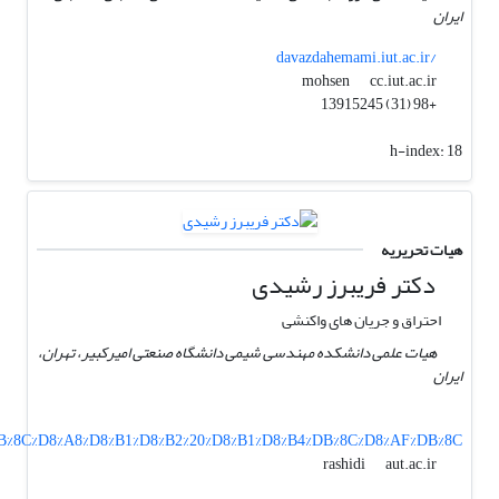
ایران
davazdahemami.iut.ac.ir/
cc.iut.ac.ir
mohsen
+98 (31) 13915245
h-index:
18
هیات تحریریه
دکتر فریبرز رشیدی
احتراق و جریان های واکنشی
هیات علمی دانشکده مهندسی شیمی دانشگاه صنعتی امیرکبیر، تهران،
ایران
1%DB%8C%D8%A8%D8%B1%D8%B2%20%D8%B1%D8%B4%DB%8C%D8%AF%DB%8C
aut.ac.ir
rashidi