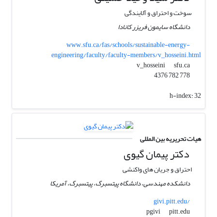
سوخت و احتراق و آلایندگی
دانشگاه سایمون فریزر کانادا
www.sfu.ca/fas/schools/sustainable-energy-
engineering/faculty/faculty-members/v_hosseini.html
sfu.ca
v_hosseini
778 782 4376
h-index:
32
هیات تحریریه بین المللی
دکتر پیمان گیوی
احتراق و جریان های واکنشی
دانشکده مهندسی، دانشگاه پیتسبرگ، پیتسبرگ، آمریکا
givi.pitt.edu/
pitt.edu
pgivi