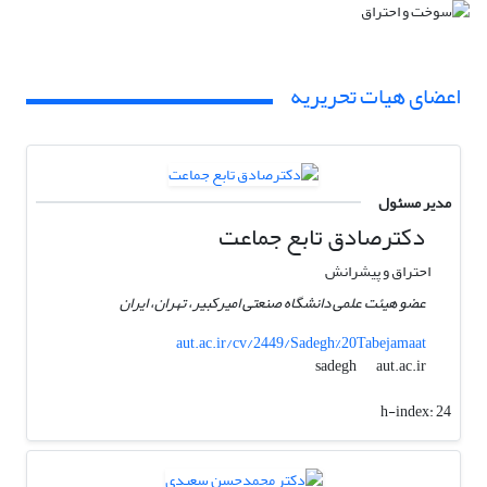
اعضای هیات تحریریه
مدیر مسئول
دکترصادق تابع جماعت
احتراق و پیشرانش
عضو هیئت علمی دانشگاه صنعتی امیرکبیر، تهران، ایران
aut.ac.ir/cv/2449/Sadegh%20Tabejamaat
aut.ac.ir
sadegh
h-index:
24