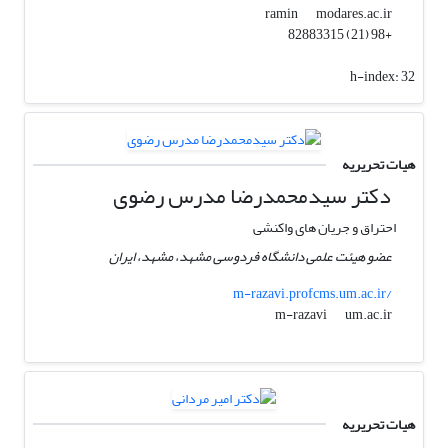
modares.ac.ir
ramin
+98 (21) 82883315
h-index:
32
هیات تحریریه
دکتر سیدمحمدرضا مدرس رضوی
احتراق و جریان های واکنشی
عضو هیئت علمی دانشگاه فردوسی مشهد، مشهد، ایران
m-razavi.profcms.um.ac.ir/
um.ac.ir
m-razavi
هیات تحریریه