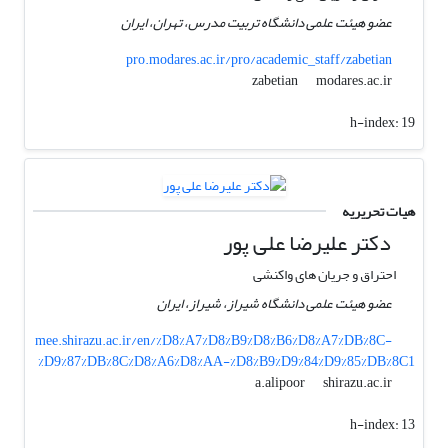
عضو هیئت علمی دانشگاه تربیت مدرس، تهران، ایران
pro.modares.ac.ir/pro/academic_staff/zabetian
modares.ac.ir
zabetian
h-index:
19
هیات تحریریه
دکتر علیرضا علی پور
احتراق و جریان های واکنشی
عضو هیئت علمی دانشگاه شیراز، شیراز، ایران
mee.shirazu.ac.ir/en/%D8%A7%D8%B9%D8%B6%D8%A7%DB%8C-
%D9%87%DB%8C%D8%A6%D8%AA-%D8%B9%D9%84%D9%85%DB%8C1
shirazu.ac.ir
a.alipoor
h-index:
13