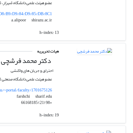
عضو هیئت علمی دانشگاه شیراز، شی
%D8%B9%D9%84%D9%85%DB%8C1
shirazu.ac.ir
a.alipoor
h-index:
13
هیات تحریریه
دکتر محمد فرشچی
احتراق و جریان های واکنشی
عضو هیئت علمی دانشگاه صنعتی شر
edu/~portal/faculty/1701675126
sharif.edu
farshchi
+98 (21) 66168185
h-index:
19