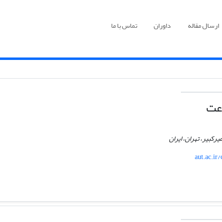
ارسال مقاله
داوران
تماس با ما
عت
رکبیر، تهران، ایران
aut.ac.i