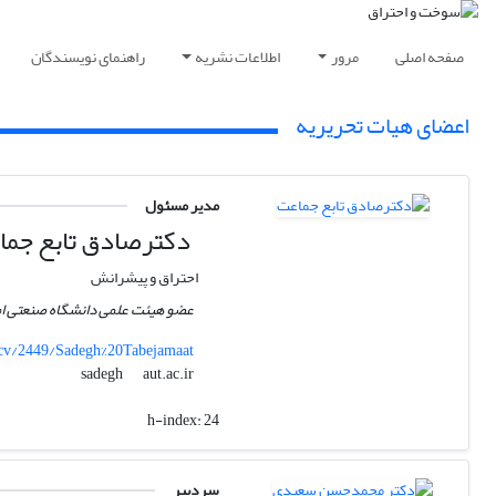
صفحه اصلی
مرور
اطلاعات نشریه
راهنمای نویسندگان
اعضای هیات تحریریه
مدیر مسئول
دکترصادق تابع جما
احتراق و پیشرانش
عضو هیئت علمی دانشگاه صنعتی امی
r/cv/2449/Sadegh%20Tabejamaat
aut.ac.ir
sadegh
h-index:
24
سردبیر