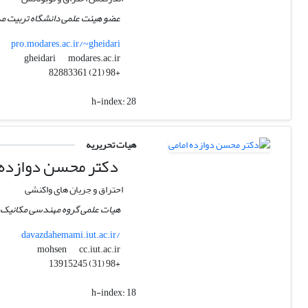
عضو هیئت علمی دانشگاه تربیت مد
pro.modares.ac.ir/~gheidari
modares.ac.ir
gheidari
+98 (21) 82883361
h-index:
28
هیات تحریریه
دکتر محسن دوازده 
احتراق و جریان های واکنشی
هیات علمی گروه مهندسی مکانیک د
davazdahemami.iut.ac.ir/
cc.iut.ac.ir
mohsen
+98 (31) 13915245
h-index:
18