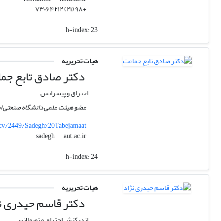
+۹۸ (۲۱) ۷۳۰۶۴۲۱۲
h-index:
23
هیات تحریریه
دکتر صادق تابع جم
احتراق و پیشرانش
عضو هیئت علمی دانشگاه صنعتی امی
r/cv/2449/Sadegh%20Tabejamaat
aut.ac.ir
sadegh
h-index:
24
هیات تحریریه
دکتر قاسم حیدری ن
اندرکنش احتراق و توبولانس