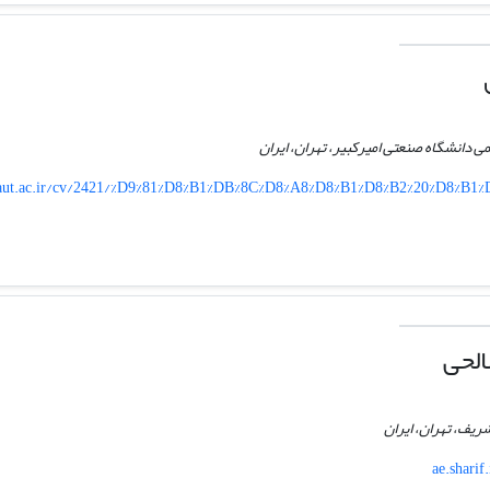
دانشگاه صنعتی امیرکبیر، تهران، ایران
aut.ac.ir/cv/2421/%D9%81%D8%B1%DB%8C%D8%A8%D8%B1%D8%B2%20%D8%B
لحی
یف، تهران، ایران
ae.sharif