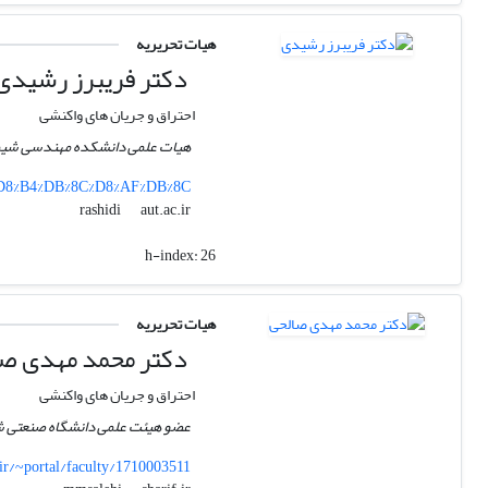
هیات تحریریه
دکتر فریبرز رشیدی
احتراق و جریان های واکنشی
هیات علمی دانشکده مهندسی شیمی 
1%D8%B4%DB%8C%D8%AF%DB%8C
aut.ac.ir
rashidi
h-index:
26
هیات تحریریه
دکتر محمد مهدی صا
احتراق و جریان های واکنشی
عضو هیئت علمی دانشگاه صنعتی شر
.ir/~portal/faculty/1710003511