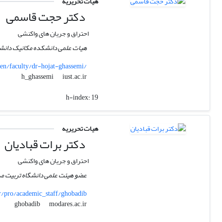
هیات تحریریه
دکتر حجت قاسمی
احتراق و جریان های واکنشی
هیات علمی دانشکده مکانیک دانشگا
/en/faculty/dr-hojat-ghassemi/
iust.ac.ir
h_ghassemi
h-index:
19
هیات تحریریه
دکتر برات قبادیان
احتراق و جریان های واکنشی
عضو هیئت علمی دانشگاه تربیت مد
r/pro/academic_staff/ghobadib
modares.ac.ir
ghobadib