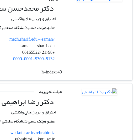
دکتر محمدحسن سع
احتراق و جریان های واکنشی
عضو هیئت علمی دانشگاه صنعتی شر
mech.sharif.edu/~saman/
sharif.edu
saman
+98 (21) 66165522
0000-0001-9300-9132
h-index:
40
هیات تحریریه
دکتر رضا ابراهیمی
احتراق و جریان های واکنشی
عضو هیئت علمی دانشگاه صنعتی خو
wp.kntu.ac.ir/rebrahimi/
kntu.ac.ir
rebrahimi