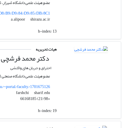
عضو هیئت علمی دانشگاه شیراز، شی
%D8%B9%D9%84%D9%85%DB%8C1
shirazu.ac.ir
a.alipoor
h-index:
13
هیات تحریریه
دکتر محمد فرشچی
احتراق و جریان های واکنشی
عضو هیئت علمی دانشگاه صنعتی شر
edu/~portal/faculty/1701675126
sharif.edu
farshchi
+98 (21) 66168185
h-index:
19