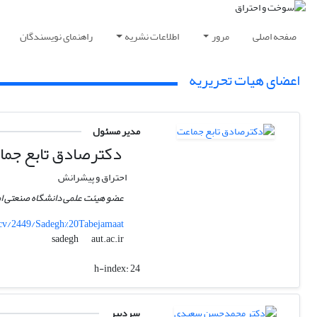
صفحه اصلی
مرور
اطلاعات نشریه
راهنمای نویسندگان
اعضای هیات تحریریه
مدیر مسئول
دکترصادق تابع جما
احتراق و پیشرانش
عضو هیئت علمی دانشگاه صنعتی امی
r/cv/2449/Sadegh%20Tabejamaat
aut.ac.ir
sadegh
h-index:
24
سردبیر