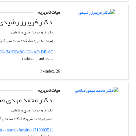
هیات تحریریه
دکتر فریبرز رشیدی
احتراق و جریان های واکنشی
هیات علمی دانشکده مهندسی شیمی 
1%D8%B4%DB%8C%D8%AF%DB%8C
aut.ac.ir
rashidi
h-index:
26
هیات تحریریه
دکتر محمد مهدی صا
احتراق و جریان های واکنشی
عضو هیئت علمی دانشگاه صنعتی شر
.ir/~portal/faculty/1710003511