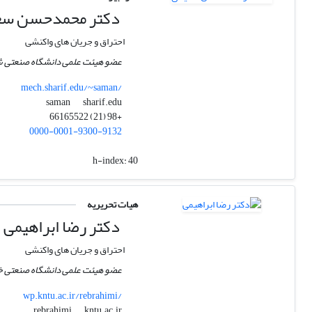
دکتر محمدحسن سع
احتراق و جریان های واکنشی
عضو هیئت علمی دانشگاه صنعتی شر
mech.sharif.edu/~saman/
sharif.edu
saman
+98 (21) 66165522
0000-0001-9300-9132
h-index:
40
هیات تحریریه
دکتر رضا ابراهیمی
احتراق و جریان های واکنشی
عضو هیئت علمی دانشگاه صنعتی خو
wp.kntu.ac.ir/rebrahimi/
kntu.ac.ir
rebrahimi