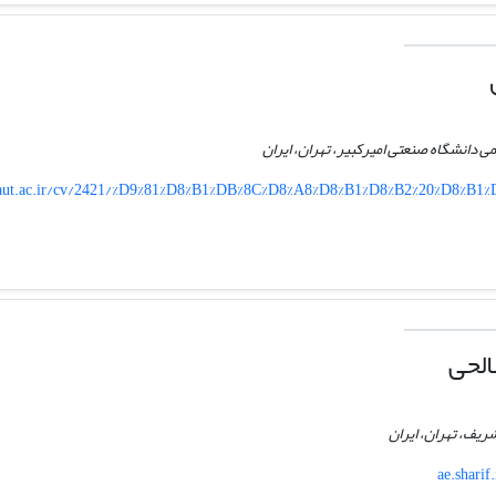
دانشگاه صنعتی امیرکبیر، تهران، ایران
aut.ac.ir/cv/2421/%D9%81%D8%B1%DB%8C%D8%A8%D8%B1%D8%B2%20%D8%B
لحی
یف، تهران، ایران
ae.sharif