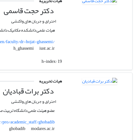
هیات تحریریه
دکتر حجت قاسمی
احتراق و جریان های واکنشی
هیات علمی دانشکده مکانیک دانشگا
/en/faculty/dr-hojat-ghassemi/
iust.ac.ir
h_ghassemi
h-index:
19
هیات تحریریه
دکتر برات قبادیان
احتراق و جریان های واکنشی
عضو هیئت علمی دانشگاه تربیت مد
r/pro/academic_staff/ghobadib
modares.ac.ir
ghobadib