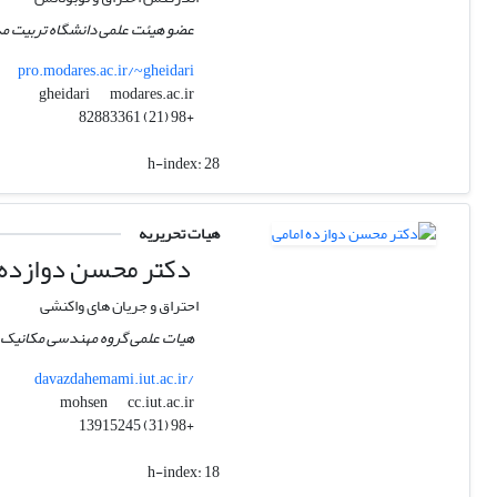
عضو هیئت علمی دانشگاه تربیت مد
pro.modares.ac.ir/~gheidari
modares.ac.ir
gheidari
+98 (21) 82883361
h-index:
28
هیات تحریریه
دکتر محسن دوازده 
احتراق و جریان های واکنشی
هیات علمی گروه مهندسی مکانیک د
davazdahemami.iut.ac.ir/
cc.iut.ac.ir
mohsen
+98 (31) 13915245
h-index:
18