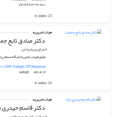
+۹۸ (۲۱) ۷۳۰۶۴۲۱۲
h-index:
23
هیات تحریریه
دکتر صادق تابع جم
احتراق و پیشرانش
عضو هیئت علمی دانشگاه صنعتی امی
r/cv/2449/Sadegh%20Tabejamaat
aut.ac.ir
sadegh
h-index:
24
هیات تحریریه
دکتر قاسم حیدری ن
اندرکنش احتراق و توبولانس