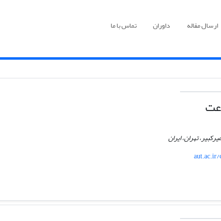
ارسال مقاله
داوران
تماس با ما
عت
رکبیر، تهران، ایران
aut.ac.i