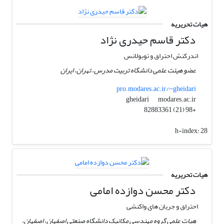
هیات تحریریه
دکتر قاسم حیدری نژاد
اندرکنش احتراق و توبولانس
عضو هیئت علمی دانشگاه تربیت مدرس، تهران، ایران
pro.modares.ac.ir/~gheidari
modares.ac.ir
gheidari
+98 (21) 82883361
h-index:
28
هیات تحریریه
دکتر محسن دوازده امامی
احتراق و جریان های واکنشی
هیات علمی گروه مهندسی مکانیک دانشگاه صنعتی اصفهان، اصفهان،