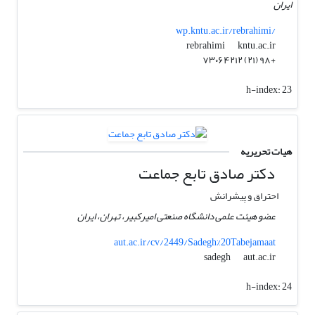
ایران
wp.kntu.ac.ir/rebrahimi/
kntu.ac.ir
rebrahimi
+۹۸ (۲۱) ۷۳۰۶۴۲۱۲
h-index:
23
هیات تحریریه
دکتر صادق تابع جماعت
احتراق و پیشرانش
عضو هیئت علمی دانشگاه صنعتی امیرکبیر، تهران، ایران
aut.ac.ir/cv/2449/Sadegh%20Tabejamaat
aut.ac.ir
sadegh
h-index:
24