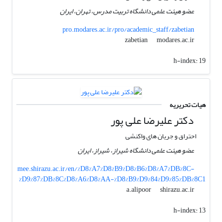
عضو هیئت علمی دانشگاه تربیت مدرس، تهران، ایران
pro.modares.ac.ir/pro/academic_staff/zabetian
modares.ac.ir
zabetian
h-index:
19
هیات تحریریه
دکتر علیرضا علی پور
احتراق و جریان های واکنشی
عضو هیئت علمی دانشگاه شیراز، شیراز، ایران
mee.shirazu.ac.ir/en/%D8%A7%D8%B9%D8%B6%D8%A7%DB%8C-
%D9%87%DB%8C%D8%A6%D8%AA-%D8%B9%D9%84%D9%85%DB%8C1
shirazu.ac.ir
a.alipoor
h-index:
13