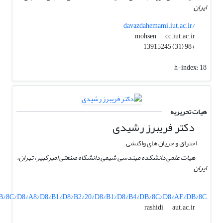
ایران
davazdahemami.iut.ac.ir/
cc.iut.ac.ir
mohsen
+98 (31) 13915245
h-index:
18
هیات تحریریه
دکتر فریبرز رشیدی
احتراق و جریان های واکنشی
هیات علمی دانشکده مهندسی شیمی دانشگاه صنعتی امیرکبیر، تهران،
ایران
1%DB%8C%D8%A8%D8%B1%D8%B2%20%D8%B1%D8%B4%DB%8C%D8%AF%DB%8C
aut.ac.ir
rashidi