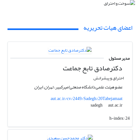
اعضای هیات تحریریه
مدیر مسئول
دکترصادق تابع جماعت
احتراق و پیشرانش
عضو هیئت علمی دانشگاه صنعتی امیرکبیر، تهران، ایران
aut.ac.ir/cv/2449/Sadegh%20Tabejamaat
aut.ac.ir
sadegh
h-index:
24