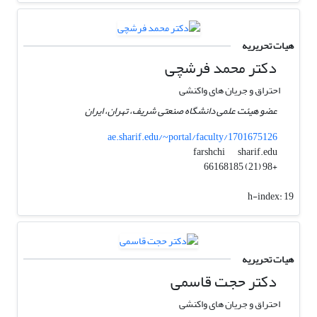
هیات تحریریه
دکتر محمد فرشچی
احتراق و جریان های واکنشی
عضو هیئت علمی دانشگاه صنعتی شریف، تهران، ایران
ae.sharif.edu/~portal/faculty/1701675126
sharif.edu
farshchi
+98 (21) 66168185
h-index:
19
هیات تحریریه
دکتر حجت قاسمی
احتراق و جریان های واکنشی