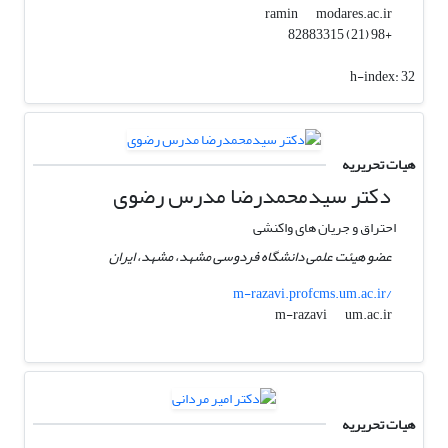
modares.ac.ir
ramin
+98 (21) 82883315
h-index:
32
هیات تحریریه
دکتر سیدمحمدرضا مدرس رضوی
احتراق و جریان های واکنشی
عضو هیئت علمی دانشگاه فردوسی مشهد، مشهد، ایران
m-razavi.profcms.um.ac.ir/
um.ac.ir
m-razavi
هیات تحریریه