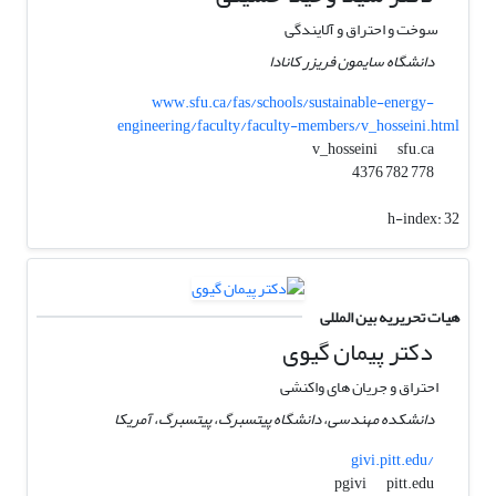
سوخت و احتراق و آلایندگی
دانشگاه سایمون فریزر کانادا
www.sfu.ca/fas/schools/sustainable-energy-
engineering/faculty/faculty-members/v_hosseini.html
sfu.ca
v_hosseini
778 782 4376
h-index:
32
هیات تحریریه بین المللی
دکتر پیمان گیوی
احتراق و جریان های واکنشی
دانشکده مهندسی، دانشگاه پیتسبرگ، پیتسبرگ، آمریکا
givi.pitt.edu/
pitt.edu
pgivi