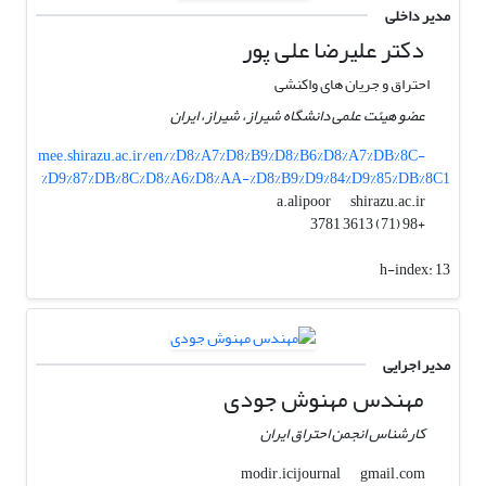
مدیر داخلی
دکتر علیرضا علی پور
احتراق و جریان های واکنشی
عضو هیئت علمی دانشگاه شیراز، شیراز، ایران
mee.shirazu.ac.ir/en/%D8%A7%D8%B9%D8%B6%D8%A7%DB%8C-
%D9%87%DB%8C%D8%A6%D8%AA-%D8%B9%D9%84%D9%85%DB%8C1
shirazu.ac.ir
a.alipoor
+98 (71) 3613 3781
h-index:
13
مدیر اجرایی
مهندس مهنوش جودی
کارشناس انجمن احتراق ایران
gmail.com
modir.icijournal