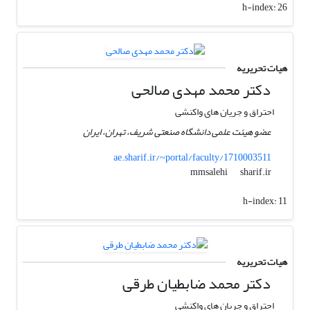
h-index:
26
هیات تحریریه
دکتر محمد مهدی صالحی
احتراق و جریان های واکنشی
عضو هیئت علمی دانشگاه صنعتی شریف، تهران، ایران
ae.sharif.ir/~portal/faculty/1710003511
sharif.ir
mmsalehi
h-index:
11
هیات تحریریه
دکتر محمد ضابطیان طرقی
احتراق و جریان های واکنشی