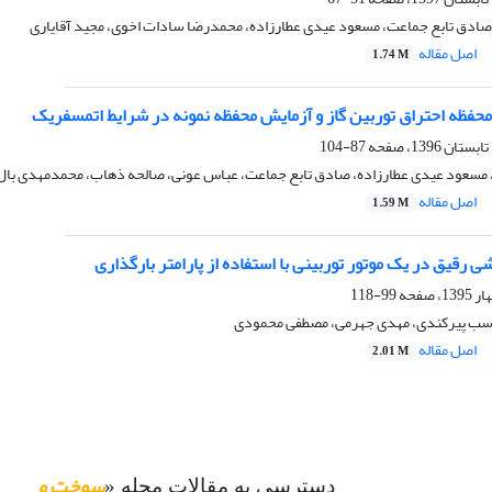
 صادق تابع جماعت، مسعود عیدی عطارزاده، محمدرضا سادات اخوی، مجید آقایاری
اصل مقاله
1.74 M
محفظه احتراق توربین گاز و آزمایش محفظه نمونه در شرایط اتمسفریک
87-104
مسعود عیدی عطارزاده، صادق تابع جماعت، عباس عونی، صالحه ذهاب، محمدمهدی بال‌زد
اصل مقاله
1.59 M
ی رقیق در یک موتور توربینی با استفاده از پارامتر بارگذاری
99-118
اسب پیرکندی، مهدی جهرمی، مصطفی محمودی
اصل مقاله
2.01 M
سوخت و
دسترسی به مقالات مجله «