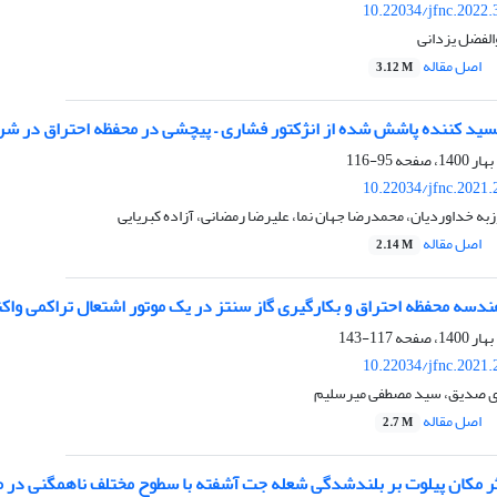
10.22034/jfnc.2022.
والفضل یزدانی
اصل مقاله
3.12 M
سید کننده پاشش شده از انژکتور فشاری – پیچشی در محفظه احتراق در شرا
95-116
10.22034/jfnc.2021.
به خداوردیان، محمدرضا جهان نما، علیرضا رمضانی، آزاده کبریایی
اصل مقاله
2.14 M
سه محفظه احتراق و بکارگیری گاز سنتز در یک موتور اشتعال تراکمی واک
117-143
10.22034/jfnc.2021.
دی صدیق، سید مصطفی میرسلیم
اصل مقاله
2.7 M
 مکان پیلوت بر بلندشدگی شعله جت آشفته با سطوح مختلف ناهمگنی در م