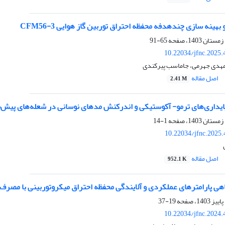
هینه سازی چندهدفه محفظه احتراق توربین گاز هوایی CFM56-3
65-91
10.22034/jfnc.2025.
هدی جهرمی، جاماسب پیرکندی
اصل مقاله
2.41 M
پایداری‌های ترمو- آکوستیکی و اندرکنش مدهای نوسانی در شعله‌های پیش‌م
1-14
10.22034/jfnc.2025
اصل مقاله
952.1 K
اهی پارامترهای عملکردی و آلایندگی محفظه احتراق میکروتوربینی با مصرف
19-37
10.22034/jfnc.2024.