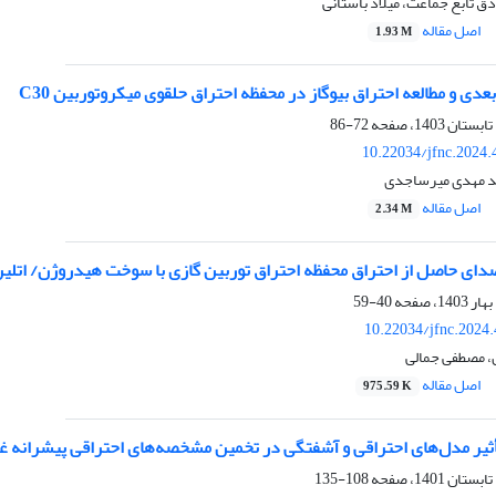
 تابع جماعت، میلاد باستانی
اصل مقاله
1.93 M
دی و مطالعه احتراق بیوگاز در محفظه احتراق حلقوی میکروتوربین C30
72-86
10.22034/jfnc.2024.
د مهدی میرساجدی
اصل مقاله
2.34 M
صدای حاصل از احتراق محفظه احتراق توربین گازی با سوخت هیدروژن/ اتلین
40-59
10.22034/jfnc.2024
، مصطفی جمالی
اصل مقاله
975.59 K
یر مدل‌های احتراقی و آشفتگی در تخمین مشخصه‌های احتراقی پیشرانه غ
108-135