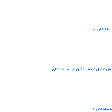
یط فشار پایین
نش کنترل شده سنگین کار غیر جاده ای
حفظه احتراق