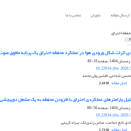
ارسال مقاله
داوران
تماس با ما
حفظه احتراق
1
 اثرات شکل ورودی هوا در عملکرد محفظه احتراق یک پرتابه مافوق صوت
18-49
10.22034/jfnc.2026.
حسن شجاعی، افشین ولی محمد
اصل مقاله
2.44 M
تحلیل پارامترهای عملکردی احتراق با افزودن محفظه به یک مشعل دوپیچشی
50-80
10.22034/jfnc.2026.
دق تابع جماعت، عباس زندی لک، بهراد کریمی
اصل مقاله
1.73 M