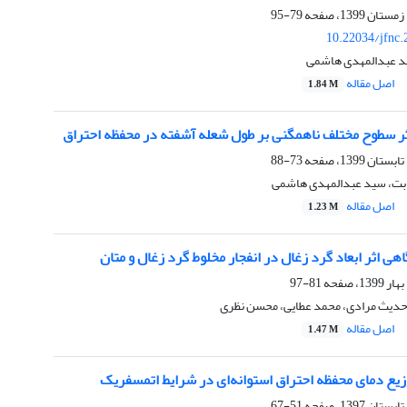
79-95
10.22034/jfnc
د عبدالمهدی هاشمی
اصل مقاله
1.84 M
 سطوح مختلف ناهمگنی بر طول شعله آشفته در محفظه احتراق
73-88
ت، سید عبدالمهدی هاشمی
اصل مقاله
1.23 M
ی اثر ابعاد گرد زغال در انفجار مخلوط گرد زغال و متان
81-97
یث مرادی، محمد عطایی، محسن نظری
اصل مقاله
1.47 M
زیع دمای محفظه احتراق استوانه‌ای در شرایط اتمسفریک
51-67