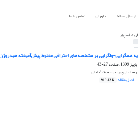
ارسال مقاله
داوران
تماس با ما
ان عباسپور
یه همگرایی-واگرایی بر مشخصه‌های احتراقی مخلوط پیش‌آمیخته هیدروژن - 
27-43
یرضا علی پور، یوسف تمثیلیان
اصل مقاله
919.42 K